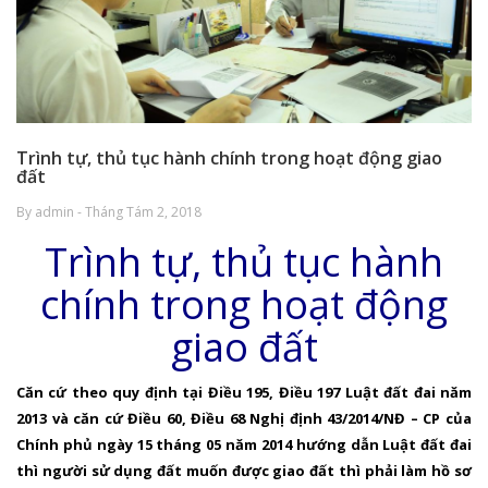
Trình tự, thủ tục hành chính trong hoạt động giao
đất
By admin - Tháng Tám 2, 2018
Trình tự, thủ tục hành
chính trong hoạt động
giao đất
C
ăn cứ theo quy định tại Điều 195, Điều 197 Luật đất đai năm
2013 và căn cứ Điều 60, Điều 68 Nghị định 43/2014/NĐ – CP của
Chính phủ ngày 15 tháng 05 năm 2014 hướng dẫn Luật đất đai
thì người sử dụng đất muốn được giao đất thì phải làm hồ sơ