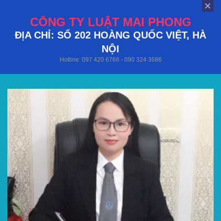
CÔNG TY LUẬT MAI PHONG
ĐỊA CHỈ: SỐ 202 HOÀNG QUỐC VIỆT, HÀ
NỘI
Hotline: 097 420 6766 - 090 324 3686