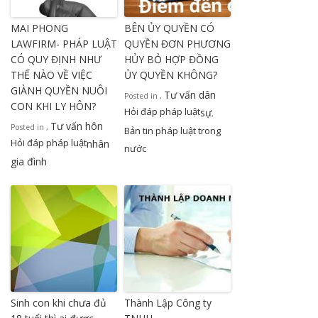
MAI PHONG
BÊN ỦY QUYỀN CÓ
LAWFIRM- PHÁP LUẬT
QUYỀN ĐƠN PHƯƠNG
CÓ QUY ĐỊNH NHƯ
HỦY BỎ HỢP ĐỒNG
THẾ NÀO VỀ VIỆC
ỦY QUYỀN KHÔNG?
GIÀNH QUYỀN NUÔI
Tư vấn dân
Posted in
,
CON KHI LY HÔN?
Hỏi đáp pháp luật
sự
,
Tư vấn hôn
Posted in
,
Bản tin pháp luật trong
Hỏi đáp pháp luật
nhân
nước
gia đình
Sinh con khi chưa đủ
Thành Lập Công ty