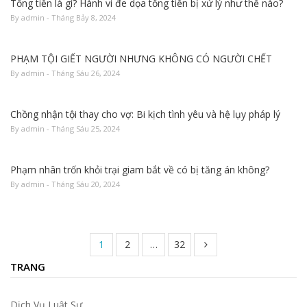
Tống tiền là gì? Hành vi đe dọa tống tiền bị xử lý như thế nào?
By admin - Tháng Bảy 8, 2024
PHẠM TỘI GIẾT NGƯỜI NHƯNG KHÔNG CÓ NGƯỜI CHẾT
By admin - Tháng Sáu 26, 2024
Chồng nhận tội thay cho vợ: Bi kịch tình yêu và hệ lụy pháp lý
By admin - Tháng Sáu 25, 2024
Phạm nhân trốn khỏi trại giam bắt về có bị tăng án không?
By admin - Tháng Sáu 20, 2024
1
2
…
32
TRANG
Dịch Vụ Luật Sư