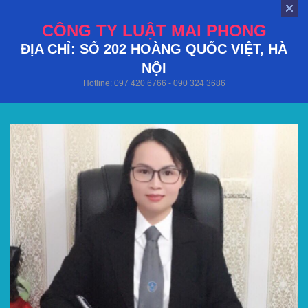
CÔNG TY LUẬT MAI PHONG
ĐỊA CHỈ: SỐ 202 HOÀNG QUỐC VIỆT, HÀ
NỘI
Hotline: 097 420 6766 - 090 324 3686