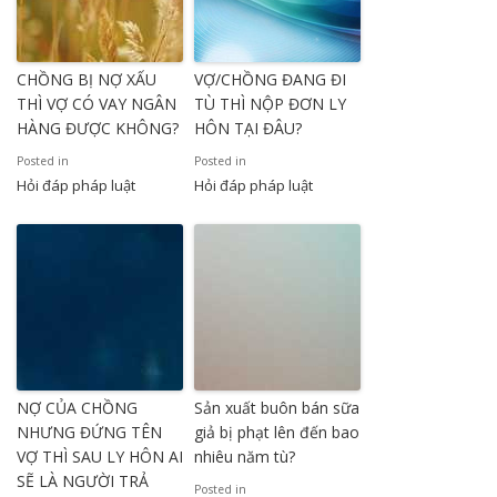
CHỒNG BỊ NỢ XẤU
VỢ/CHỒNG ĐANG ĐI
THÌ VỢ CÓ VAY NGÂN
TÙ THÌ NỘP ĐƠN LY
HÀNG ĐƯỢC KHÔNG?
HÔN TẠI ĐÂU?
Posted in
Posted in
Hỏi đáp pháp luật
Hỏi đáp pháp luật
NỢ CỦA CHỒNG
Sản xuất buôn bán sữa
NHƯNG ĐỨNG TÊN
giả bị phạt lên đến bao
VỢ THÌ SAU LY HÔN AI
nhiêu năm tù?
SẼ LÀ NGƯỜI TRẢ
Posted in