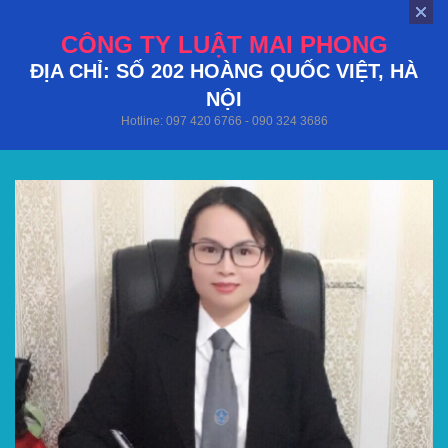
CÔNG TY LUẬT MAI PHONG
ĐỊA CHỈ: SỐ 202 HOÀNG QUỐC VIỆT, HÀ
NỘI
Hotline: 097 420 6766 - 090 324 3686