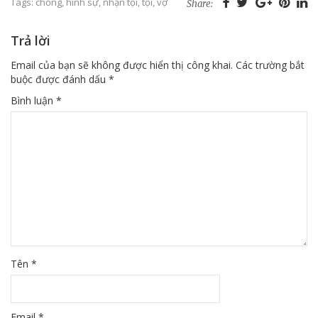
Tags:
chồng
,
hình sự
,
nhận tội
,
tội
,
vợ
Share:
Trả lời
Email của bạn sẽ không được hiển thị công khai.
Các trường bắt
buộc được đánh dấu
*
Bình luận
*
Tên
*
Email
*