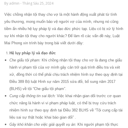
By admin - Tháng Sáu 25, 2024
Việc chồng nhận tội thay cho vợ là một hành động xuất phát từ tình
yêu thương, mong muốn bảo vệ người vợ của mình, nhưng nó cũng
tiềm ẩn nhiều hệ lụy pháp lý và đạo đức phức tạp. Liệu có bị xử lý hình
sự khi nhận tội thay cho người khác? Để làm rõ các vấn đề này, Luật
Mai Phong xin trình bày trong bài viết dưới đây:
Hệ lụy pháp lý và đạo đức
Che giấu tội phạm:
Khi chồng nhận tội thay cho vợ là đang che giấu
hành vi phạm tội của vợ mình gây cản trở quá trình điều tra và xét
xử, đồng thời có thể phải chịu trách nhiệm hình sự theo quy định tại
Điều 389 Bộ luật Hình sự năm 2015 sửa đổi, bổ sung năm 2017
(BLHS) về tội “Che giấu tội phạm”.
Cung cấp thông tin sai lệch:
Việc khai nhận gian dối trước cơ quan
chức năng là hành vi vi phạm pháp luật, có thể bị truy cứu trách
nhiệm hình sự theo quy định tại Điều 382 BLHS về “Tội cung cấp tài
liệu sai sự thật hoặc khai báo gian dối” .
Gây khó khăn cho việc giải quyết vụ án:
Khi người phạm tội thực