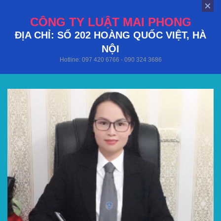
CÔNG TY LUẬT MAI PHONG
ĐỊA CHỈ: SỐ 202 HOÀNG QUỐC VIỆT, HÀ
NỘI
Hotline: 097 420 6766 - 090 324 3686