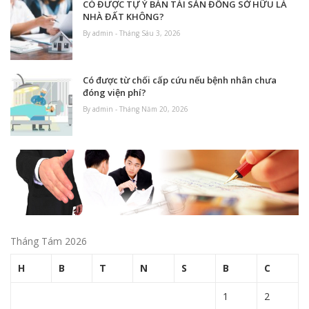
CÓ ĐƯỢC TỰ Ý BÁN TÀI SẢN ĐỒNG SỞ HỮU LÀ
NHÀ ĐẤT KHÔNG?
By admin - Tháng Sáu 3, 2026
Có được từ chối cấp cứu nếu bệnh nhân chưa
đóng viện phí?
By admin - Tháng Năm 20, 2026
Tháng Tám 2026
H
B
T
N
S
B
C
1
2