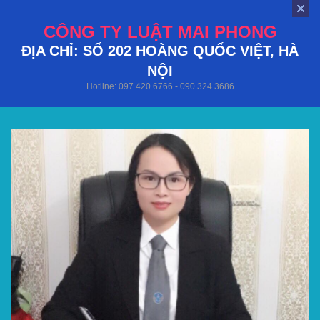
CÔNG TY LUẬT MAI PHONG
ĐỊA CHỈ: SỐ 202 HOÀNG QUỐC VIỆT, HÀ
NỘI
Hotline: 097 420 6766 - 090 324 3686