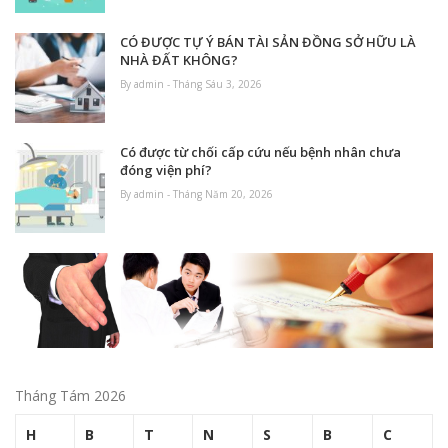
CÓ ĐƯỢC TỰ Ý BÁN TÀI SẢN ĐỒNG SỞ HỮU LÀ
NHÀ ĐẤT KHÔNG?
By admin - Tháng Sáu 3, 2026
Có được từ chối cấp cứu nếu bệnh nhân chưa
đóng viện phí?
By admin - Tháng Năm 20, 2026
Tháng Tám 2026
H
B
T
N
S
B
C