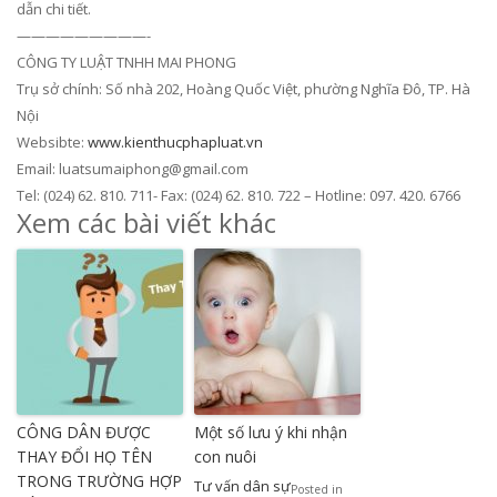
dẫn chi tiết.
—————————-
CÔNG TY LUẬT TNHH MAI PHONG
Trụ sở chính: Số nhà 202, Hoàng Quốc Việt, phường Nghĩa Đô, TP. Hà
Nội
Websibte:
www.kienthucphapluat.vn
Email: luatsumaiphong@gmail.com
Tel: (024) 62. 810. 711- Fax: (024) 62. 810. 722 – Hotline: 097. 420. 6766
Xem các bài viết khác
CÔNG DÂN ĐƯỢC
Một số lưu ý khi nhận
THAY ĐỔI HỌ TÊN
con nuôi
TRONG TRƯỜNG HỢP
Tư vấn dân sự
Posted in