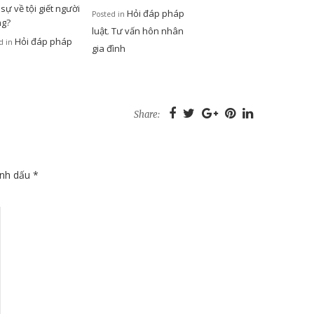
sự về tội giết người
Hỏi đáp pháp
Posted in
ng?
luật
Tư vấn hôn nhân
,
Hỏi đáp pháp
d in
gia đình
Share:
ánh dấu
*