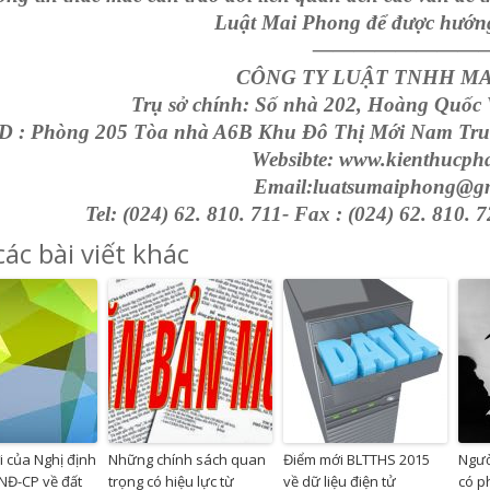
Luật Mai Phong để được hướng 
—————————
CÔNG TY LUẬT TNHH M
Trụ sở chính: Số nhà 202, Hoàng Quốc V
 : Phòng 205 Tòa nhà A6B Khu Đô Thị Mới Nam Trun
Websibte: www.kienthucph
Email:luatsumaiphong@g
Tel: (024) 62. 810. 711- Fax : (024) 62. 810. 
ác bài viết khác
i của Nghị định
Những chính sách quan
Điểm mới BLTTHS 2015
Ngườ
NĐ-CP về đất
trọng có hiệu lực từ
về dữ liệu điện tử
có p