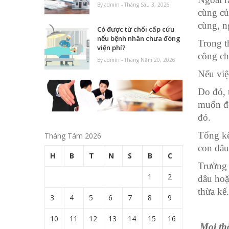
By admin - Tháng Sáu 3, 2026
cùng củ
cùng, n
Có được từ chối cấp cứu
nếu bệnh nhân chưa đóng
Trong t
viện phí?
công ch
By admin - Tháng Năm 20, 2026
Nếu việ
Do đó, 
muốn để
đó.
Tổng kế
Tháng Tám 2026
con dâu
H
B
T
N
S
B
C
Trường 
1
2
dâu hoặ
thừa kế.
3
4
5
6
7
8
9
10
11
12
13
14
15
16
Mọi thô