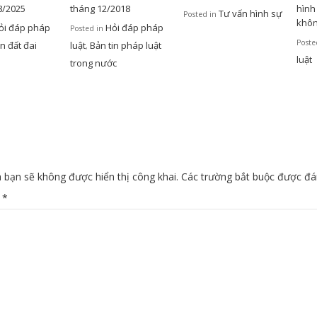
8/2025
tháng 12/2018
hình 
Tư vấn hình sự
Posted in
khô
ỏi đáp pháp
Hỏi đáp pháp
Posted in
Poste
n đất đai
luật
Bản tin pháp luật
,
luật
trong nước
 bạn sẽ không được hiển thị công khai.
Các trường bắt buộc được đ
n
*