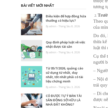
thuộc t
BÀI VIẾT MỚI NHẤT
tương t
Trườn
Điều kiện để hợp đồng hứa
thưởng có hiệu lực?
Theo qu
By admin - Tháng Sáu 8, 2026
của mìn
Do đó, 
thừa kế
Quy định pháp luật về việc
nhặt được tài sản
luật th
By admin - Tháng Sáu 4, 2026
Cụ thể 
người b
Từ 05/7/2026, quảng cáo
– Người
sử dụng từ nhất, duy
nhất, tốt nhất phải có tài
– Nội d
liệu chứng minh
trái quy
By admin - Tháng Sáu 3, 2026
– Di ch
CÓ ĐƯỢC TỰ Ý BÁN TÀI
được nê
SẢN ĐỒNG SỞ HỮU LÀ
NHÀ ĐẤT KHÔNG?
Ngoài r