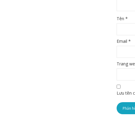
Tên
*
Email
*
Trang w
Lưu tên c