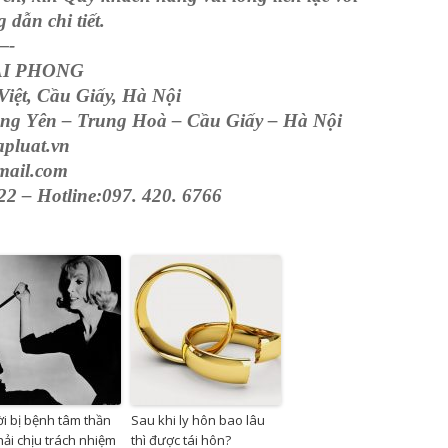
dẫn chi tiết.
-
AI PHONG
iệt, Cầu Giấy, Hà Nội
g Yên – Trung Hoà – Cầu Giấy – Hà Nội
apluat.vn
mail.com
722 – Hotline:097. 420. 6766
i bị bệnh tâm thần
Sau khi ly hôn bao lâu
hải chịu trách nhiệm
thì được tái hôn?