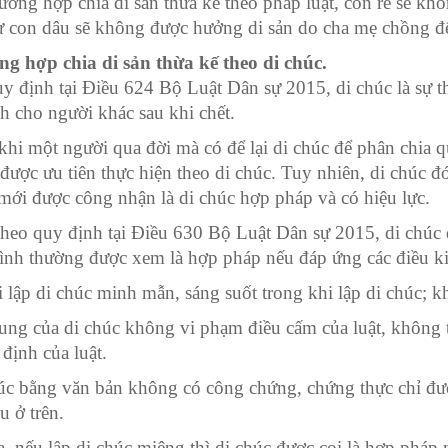
rường hợp chia di sản thừa kế theo pháp luật, con rể sẽ kh
ự con dâu sẽ không được hưởng di sản do cha mẹ chồng để
g hợp chia di sản thừa kế theo di chúc.
y định tại Điều 624 Bộ Luật Dân sự 2015, di chúc là sự t
h cho người khác sau khi chết.
khi một người qua đời mà có để lại di chúc để phân chia qu
 được ưu tiên thực hiện theo di chúc. Tuy nhiên, di chúc 
ì mới được công nhận là di chúc hợp pháp và có hiệu lực.
theo quy định tại Điều 630 Bộ Luật Dân sự 2015, di chúc
ình thường được xem là hợp pháp nếu đáp ứng các điều ki
 lập di chúc minh mẫn, sáng suốt trong khi lập di chúc; k
ung của di chúc không vi phạm điều cấm của luật, không t
 định của luật.
úc bằng văn bản không có công chứng, chứng thực chỉ đượ
u ở trên.
a, nếu lập di chúc miệng thì di chúc được coi là hợp pháp 