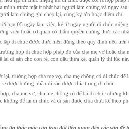
a mình trước mặt ít nhất hai người làm chứng và ngay sau 
gười làm chứng ghi chép lại, cùng ký tên hoặc điểm chỉ.
hời hạn 05 ngày làm việc, kể từ ngày người di chúc miệng 
ứng viên hoặc cơ quan có thẩm quyền chứng thực xác nhậ
c lập di chúc được thực hiện đúng theo quy định nêu trên 
trường hợp di chúc hợp pháp đó của cha mẹ vợ hoặc cha 
 lại di sản cho con rể, con dâu thừa kế, quản lý thì lúc nà
t lại, trường hợp cha mẹ vợ, cha mẹ chồng có di chúc để lạ
 sẽ được hưởng phần di sản được chia trong di chúc.
hợp, cha mẹ vợ, cha mẹ chồng có để lại di chúc nhưng khô
c không để lại di chúc và di sản được chia thừa kế theo ph
ng tin thắc mắc cần trao đổi liên quan đến các vấn đề t