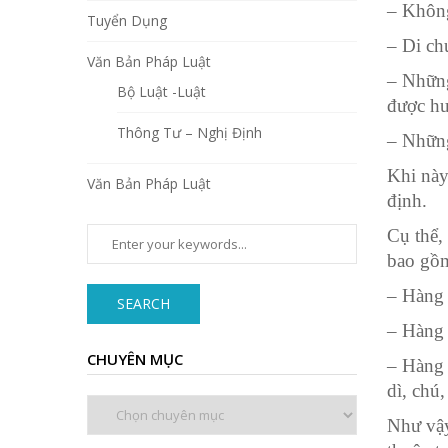
– Không
Tuyển Dụng
– Di ch
Văn Bản Pháp Luật
– Những
Bộ Luật -Luật
được hư
Thông Tư – Nghị Định
– Những
Khi này
Văn Bản Pháp Luật
định.
Cụ thể,
bao gồ
– Hàng 
SEARCH
– Hàng 
CHUYÊN MỤC
– Hàng 
dì, chú,
Chuyên
mục
Như vậy