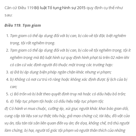
Căn cứ Điều 119
Bộ luật Tố tụng hình sự 2015
quy định cụ thể như
sau:
Điều 119. Tạm giam
Tạm giam có thể áp dụng đối với bị can, bị cáo về tội đặc biệt nghiêm
trọng, tội rất nghiêm trọng.
Tạm giam có thể áp dụng đối với bị can, bị cáo về tội nghiêm trọng, tội ít
nghiêm trọng mà Bộ luật hình sự quy định hình phạt tù trên 02 năm khi
có căn cứ xác định người đó thuộc một trong các trường hợp:
a) Đã bị áp dụng biện pháp ngăn chặn khác nhưng vi phạm;
b) Không có nơi cư trú rõ ràng hoặc không xác định được lý lịch của bị
can;
c) Bỏ trốn và bị bắt theo quyết định truy nã hoặc có dấu hiệu bỏ trốn;
d) Tiếp tục phạm tội hoặc có dấu hiệu tiếp tục phạm tội;
đ) Có hành vi mua chuộc, cưỡng ép, xúi giục người khác khai báo gian dối,
cung cấp tài liệu sai sự thật; tiêu hủy, giả mạo chứng cứ, tài liệu, đồ vật của
vụ án, tẩu tán tài sản liên quan đến vụ án; đe dọa, khống chế, trả thù người
làm chứng, bị hại, người tố giác tội phạm và người thân thích của những