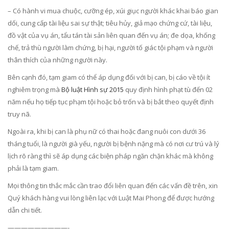
– Có hành vi mua chuộc, cưỡng ép, xúi giục người khác khai báo gian
dối, cung cấp tài liệu sai sự thật; tiêu hủy, giả mạo chứng cứ, tài liệu,
đồ vật của vụ án, tẩu tán tài sản liên quan đến vụ án; đe dọa, khống
chế, trả thù người làm chứng, bị hại, người tố giác tội phạm và người
thân thích của những người này.
Bên cạnh đó, tạm giam có thể áp dụng đối với bị can, bị cáo về tội ít
nghiêm trọng mà
Bộ luật Hình sự 2015
quy định hình phạt tù đến 02
năm nếu họ tiếp tục phạm tội hoặc bỏ trốn và bị bắt theo quyết định
truy nã.
Ngoài ra, khi bị can là phụ nữ có thai hoặc đang nuôi con dưới 36
tháng tuổi, là người già yếu, người bị bệnh nặng mà có nơi cư trú và lý
lịch rõ ràng thì sẽ áp dụng các biện pháp ngăn chặn khác mà không
phải là tạm giam.
Mọi thông tin thắc mắc cần trao đổi liên quan đến các vấn đề trên, xin
Quý khách hàng vui lòng liên lạc với Luật Mai Phong để được hướng
dẫn chi tiết.
—————————-