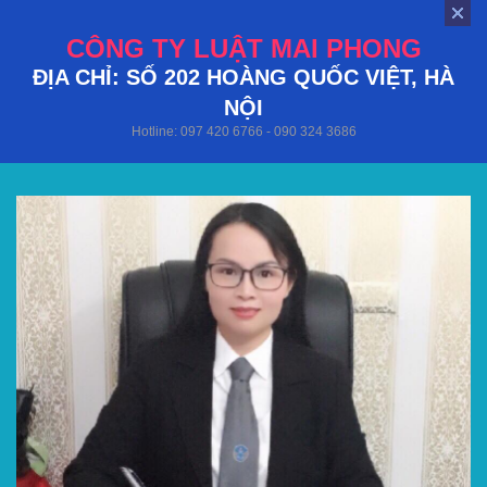
CÔNG TY LUẬT MAI PHONG
ĐỊA CHỈ: SỐ 202 HOÀNG QUỐC VIỆT, HÀ
NỘI
Hotline: 097 420 6766 - 090 324 3686