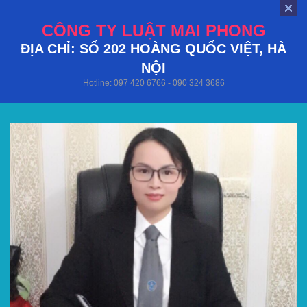
CÔNG TY LUẬT MAI PHONG
ĐỊA CHỈ: SỐ 202 HOÀNG QUỐC VIỆT, HÀ
NỘI
Hotline: 097 420 6766 - 090 324 3686