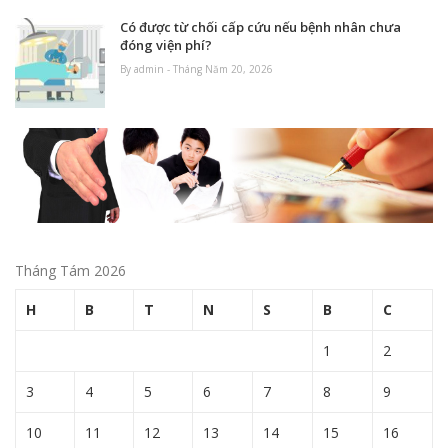
Có được từ chối cấp cứu nếu bệnh nhân chưa
đóng viện phí?
By admin - Tháng Năm 20, 2026
Tháng Tám 2026
H
B
T
N
S
B
C
1
2
3
4
5
6
7
8
9
10
11
12
13
14
15
16