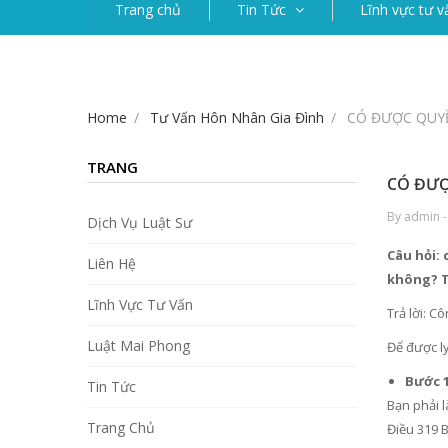
Trang chủ
Tin Tức
Lĩnh vực tư v
Home
Tư Vấn Hôn Nhân Gia Đình
CÓ ĐƯỢC QUYỀ
TRANG
CÓ ĐƯỢ
By admin -
Dịch Vụ Luật Sư
Câu hỏi: 
Liên Hệ
không? T
Lĩnh Vực Tư Vấn
Trả lời: C
Luật Mai Phong
Để được ly
Bước 1
Tin Tức
Bạn phải 
Trang Chủ
Điều 319 B