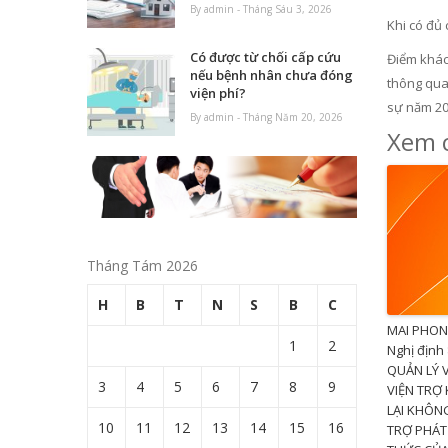
By admin - Tháng Sáu 3, 2026
Khi có đủ 
Có được từ chối cấp cứu
Điểm khác 
nếu bệnh nhân chưa đóng
thông qua 
viện phí?
sự năm 20
By admin - Tháng Năm 20, 2026
Xem c
Tháng Tám 2026
H
B
T
N
S
B
C
MAI PHON
1
2
Nghị định
QUẢN LÝ 
3
4
5
6
7
8
9
VIỆN TRỢ
LẠI KHÔN
10
11
12
13
14
15
16
TRỢ PHÁT