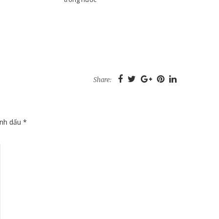
Share:
ánh dấu
*