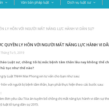
ấn
Văn bản pháp luật
Dịch vụ luật sư
N LY HÔN VỚI NGƯỜI MẤT NĂNG LỰC HÀNH VI DÂN SỰ?
C QUYỀN LY HÔN VỚI NGƯỜI MẤT NĂNG LỰC HÀNH VI DÂ
 Tháng Tư 5, 2019
chào Luật sư, chồng tôi bị mắc bệnh tâm thần lâu nay không thể chữ
hủ tục như thế nào?
ông ty Luật TNHH Mai Phong xin tư vấn cho bạn như sau:
 hôn với người bị bệnh tâm thần, bạn phải thực hiện theo các bước sau:
:
làm đơn yêu cầu Tòa án tuyên bố chồng chị mất năng lực hành vi dân sự the
ộ luật tố tụng dân sự 2015.