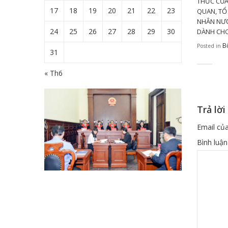
THỨC CỦA
17
18
19
20
21
22
23
QUAN, TỔ
NHÂN NƯ
24
25
26
27
28
29
30
DÀNH CHO
Bộ
Posted in
31
« Th6
Trả lời
Email của
Bình luậ