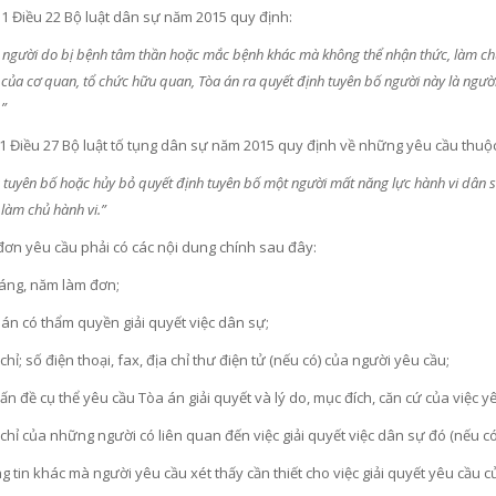
 1 Điều 22 Bộ luật dân sự năm 2015 quy định:
t người do bị bệnh tâm thần hoặc mắc bệnh khác mà không thể nhận thức, làm chủ đ
của cơ quan, tổ chức hữu quan, Tòa án ra quyết định tuyên bố người này là người
.”
1 Điều 27 Bộ luật tố tụng dân sự năm 2015 quy định về những yêu cầu thuộ
u tuyên bố hoặc hủy bỏ quyết định tuyên bố một người mất năng lực hành vi dân s
 làm chủ hành vi.”
đơn yêu cầu phải có các nội dung chính sau đây:
háng, năm làm đơn;
án có thẩm quyền giải quyết việc dân sự;
 chỉ; số điện thoại, fax, địa chỉ thư điện tử (nếu có) của người yêu cầu;
n đề cụ thể yêu cầu Tòa án giải quyết và lý do, mục đích, căn cứ của việc y
 chỉ của những người có liên quan đến việc giải quyết việc dân sự đó (nếu có
g tin khác mà người yêu cầu xét thấy cần thiết cho việc giải quyết yêu cầu c