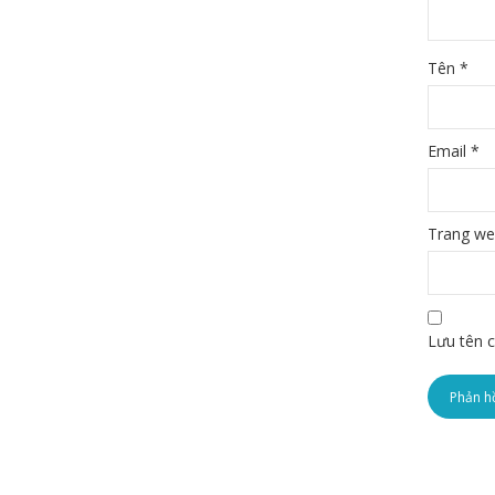
Tên
*
Email
*
Trang w
Lưu tên c