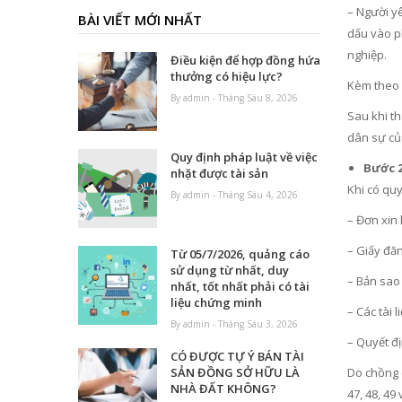
– Người yê
BÀI VIẾT MỚI NHẤT
dấu vào p
nghiệp.
Điều kiện để hợp đồng hứa
thưởng có hiệu lực?
Kèm theo 
By admin - Tháng Sáu 8, 2026
Sau khi t
dân sự củ
Quy định pháp luật về việc
Bước 2
nhặt được tài sản
Khi có quy
By admin - Tháng Sáu 4, 2026
– Đơn xin 
– Giấy đăn
Từ 05/7/2026, quảng cáo
sử dụng từ nhất, duy
– Bản sao
nhất, tốt nhất phải có tài
liệu chứng minh
– Các tài 
By admin - Tháng Sáu 3, 2026
– Quyết đ
CÓ ĐƯỢC TỰ Ý BÁN TÀI
Do chồng c
SẢN ĐỒNG SỞ HỮU LÀ
NHÀ ĐẤT KHÔNG?
47, 48, 49