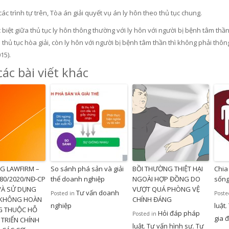
các trình tự trên, Tòa án giải quyết vụ án ly hôn theo thủ tục chung.
biệt giữa thủ tục ly hôn thông thường với ly hôn với người bị bệnh tâm thầ
thủ tục hòa giải, còn ly hôn với người bị bệnh tâm thần thì không phải thôn
15).
ác bài viết khác
G LAWFIRM –
So sánh phá sản và giải
BỒI THƯỜNG THIỆT HẠI
Chia
 80/2020/NĐ-CP
thể doanh nghiệp
NGOÀI HỢP ĐỒNG DO
sống
VÀ SỬ DỤNG
VƯỢT QUÁ PHÒNG VỆ
Tư vấn doanh
Posted in
Poste
 KHÔNG HOÀN
CHÍNH ĐÁNG
nghiệp
luật
,
G THUỘC HỖ
Hỏi đáp pháp
Posted in
gia 
 TRIỂN CHÍNH
luật
Tư vấn hình sự
Tư
,
,