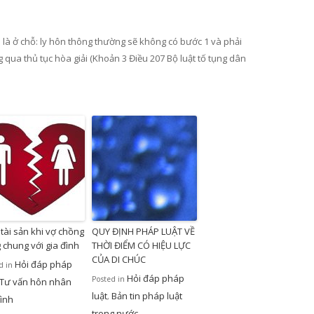
n là ở chỗ: ly hôn thông thường sẽ không có bước 1 và phải
g qua thủ tục hòa giải (Khoản 3 Điều 207 Bộ luật tố tụng dân
 tài sản khi vợ chồng
QUY ĐỊNH PHÁP LUẬT VỀ
 chung với gia đình
THỜI ĐIỂM CÓ HIỆU LỰC
CỦA DI CHÚC
Hỏi đáp pháp
d in
Hỏi đáp pháp
Posted in
Tư vấn hôn nhân
luật
Bản tin pháp luật
,
đình
trong nước