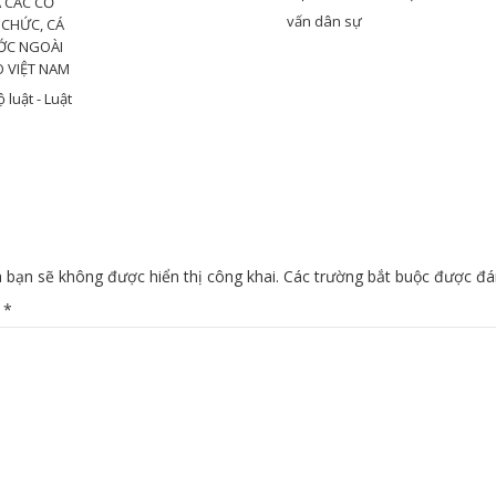
 CÁC CƠ
vấn dân sự
 CHỨC, CÁ
ỚC NGOÀI
 VIỆT NAM
 luật - Luật
 bạn sẽ không được hiển thị công khai.
Các trường bắt buộc được đ
n
*