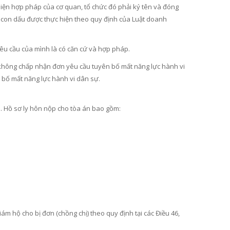
i diện hợp pháp của cơ quan, tổ chức đó phải ký tên và đóng
g con dấu được thực hiện theo quy định của Luật doanh
yêu cầu của mình là có căn cứ và hợp pháp.
 không chấp nhận đơn yêu cầu tuyên bố mất năng lực hành vi
 bố mất năng lực hành vi dân sự.
n. Hồ sơ ly hôn nộp cho tòa án bao gồm:
ám hộ cho bị đơn (chồng chị) theo quy định tại các Điều 46,