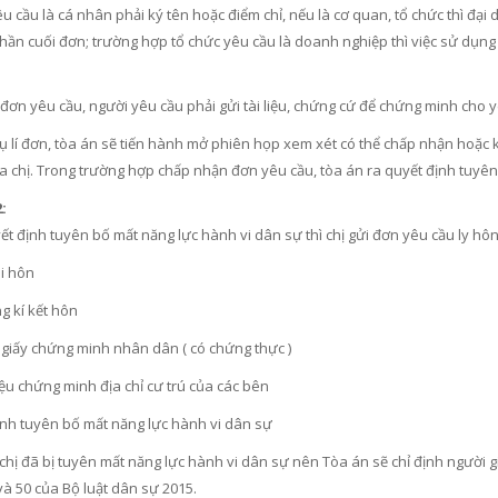
u cầu là cá nhân phải ký tên hoặc điểm chỉ, nếu là cơ quan, tổ chức thì đạ
hần cuối đơn; trường hợp tổ chức yêu cầu là doanh nghiệp thì việc sử dụn
đơn yêu cầu, người yêu cầu phải gửi tài liệu, chứng cứ để chứng minh cho 
hụ lí đơn, tòa án sẽ tiến hành mở phiên họp xem xét có thể chấp nhận hoặc
a chị. Trong trường hợp chấp nhận đơn yêu cầu, tòa án ra quyết định tuyên
:
ết định tuyên bố mất năng lực hành vi dân sự thì chị gửi đơn yêu cầu ly hô
li hôn
g kí kết hôn
 giấy chứng minh nhân dân ( có chứng thực )
liệu chứng minh địa chỉ cư trú của các bên
ịnh tuyên bố mất năng lực hành vi dân sự
hị đã bị tuyên mất năng lực hành vi dân sự nên Tòa án sẽ chỉ định người gi
 và 50 của Bộ luật dân sự 2015.