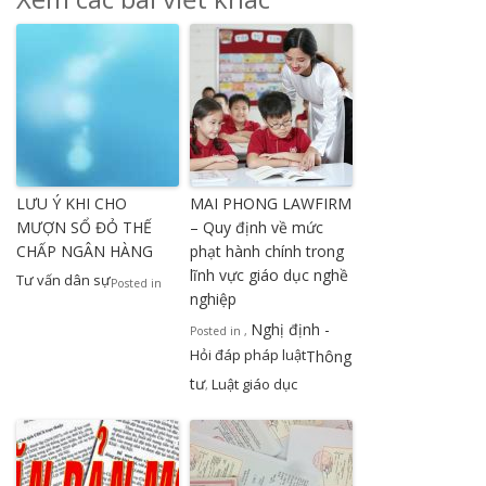
LƯU Ý KHI CHO
MAI PHONG LAWFIRM
MƯỢN SỔ ĐỎ THẾ
– Quy định về mức
CHẤP NGÂN HÀNG
phạt hành chính trong
lĩnh vực giáo dục nghề
Tư vấn dân sự
Posted in
nghiệp
Nghị định -
Posted in
,
Hỏi đáp pháp luật
Thông
tư
Luật giáo dục
,