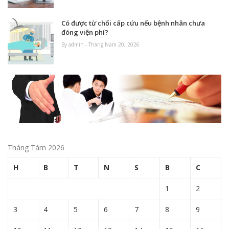
Có được từ chối cấp cứu nếu bệnh nhân chưa
đóng viện phí?
By admin - Tháng Năm 20, 2026
Tháng Tám 2026
H
B
T
N
S
B
C
1
2
3
4
5
6
7
8
9