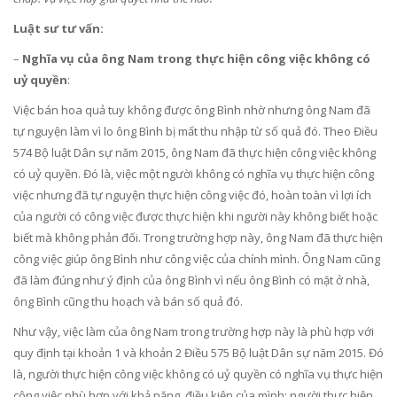
Luật sư tư vấn:
–
Nghĩa vụ của ông Nam trong thực hiện công việc không có
uỷ quyền
:
Việc bán hoa quả tuy không được ông Bình nhờ nhưng ông Nam đã
tự nguyện làm vì lo ông Bình bị mất thu nhập từ số quả đó. Theo Điều
574 Bộ luật Dân sự năm 2015, ông Nam đã thực hiện công việc không
có uỷ quyền. Đó là, việc một người không có nghĩa vụ thực hiện công
việc nhưng đã tự nguyện thực hiện công việc đó, hoàn toàn vì lợi ích
của người có công việc được thực hiện khi người này không biết hoặc
biết mà không phản đối. Trong trường hợp này, ông Nam đã thực hiện
công việc giúp ông Bình như công việc của chính mình. Ông Nam cũng
đã làm đúng như ý định của ông Bình vì nếu ông Bình có mặt ở nhà,
ông Bình cũng thu hoạch và bán số quả đó.
Như vậy, việc làm của ông Nam trong trường hợp này là phù hợp với
quy định tại khoản 1 và khoản 2 Điều 575 Bộ luật Dân sự năm 2015. Đó
là, người thực hiện công việc không có uỷ quyền có nghĩa vụ thực hiện
công việc phù hợp với khả năng, điều kiện của mình; người thực hiện