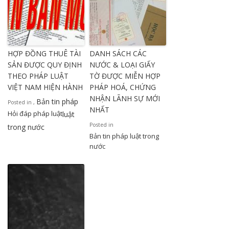
HỢP ĐỒNG THUÊ TÀI
DANH SÁCH CÁC
SẢN ĐƯỢC QUY ĐỊNH
NƯỚC & LOẠI GIẤY
THEO PHÁP LUẬT
TỜ ĐƯỢC MIỄN HỢP
VIỆT NAM HIỆN HÀNH
PHÁP HOÁ, CHỨNG
NHẬN LÃNH SỰ MỚI
Bản tin pháp
Posted in
,
NHẤT
Hỏi đáp pháp luật
luật
Posted in
trong nước
Bản tin pháp luật trong
nước