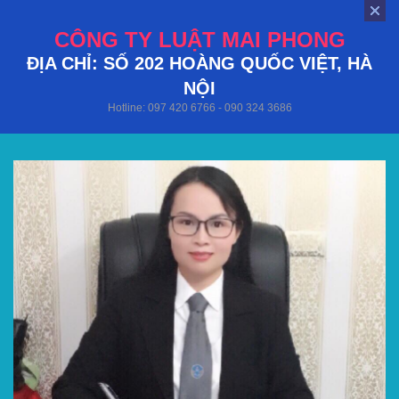
CÔNG TY LUẬT MAI PHONG
ĐỊA CHỈ: SỐ 202 HOÀNG QUỐC VIỆT, HÀ
NỘI
Hotline: 097 420 6766 - 090 324 3686