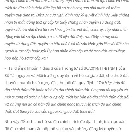
đo địa chính thửa đất đối với trường hợp chưa có bản đồ địa chính và chưa
trích đo địa chính thửa đất; lập hồ sơ trình cơ quan nhà nước có thẩm
quyền quy định tại Điều 37 của Nghị định này ký quyết định hủy Giấy chứng
nhận bị mất, đồng thời ký cấp lại Giấy chứng nhận quyền sử dụng đất,
quyền sở hữu nhà ở và tài sản khác gắn liền với đất; chỉnh lý, cập nhật biến
động vào hồ sơ địa chính, cơ sở dữ liệu đất đai; trao Giấy chứng nhận
quyền sử dụng đất, quyền sở hữu nhà ở và tài sản khác gắn liền với đất cho
người được cấp hoặc gửi Ủy ban nhân dân cấp xã để trao đổi với trường
hợp nộp hồ sơ tại cấp xã.”
– Tại điểm d khoản 1 điều 3 của Thông tư số 30/2014/TT-BTNMT của
Bộ Tài nguyên và Môi trường quy định về hồ sơ giao đất, cho thuê đất,
chuyển mục đích sử dụng đất, thu hồi đất quy định:
” Trích lục bản đồ
địa chính thửa đất hoặc trích đo địa chính thửa đất.
Cơ quan tài nguyên và
môi trường có trách nhiệm cung cấp trích lục bản đồ địa chính thửa đất đối
với những nơi đã có bản đồ địa chính hoặc thực hiện trích đo địa chính
thửa đất theo yêu cầu của người xin giao đất, thuê đất”
Như vậy để trích sao hồ sơ địa chính, trích đo địa chính, trích lục bản
đồ địa chính bạn cần nộp hồ sơ cho văn phòng đăng ký quyền sử