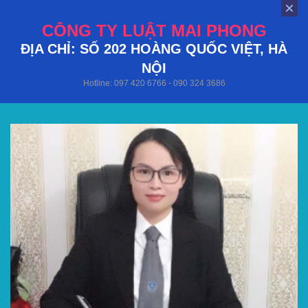
CÔNG TY LUẬT MAI PHONG
ĐỊA CHỈ: SỐ 202 HOÀNG QUỐC VIỆT, HÀ
NỘI
Hotline: 097 420 6766 - 090 324 3686