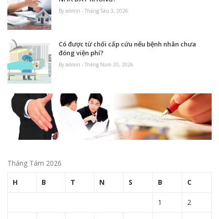
By admin - Tháng Sáu 3, 2026
Có được từ chối cấp cứu nếu bệnh nhân chưa
đóng viện phí?
By admin - Tháng Năm 20, 2026
Tháng Tám 2026
H
B
T
N
S
B
C
1
2