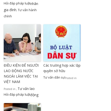
Hỏi đáp pháp luật
nhân
gia đình
Tư vấn hành
,
chính
ĐIỀU KIỆN ĐỂ NGƯỜI
Các trường hợp xác lập
LAO ĐỘNG NƯỚC
quyền sở hữu
NGOÀI LÀM VIỆC TẠI
Tư vấn dân sự
Posted in
VIỆT NAM
Tư vấn lao
Posted in
,
Hỏi đáp pháp luật
động