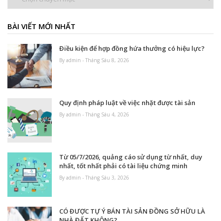
mục
BÀI VIẾT MỚI NHẤT
Điều kiện để hợp đồng hứa thưởng có hiệu lực?
By admin - Tháng Sáu 8, 2026
Quy định pháp luật về việc nhặt được tài sản
By admin - Tháng Sáu 4, 2026
Từ 05/7/2026, quảng cáo sử dụng từ nhất, duy
nhất, tốt nhất phải có tài liệu chứng minh
By admin - Tháng Sáu 3, 2026
CÓ ĐƯỢC TỰ Ý BÁN TÀI SẢN ĐỒNG SỞ HỮU LÀ
NHÀ ĐẤT KHÔNG?