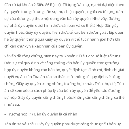
Căn cứ tại khoản 2 Điều 86 Bộ luật Tố tụng Dân sự, người đại diện theo
ủy quyền trong tố tụng dân sự thực hiện quyền, nghĩa vụ tố tụng dân
sự của đương sự theo nội dung văn bản ủy quyền. Như vậy, đương
sự phải ủy quyền dưới hình thức văn bản và có thể là Hợp đồng ủy
quyền hoặc Giấy ủy quyền. Trên thực tế, các bên thường xác lập quan
hệ ủy quyền thông qua Giấy ủy quyền vì thủ tục nhanh gọn hơn khi
chỉ cần chữ ký và xác nhận của bên ủy quyền.
Về vấn đề công chứng, hiện nay tại khoản 6 Điều 272 Bộ luật Tố tụng
Dân sự chỉ quy định về công chứng văn bản ủy quyền trong trường
hợp ủy quyền kháng cáo bản án, quyết định tạm đình chỉ, đình chỉ giải
quyết vụ án của Tòa án cấp sơ thẩm mà không có quy định về công
chứng Giấy ủy quyền trong những trường hợp khác. Trên thực tế, Tòa
án sẽ xem xét tư cách pháp lý của bên ủy quyền để yêu cầu đương
sự nộp Giấy ủy quyền công chứng hoặc không cần công chứng, cụ thể
như sau:
– Trường hợp (1): Bên ủy quyền là cá nhân
Tòa án sẽ yêu cầu Giấy ủy quyền phải được công chứng nếu bên ủy