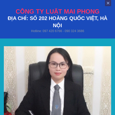
CÔNG TY LUẬT MAI PHONG
ĐỊA CHỈ: SỐ 202 HOÀNG QUỐC VIỆT, HÀ
NỘI
Hotline: 097 420 6766 - 090 324 3686