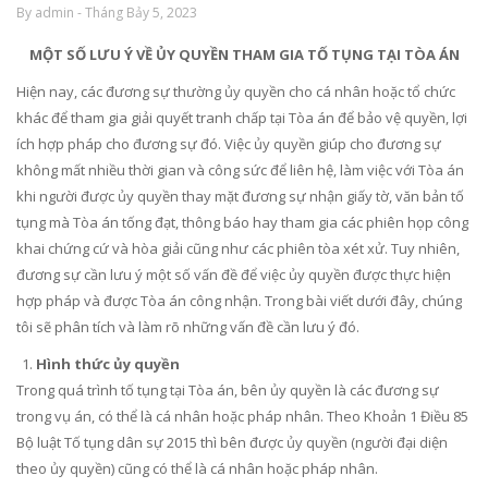
By admin - Tháng Bảy 5, 2023
MỘT SỐ LƯU Ý VỀ ỦY QUYỀN THAM GIA TỐ TỤNG TẠI TÒA ÁN
Hiện nay, các đương sự thường ủy quyền cho cá nhân hoặc tổ chức
khác để tham gia giải quyết tranh chấp tại Tòa án để bảo vệ quyền, lợi
ích hợp pháp cho đương sự đó. Việc ủy quyền giúp cho đương sự
không mất nhiều thời gian và công sức để liên hệ, làm việc với Tòa án
khi người được ủy quyền thay mặt đương sự nhận giấy tờ, văn bản tố
tụng mà Tòa án tống đạt, thông báo hay tham gia các phiên họp công
khai chứng cứ và hòa giải cũng như các phiên tòa xét xử. Tuy nhiên,
đương sự cần lưu ý một số vấn đề để việc ủy quyền được thực hiện
hợp pháp và được Tòa án công nhận. Trong bài viết dưới đây, chúng
tôi sẽ phân tích và làm rõ những vấn đề cần lưu ý đó.
Hình thức ủy quyền
Trong quá trình tố tụng tại Tòa án, bên ủy quyền là các đương sự
trong vụ án, có thể là cá nhân hoặc pháp nhân. Theo Khoản 1 Điều 85
Bộ luật Tố tụng dân sự 2015 thì bên được ủy quyền (người đại diện
theo ủy quyền) cũng có thể là cá nhân hoặc pháp nhân.