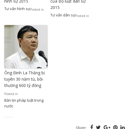
hình sự 2015
của Bộ luật dân sự
2015
Tư vấn hình sự
Posted in
Tư vấn dân sự
Posted in
Ông Đinh La Thăng bị
tuyên 30 năm tù, bồi
thường 600 tỷ đồng
Posted in
Bản tin pháp luật trong
nước
Share: