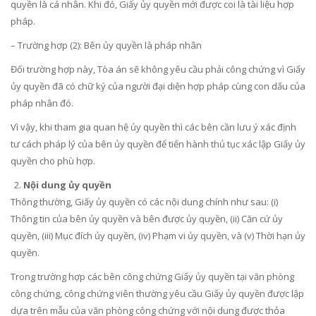
quyền là cá nhân. Khi đó, Giấy ủy quyền mới được coi là tài liệu hợp
pháp.
– Trường hợp (2): Bên ủy quyền là pháp nhân
Đối trường hợp này, Tòa án sẽ không yêu cầu phải công chứng vì Giấy
ủy quyền đã có chữ ký của người đại diện hợp pháp cùng con dấu của
pháp nhân đó.
Vì vậy, khi tham gia quan hệ ủy quyền thì các bên cần lưu ý xác định
tư cách pháp lý của bên ủy quyền để tiến hành thủ tục xác lập Giấy ủy
quyền cho phù hợp.
Nội dung ủy quyền
Thông thường, Giấy ủy quyền có các nội dung chính như sau: (i)
Thông tin của bên ủy quyền và bên được ủy quyền, (ii) Căn cứ ủy
quyền, (iii) Mục đích ủy quyền, (iv) Phạm vi ủy quyền, và (v) Thời hạn ủy
quyền.
Trong trường hợp các bên công chứng Giấy ủy quyền tại văn phòng
công chứng, công chứng viên thường yêu cầu Giấy ủy quyền được lập
dựa trên mẫu của văn phòng công chứng với nội dung được thỏa