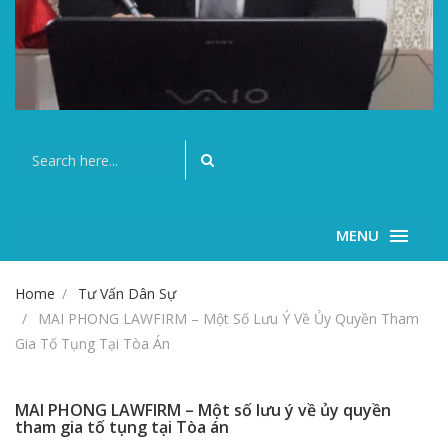
MENU
Home
Tư Vấn Dân Sự
MAI PHONG LAWFIRM – Một Số Lưu Ý Về Ủy Quyền Tham
Gia Tố Tụng Tại Tòa Án
MAI PHONG LAWFIRM – Một số lưu ý về ủy quyền
tham gia tố tụng tại Tòa án