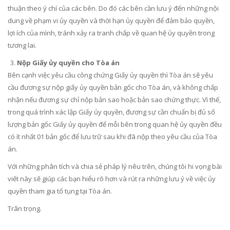
thuận theo ý chí của các bên. Do đó các bên cần lưu ý đến những nội
dung về phạm vi ủy quyền và thời hạn ủy quyền để đảm bảo quyền,
lợi ích của mình, tránh xảy ra tranh chấp về quan hệ ủy quyền trong
tương lai.
Nộp Giấy ủy quyền cho Tòa án
Bên cạnh việc yêu cầu công chứng Giấy ủy quyền thì Tòa án sẽ yêu
cầu đương sự nộp giấy ủy quyền bản gốc cho Tòa án, và không chấp
nhận nếu đương sự chỉ nộp bản sao hoặc bản sao chứng thực. Vì thế,
trong quá trình xác lập Giấy ủy quyền, đương sự cần chuẩn bị đủ số
lượng bản gốc Giấy ủy quyền để mỗi bên trong quan hệ ủy quyền đều
có ít nhất 01 bản gốc để lưu trữ sau khi đã nộp theo yêu cầu của Tòa
án.
Với những phân tích và chia sẻ pháp lý nêu trên, chúng tôi hi vọng bài
viết này sẽ giúp các bạn hiểu rõ hơn và rút ra những lưu ý về việc ủy
quyền tham gia tố tụng tại Tòa án.
Trân trọng.