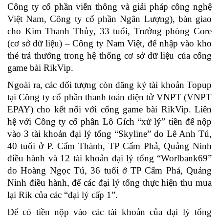
Công ty cổ phần viễn thông và giải pháp công nghệ
Việt Nam, Công ty cổ phần Ngân Lượng), bàn giao
cho Kim Thanh Thủy, 33 tuổi, Trưởng phòng Core
(cơ sở dữ liệu) – Công ty Nam Việt, để nhập vào kho
thẻ trả thưởng trong hệ thống cơ sở dữ liệu của cổng
game bài RikVip.
Ngoài ra, các đối tượng còn đăng ký tài khoản Topup
tại Công ty cổ phần thanh toán điện tử VNPT (VNPT
EPAY) cho kết nối với cổng game bài RikVip. Liên
hệ với Công ty cổ phần Lô Gích “xử lý” tiền để nộp
vào 3 tài khoản đại lý tổng “Skyline” do Lê Anh Tú,
40 tuổi ở P. Cẩm Thành, TP Cẩm Phả, Quảng Ninh
điều hành và 12 tài khoản đại lý tổng “Worlbank69”
do Hoàng Ngọc Tú, 36 tuổi ở TP Cẩm Phả, Quảng
Ninh điều hành, để các đại lý tổng thực hiện thu mua
lại Rik của các “đại lý cấp 1”.
Để có tiền nộp vào các tài khoản của đại lý tổng