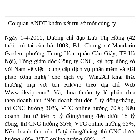
Cơ quan ANĐT khám xét trụ sở một công ty.
Ngày 1-4-2015, Dương chỉ đạo Lưu Thị Hồng (42
tuổi, trú tại căn hộ 1003, B1, Chung cư Mandarin
Garden, phường Trung Hòa, quận Cầu Giấy, TP Hà
Nội), Tổng giám đốc Công ty CNC, ký hợp đồng số
với Nam về việc “cung cấp dịch vụ phần mềm và giải
pháp công nghệ” cho dịch vụ “Win2All khai thác
thương mại với tên RikVip theo địa chỉ Web
Www.rikvip.com”. Và, thỏa thuận tỷ lệ phân chia
theo doanh thu “Nếu doanh thu đến 5 tỷ đồng/tháng,
thì CNC hưởng 30%, VTC online hưởng 70%; Nếu
doanh thu từ trên 5 tỷ đồng/tháng đến dưới 15 tỷ
đồng, thì CNC hưởng 35%, VTC online hưởng 65%;
Nếu doanh thu trên 15 tỷ đồng/tháng, thì CNC được
hưởng 40%, VTC online hưởng 60% …”…