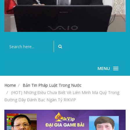
MENU
Home
Bản Tin Pháp Luật Trong Nước
(HOT) Những Điều Chưa Biết Về Liên Minh Ma Quỷ Trong
Đường Dây Đánh Bạc Ngàn Tỷ RIKVIP