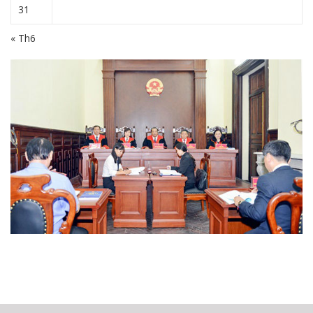
31
« Th6