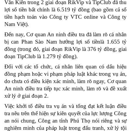
Văn Kiên trong 2 giai đoạn RikVip và TipClub đã thu
lợi số tiền bất chính là 6.519 tỷ đồng (bao gồm cả số
tiền hạch toán vào Công ty VTC online và Công ty
Nam Việt).
Đến nay, Cơ quan An ninh điều tra đã làm rõ cá nhân
bị can Phan Sào Nam hưởng lợi số tiềnlà 1.655 tỷ
đồng (trong đó, giai đoạn RikVip là 376 tỷ đồng, giai
đoạn TipClub là 1.279 tỷ đồng).
Đối với các tổ chức, cá nhân liên quan có dấu hiệu
đồng phạm hoặc vi phạm pháp luật khác trong vụ án,
do chưa có điều kiện xác minh, làm rõ ngay, Cơ quan
An ninh điều tra tiếp tục xác minh, làm rõ và đề xuất
xử lý ở giai đoạn 2.
Việc khởi tố điều tra vụ án và tống đạt kết luận điều
tra nêu trên thể hiện sự kiên quyết của lực lượng Công
an nói chung, Công an tỉnh Phú Thọ nói riêng và sự
nghiêm minh của pháp luật trong đấu tranh, xử lý tội