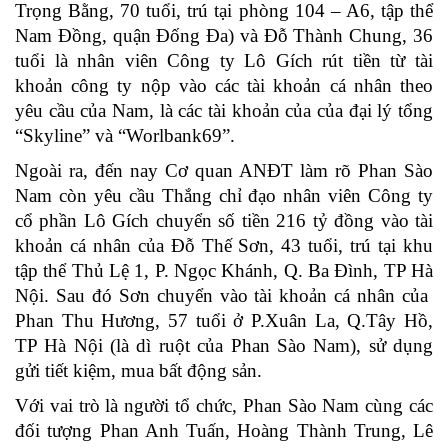
Trọng Bằng, 70 tuổi, trú tại phòng 104 – A6, tập thể
Nam Đồng, quận Đống Đa) và Đỗ Thành Chung, 36
tuổi là nhân viên Công ty Lô Gích rút tiền từ tài
khoản công ty nộp vào các tài khoản cá nhân theo
yêu cầu của Nam, là các tài khoản của của đại lý tổng
“Skyline” và “Worlbank69”.
Ngoài ra, đến nay Cơ quan ANĐT làm rõ Phan Sào
Nam còn yêu cầu Thắng chỉ đạo nhân viên Công ty
cổ phần Lô Gích chuyển số tiền 216 tỷ đồng vào tài
khoản cá nhân của Đỗ Thế Sơn, 43 tuổi, trú tại khu
tập thể Thủ Lệ 1, P. Ngọc Khánh, Q. Ba Đình, TP Hà
Nội. Sau đó Sơn chuyển vào tài khoản cá nhân của
Phan Thu Hương, 57 tuổi ở P.Xuân La, Q.Tây Hồ,
TP Hà Nội (là dì ruột của Phan Sào Nam), sử dụng
gửi tiết kiệm, mua bất động sản.
Với vai trò là người tổ chức, Phan Sào Nam cùng các
đối tượng Phan Anh Tuấn, Hoàng Thành Trung, Lê