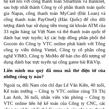
hệ kết nối với cổng thanh toán Smartlink và Banknet,
sau hợp nhất thành Công ty cổ phần thanh toán quốc
gia Napas, cổng thanh toán MyCard (Đài Loan) và
cổng thanh toán PayOneQ (Hàn Quốc) để cho đối
tượng đánh bạc sử dụng tiền trong tài khoản ATM của
33 ngân hàng tại Việt Nam và thẻ thanh toán quốc tế
đánh bạc trực tuyến; ký các hợp đồng phân phối thẻ
Gocoin do Công ty VTC online phát hành với Tổng
công ty viễn thông Viettel, Công ty cổ phần công
nghệ VIMO, Công ty MoMo để bán cho đối tượng sử
dụng đánh bạc trực tuyến tại cổng game bài RikVip.
Liên minh ma quỷ đã mua mã thẻ điện tử của
những công ty nào?
Ngoài ra, đối Nam còn chỉ đạo Lê Văn Kiên, 40 tuổi,
Kế toán trưởng – Công ty VTC online cùng Tô Thị
Lan Anh, 36 tuổi, nhân viên văn phòng – Công ty
VTC online liên hệ kế toán của Công ty CNC, các