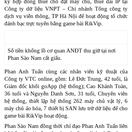
ký hợp đồng thuê chỗ đặt máy chủ, thuê dải IP tại
Công ty dữ liệu VNPT – Chi nhánh Tổng công ty
dịch vụ viễn thông, TP Hà Nội để hoạt động tổ chức
đánh bạc trực tuyến bằng game bài RikVip.
Số tiền khổng lồ cơ quan ANĐT thu giữ tại nơi
Phan Sào Nam cất giấu.
Phan Anh Tuấn cùng các nhân viên kỹ thuật của
Công ty VTC online, gồm: Lê Đức Trung, 42 tuổi, là
Giám đốc khối goApp (hệ thống); Cao Khánh Toàn,
36 tuổi và Nguyễn Danh Sơn, 31 tuổi, Chuyên viên
hệ thống, thiết lập hệ thống 262 máy chủ vật lý, 6
máy chủ ảo hóa, 7 thiết bị SAN lưu trữ dữ liệu để cho
game bài RikVip hoạt động.
Phan Sào Nam đồng thời chỉ đạo Phan Anh Tuấn liên