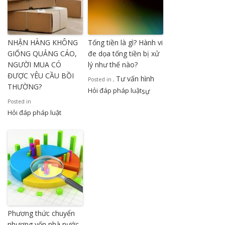
NHẬN HÀNG KHÔNG
Tống tiền là gì? Hành vi
GIỐNG QUẢNG CÁO,
đe dọa tống tiền bị xử
NGƯỜI MUA CÓ
lý như thế nào?
ĐƯỢC YÊU CẦU BỒI
Tư vấn hình
Posted in
,
THƯỜNG?
Hỏi đáp pháp luật
sự
Posted in
Hỏi đáp pháp luật
Phương thức chuyển
nhượng vốn nhà nước