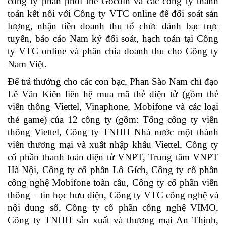
công ty phân phối thẻ Gocoin và các công ty thanh
toán kết nối với Công ty VTC online để đối soát sản
lượng, nhận tiền doanh thu tổ chức đánh bạc trực
tuyến, báo cáo Nam ký đối soát, hạch toán tại Công
ty VTC online và phân chia doanh thu cho Công ty
Nam Việt.
Để trả thưởng cho các con bạc, Phan Sào Nam chỉ đạo
Lê Văn Kiên liên hệ mua mã thẻ điện tử (gồm thẻ
viễn thông Viettel, Vinaphone, Mobifone và các loại
thẻ game) của 12 công ty (gồm: Tổng công ty viễn
thông Viettel, Công ty TNHH Nhà nước một thành
viên thương mại và xuất nhập khẩu Viettel, Công ty
cổ phần thanh toán điện tử VNPT, Trung tâm VNPT
Hà Nội, Công ty cổ phần Lô Gích, Công ty cổ phần
công nghệ Mobifone toàn cầu, Công ty cổ phần viễn
thông – tin học bưu điện, Công ty VTC công nghệ và
nội dung số, Công ty cổ phần công nghệ VIMO,
Công ty TNHH sản xuất và thương mại An Thịnh,