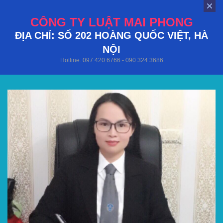
CÔNG TY LUẬT MAI PHONG
ĐỊA CHỈ: SỐ 202 HOÀNG QUỐC VIỆT, HÀ
NỘI
Hotline: 097 420 6766 - 090 324 3686