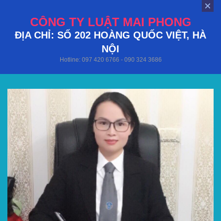
CÔNG TY LUẬT MAI PHONG
ĐỊA CHỈ: SỐ 202 HOÀNG QUỐC VIỆT, HÀ
NỘI
Hotline: 097 420 6766 - 090 324 3686