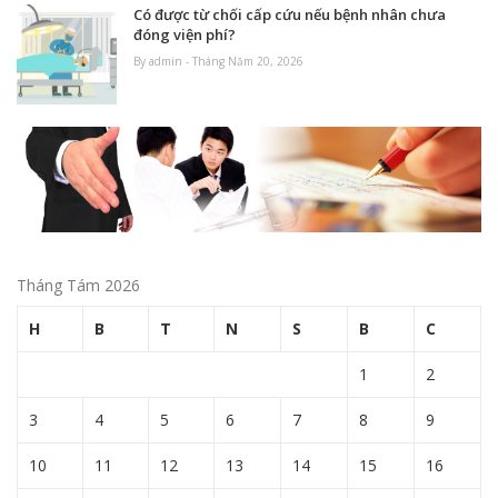
Có được từ chối cấp cứu nếu bệnh nhân chưa
đóng viện phí?
By admin - Tháng Năm 20, 2026
Tháng Tám 2026
H
B
T
N
S
B
C
1
2
3
4
5
6
7
8
9
10
11
12
13
14
15
16