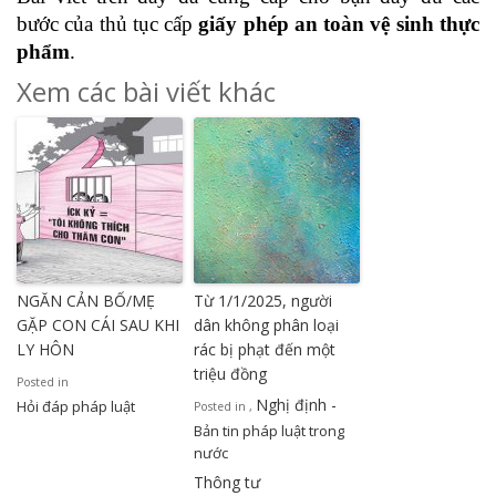
bước của thủ tục cấp
giấy phép
an toàn vệ sinh thực
phẩm
.
Xem các bài viết khác
NGĂN CẢN BỐ/MẸ
Từ 1/1/2025, người
GẶP CON CÁI SAU KHI
dân không phân loại
LY HÔN
rác bị phạt đến một
triệu đồng
Posted in
Nghị định -
Hỏi đáp pháp luật
Posted in
,
Bản tin pháp luật trong
nước
Thông tư