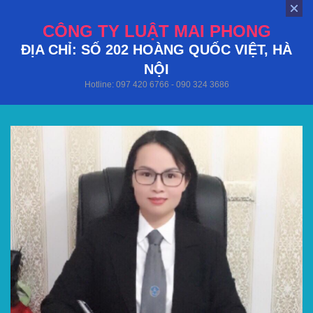
CÔNG TY LUẬT MAI PHONG
ĐỊA CHỈ: SỐ 202 HOÀNG QUỐC VIỆT, HÀ
NỘI
Hotline: 097 420 6766 - 090 324 3686