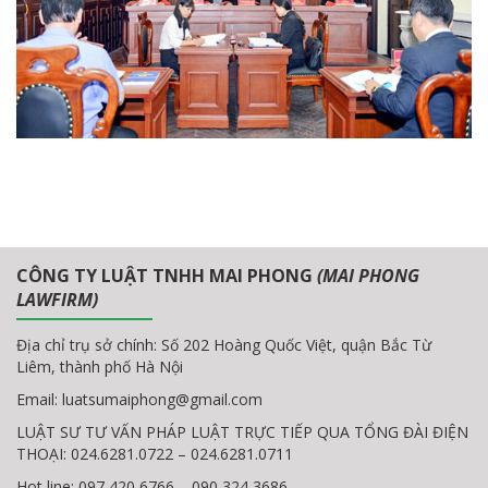
CÔNG TY LUẬT TNHH MAI PHONG
(MAI PHONG
LAWFIRM)
Địa chỉ trụ sở chính: Số 202 Hoàng Quốc Việt, quận Bắc Từ
Liêm, thành phố Hà Nội
Email:
luatsumaiphong@gmail.com
LUẬT SƯ TƯ VẤN PHÁP LUẬT TRỰC TIẾP QUA TỔNG ĐÀI ĐIỆN
THOẠI: 024.6281.0722 – 024.6281.0711
Hot line: 097 420 6766 – 090 324 3686