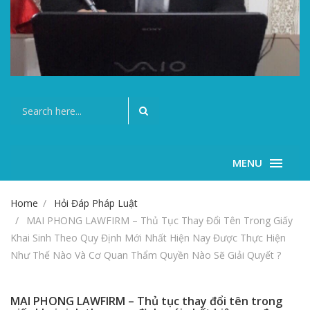
MENU
Home
Hỏi Đáp Pháp Luật
MAI PHONG LAWFIRM – Thủ Tục Thay Đổi Tên Trong Giấy
Khai Sinh Theo Quy Định Mới Nhất Hiện Nay Được Thực Hiện
Như Thế Nào Và Cơ Quan Thẩm Quyền Nào Sẽ Giải Quyết ?
MAI PHONG LAWFIRM – Thủ tục thay đổi tên trong