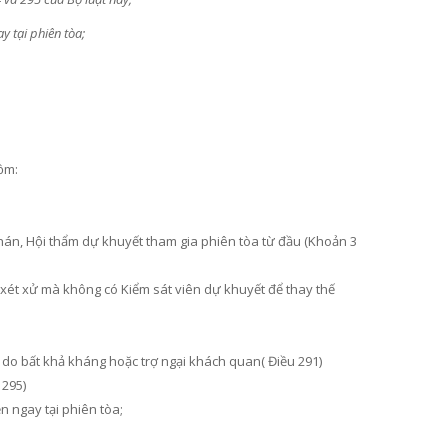
y tại phiên tòa;
ồm:
án, Hội thẩm dự khuyết tham gia phiên tòa từ đầu (Khoản 3
t xét xử mà không có Kiểm sát viên dự khuyết để thay thế
 do bất khả kháng hoặc trợ ngại khách quan( Điều 291)
 295)
n ngay tại phiên tòa;