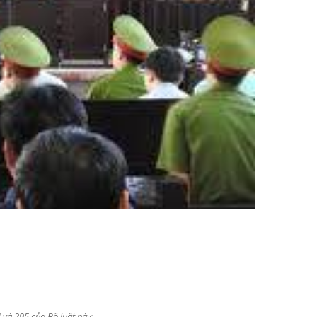
 và 295 của Bộ luật này;