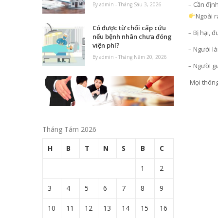
– Cần định 
By admin - Tháng Sáu 3, 2026
Ngoài r
Có được từ chối cấp cứu
– Bị hại, 
nếu bệnh nhân chưa đóng
viện phí?
– Người là
By admin - Tháng Năm 20, 2026
– Người gi
Mọi thông
Tháng Tám 2026
H
B
T
N
S
B
C
1
2
3
4
5
6
7
8
9
10
11
12
13
14
15
16