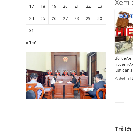
Xem c
17
18
19
20
21
22
23
24
25
26
27
28
29
30
31
« Th6
Bồi thường
ngoài hợp
luật dân 
T
Posted in
Trả lời