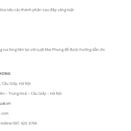
n tòa nếu các thành phần sau đây vắng mặt:
g vui lòng liên lạc với Luật Mai Phong để được hướng dẫn chi
PHONG
, Cầu Giấy, Hà Nội
n – Trung Hoà – Cầu Giấy – Hà Nội
uat.vn
l.com
– Hotline:097. 420. 6766