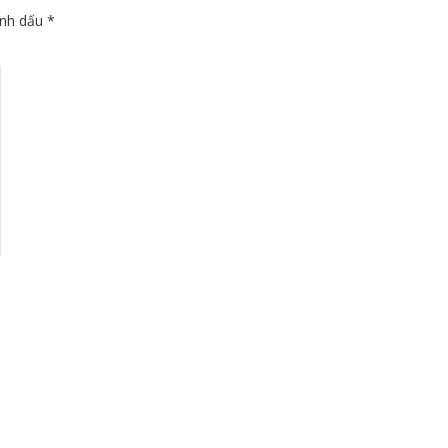
ánh dấu
*