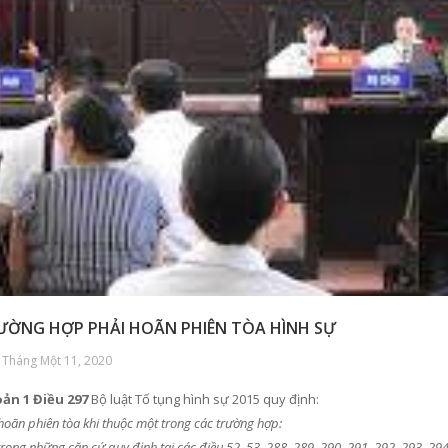
ƯỜNG HỢP PHẢI HOÃN PHIÊN TÒA HÌNH SỰ
 Tháng Một 11, 2020
ản 1 Điều 297
Bộ luật Tố tụng hình sự 2015 quy định:
 hoãn phiên tòa khi thuộc một trong các trường hợp:
trong những căn cứ quy định tại các điều 52, 53, 288, 289, 290, 291, 292, 293, 294