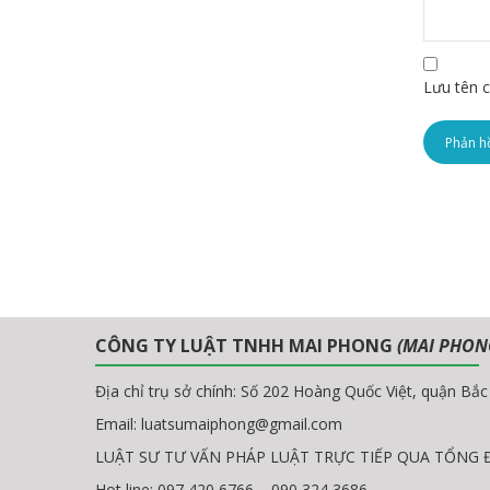
Lưu tên c
CÔNG TY LUẬT TNHH MAI PHONG
(MAI PHON
Địa chỉ trụ sở chính: Số 202 Hoàng Quốc Việt, quận Bắ
Email:
luatsumaiphong@gmail.com
LUẬT SƯ TƯ VẤN PHÁP LUẬT TRỰC TIẾP QUA TỔNG ĐÀI
Hot line: 097 420 6766 – 090 324 3686