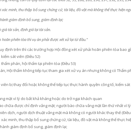
 xác minh, thu thập bổ sung chứng cứ, tài liệu, đồ vật mà không thể thực hiện nga
 hành giám định bổ sung, giám định lại;
 giá tài sản, định giá lại tài sản.
 hoãn phiên tòa thì vụ án phải được xét xử lại từ đầu.”
y định trên thì các trường hợp Hội đồng xét xử phải hoãn phiên tòa bao g
 kiểm sát viên (Điều 52)
 thẩm phán, hội thẩm tại phiên tòa (Điều 53)
án, Hội thẩm không tiếp tục tham gia xét xử vụ án nhưng không có Thẩm ph
 viên bị thay đổi hoặc không thể tiếp tục thực hành quyền công tố, kiểm sá
ắng mặt vì lý do bất khả kháng hoặc do trở ngại khách quan
ào chữa được chỉ định vắng mặt; người bào chữa vắng mặt lần thứ nhất vì lý
iên dịch, người dịch thuật vắng mặt mà không có người khác thay thế (Điều
 xác minh, thu thập bổ sung chứng cứ, tài liệu, đồ vật mà không thể thực hiệ
 hành giám định bổ sung, giám định lại;