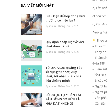
BÀI VIẾT MỚI NHẤT
b) Cần phải
c) Cần tiến
Điều kiện để hợp đồng hứa
thưởng có hiệu lực?
d) Cần định
By admin - Tháng Sáu 8, 2026
Trường hợp
Theo qu
Quy định pháp luật về việc
– Thay đổi
nhặt được tài sản
– Thay đổi
By admin - Tháng Sáu 4, 2026
– Thẩm ph
Điều 288)
Từ 05/7/2026, quảng cáo
– Kiểm sát
sử dụng từ nhất, duy
(Điều 289)
nhất, tốt nhất phải có tài
– Bị cáo v
liệu chứng minh
– Người b
By admin - Tháng Sáu 3, 2026
– Người ph
CÓ ĐƯỢC TỰ Ý BÁN TÀI
– Cần phải
SẢN ĐỒNG SỞ HỮU LÀ
– Cần tiến
NHÀ ĐẤT KHÔNG?