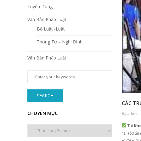
Tuyển Dụng
Văn Bản Pháp Luật
Bộ Luật -Luật
Thông Tư – Nghị Định
Văn Bản Pháp Luật
SEARCH
CÁC TR
CHUYÊN MỤC
By admin -
Tại
Kho
Chuyên
“1. Tòa án
mục
a) Có một 