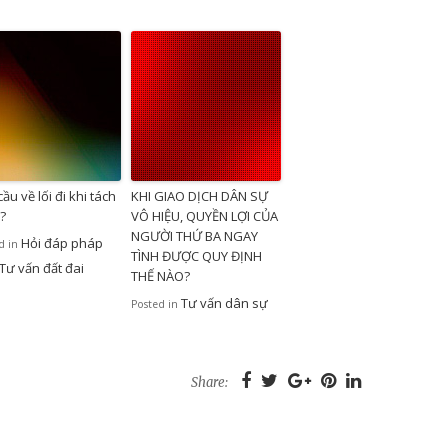
ầu về lối đi khi tách
KHI GIAO DỊCH DÂN SỰ
?
VÔ HIỆU, QUYỀN LỢI CỦA
NGƯỜI THỨ BA NGAY
Hỏi đáp pháp
d in
TÌNH ĐƯỢC QUY ĐỊNH
Tư vấn đất đai
THẾ NÀO?
Tư vấn dân sự
Posted in
Share: