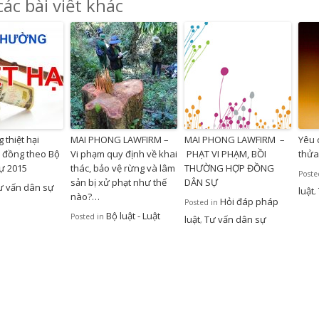
ác bài viết khác
 thiệt hại
MAI PHONG LAWFIRM –
MAI PHONG LAWFIRM –
Yêu c
 đồng theo Bộ
Vi phạm quy định về khai
PHẠT VI PHẠM, BỒI
thửa
sự 2015
thác, bảo vệ rừng và lâm
THƯỜNG HỢP ĐỒNG
Poste
sản bị xử phạt như thế
DÂN SỰ
ư vấn dân sự
luật
,
nào?…
Hỏi đáp pháp
Posted in
Bộ luật - Luật
Posted in
luật
Tư vấn dân sự
,