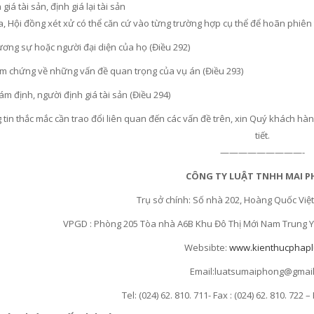
giá tài sản, định giá lại tài sản
a, Hội đồng xét xử có thể căn cứ vào từng trường hợp cụ thể để hoãn phiê
đương sự hoặc người đại diện của họ (Điều 292)
m chứng về những vấn đề quan trọng của vụ án (Điều 293)
ám định, người định giá tài sản (Điều 294)
 tin thắc mắc cần trao đổi liên quan đến các vấn đề trên, xin Quý khách hàn
tiết.
—————————-
CÔNG TY LUẬT TNHH MAI 
Trụ sở chính: Số nhà 202, Hoàng Quốc Việt
VPGD : Phòng 205 Tòa nhà A6B Khu Đô Thị Mới Nam Trung Yê
Websibte:
www.kienthucphapl
Email:luatsumaiphong@gmai
Tel: (024) 62. 810. 711- Fax : (024) 62. 810. 722 