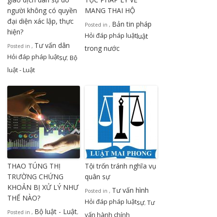
người không có quyền
MANG THAI HỘ
đại diện xác lập, thực
Bản tin pháp
Posted in
,
hiện?
Hỏi đáp pháp luật
luật
Tư vấn dân
Posted in
,
trong nước
Hỏi đáp pháp luật
sự
Bộ
,
luật - Luật
THAO TÚNG THỊ
Tội trốn tránh nghĩa vụ
TRƯỜNG CHỨNG
quân sự
KHOẢN BỊ XỬ LÝ NHƯ
Tư vấn hình
Posted in
,
THẾ NÀO?
Hỏi đáp pháp luật
sự
Tư
,
Bộ luật - Luật
Posted in
,
,
vấn hành chính