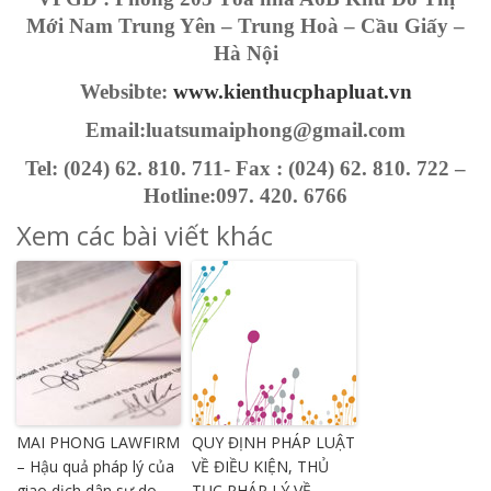
Mới Nam Trung Yên – Trung Hoà – Cầu Giấy –
Hà Nội
Websibte:
www.kienthucphapluat.vn
Email:luatsumaiphong@gmail.com
Tel: (024) 62. 810. 711- Fax : (024) 62. 810. 722 –
Hotline:097. 420. 6766
Xem các bài viết khác
MAI PHONG LAWFIRM
QUY ĐỊNH PHÁP LUẬT
– Hậu quả pháp lý của
VỀ ĐIỀU KIỆN, THỦ
giao dịch dân sự do
TỤC PHÁP LÝ VỀ