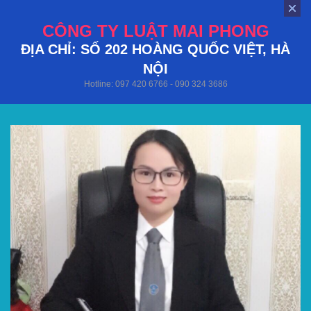
CÔNG TY LUẬT MAI PHONG
ĐỊA CHỈ: SỐ 202 HOÀNG QUỐC VIỆT, HÀ
NỘI
Hotline: 097 420 6766 - 090 324 3686