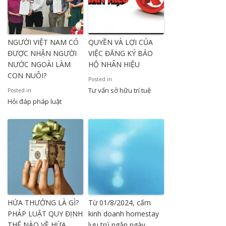
NGƯỜI VIỆT NAM CÓ
QUYỀN VÀ LỢI CỦA
ĐƯỢC NHẬN NGƯỜI
VIỆC ĐĂNG KÝ BẢO
NƯỚC NGOÀI LÀM
HỘ NHÃN HIỆU
CON NUÔI?
Posted in
Tư vấn sở hữu trí tuệ
Posted in
Hỏi đáp pháp luật
HỨA THƯỞNG LÀ GÌ?
Từ 01/8/2024, cấm
PHÁP LUẬT QUY ĐỊNH
kinh doanh homestay
THẾ NÀO VỀ HỨA
lưu trú ngắn ngày