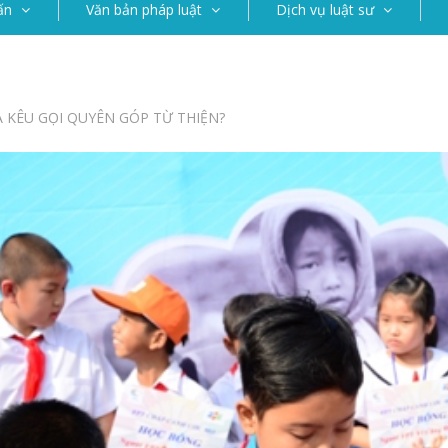
ấn
Văn bản pháp luật
Dịch vụ luật sư
 KÊU GỌI QUYÊN GÓP TỪ THIỆN?