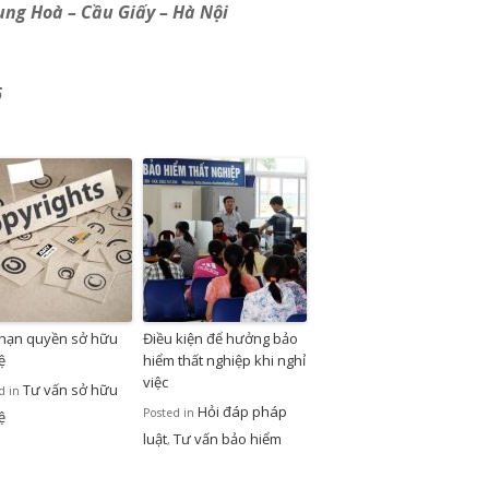
ng Hoà – Cầu Giấy – Hà Nội
6
 hạn quyền sở hữu
Điều kiện để hưởng bảo
uệ
hiểm thất nghiệp khi nghỉ
việc
Tư vấn sở hữu
d in
Hỏi đáp pháp
Posted in
uệ
luật
Tư vấn bảo hiểm
,