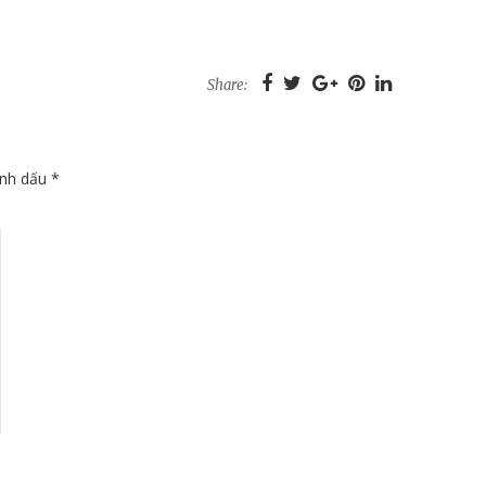
Share:
ánh dấu
*