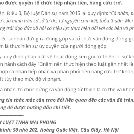
o được quyền tổ chức tiếp nhận tiền, hàng cứu trợ.
n, Điều 3, Bộ luật Dân sự năm 2015 lại quy định:
“Cá nhân, p
ự của mình trên cơ sở tự do, tự nguyện cam kết, thỏa thuận. Mọ
ông trái đạo đức xã hội có hiệu lực thực hiện đối với các bên và p
việc cá nhân đứng ra đóng góp và tổ chức vận động đóng góp 
m là thực hiện sự ủy quyền của người đóng góp.
y, quy đinh pháp luật về hoạt động kêu gọi từ thiện có sự
n hành cách đây 13năm nên thực hiện theo luật gần nhất là
hợp cá nhân tiếp nhận và phân phối tiền hàng cứu trợ không
ật tùy theo mức độ vi phạm.
á nhân, tổ chức đứng ra vận động từ thiện là có thể và không
ng tin thắc mắc cần trao đổi liên quan đến các vấn đề trên,
ng để được hướng dẫn chi tiết.
—————-
Y LUẬT TNHH MAI PHONG
chính: Số nhà 202, Hoàng Quốc Việt, Cầu Giấy, Hà Nội