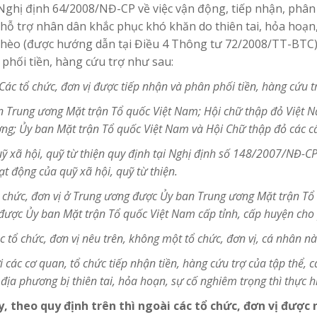
 Nghị định 64/2008/NĐ-CP về việc vận động, tiếp nhận, phâ
hỗ trợ nhân dân khắc phục khó khăn do thiên tai, hỏa hoạn
hèo (được hướng dẫn tại Điều 4 Thông tư 72/2008/TT-BTC)
 phối tiền, hàng cứu trợ
như sau:
 Các tổ chức, đơn vị được tiếp nhận và phân phối tiền, hàng cứu t
n Trung ương Mặt trận Tổ quốc Việt Nam; Hội chữ thập đỏ Việt N
ng; Ủy ban Mặt trận Tổ quốc Việt Nam và Hội Chữ thập đỏ các c
uỹ xã hội, quỹ từ thiện quy định tại Nghị định số 148/2007/NĐ-
ạt động của quỹ xã hội, quỹ từ thiện.
ổ chức, đơn vị ở Trung ương được Ủy ban Trung ương Mặt trận Tổ 
ược Ủy ban Mặt trận Tổ quốc Việt Nam cấp tỉnh, cấp huyện cho
c tổ chức, đơn vị nêu trên, không một tổ chức, đơn vị, cá nhân n
ới các cơ quan, tổ chức tiếp nhận tiền, hàng cứu trợ của tập thể
 địa phương bị thiên tai, hỏa hoạn, sự cố nghiêm trọng thì thực h
, theo quy định trên thì ngoài các tổ chức, đơn vị được 