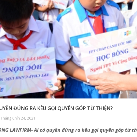
QUYỀN ĐỨNG RA KÊU GỌI QUYÊN GÓP TỪ THIỆN?
 Tháng Chín 24, 2021
NG LAWFIRM- Ai có quyền đứng ra kêu gọi quyên góp từ th