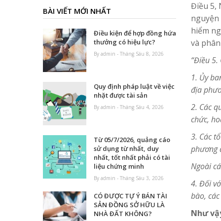
Điều 5,
BÀI VIẾT MỚI NHẤT
nguyện 
hiểm ng
Điều kiện để hợp đồng hứa
và phân
thưởng có hiệu lực?
By admin - Tháng Sáu 8, 2026
“Điều 5.
1. Ủy ba
Quy định pháp luật về việc
địa phươ
nhặt được tài sản
2. Các q
By admin - Tháng Sáu 4, 2026
chức, ho
3. Các t
Từ 05/7/2026, quảng cáo
phương đ
sử dụng từ nhất, duy
nhất, tốt nhất phải có tài
Ngoài cá
liệu chứng minh
By admin - Tháng Sáu 3, 2026
4. Đối v
bào, các
CÓ ĐƯỢC TỰ Ý BÁN TÀI
SẢN ĐỒNG SỞ HỮU LÀ
Như vậy
NHÀ ĐẤT KHÔNG?