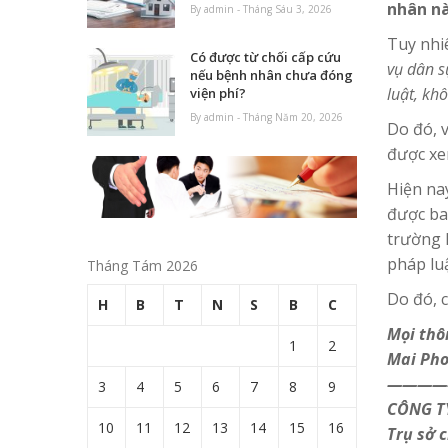
nhân nà
By admin - Tháng Sáu 3, 2026
Tuy nhiê
Có được từ chối cấp cứu
vụ dân s
nếu bệnh nhân chưa đóng
luật, kh
viện phí?
By admin - Tháng Năm 20, 2026
Do đó, 
được xe
Hiện na
được ba
trường 
pháp lu
Tháng Tám 2026
Do đó, c
H
B
T
N
S
B
C
Mọi thô
1
2
Mai Pho
————
3
4
5
6
7
8
9
CÔNG T
10
11
12
13
14
15
16
Trụ sở 