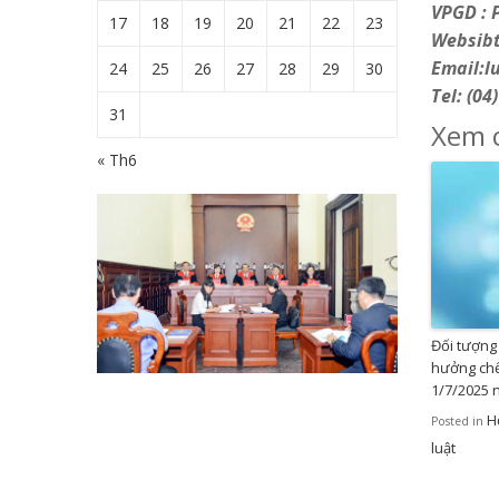
VPGD : 
17
18
19
20
21
22
23
Websib
Email:
24
25
26
27
28
29
30
Tel: (04
31
Xem c
« Th6
Đối tượng 
hưởng chế
1/7/2025 
H
Posted in
luật