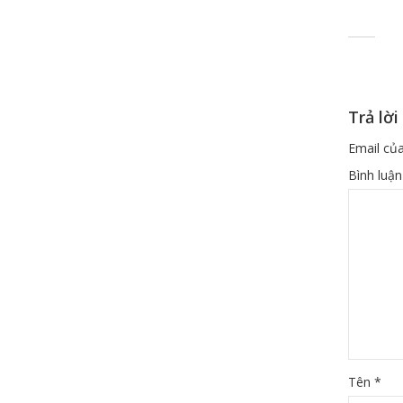
Trả lời
Email của
Bình luậ
Tên
*