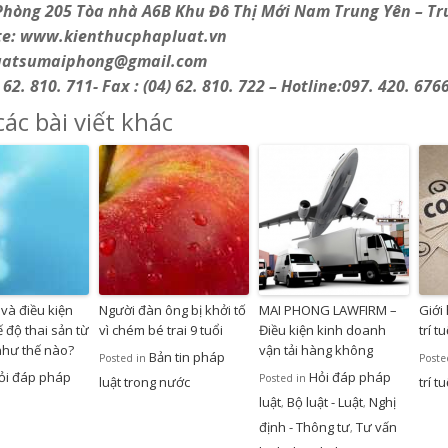
Phòng 205 Tòa nhà A6B Khu Đô Thị Mới Nam Trung Yên – Tru
te: www.kienthucphapluat.vn
luatsumaiphong@gmail.com
) 62. 810. 711- Fax : (04) 62. 810. 722 – Hotline:097. 420. 676
ác bài viết khác
và điều kiện
Người đàn ông bị khởi tố
MAI PHONG LAWFIRM –
Giới
 độ thai sản từ
vì chém bé trai 9 tuổi
Điều kiện kinh doanh
trí t
như thế nào?
vận tải hàng không
Bản tin pháp
Posted in
Poste
ỏi đáp pháp
Hỏi đáp pháp
Posted in
luật trong nước
trí t
luật
Bộ luật - Luật
Nghị
,
,
định - Thông tư
Tư vấn
,