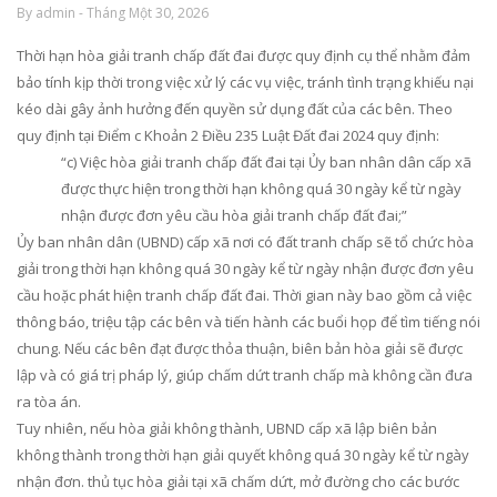
By admin - Tháng Một 30, 2026
Thời hạn hòa giải tranh chấp đất đai được quy định cụ thể nhằm đảm
bảo tính kịp thời trong việc xử lý các vụ việc, tránh tình trạng khiếu nại
kéo dài gây ảnh hưởng đến quyền sử dụng đất của các bên. Theo
quy định tại Điểm c Khoản 2 Điều 235 Luật Đất đai 2024 quy định:
“c) Việc hòa giải tranh chấp đất đai tại Ủy ban nhân dân cấp xã
được thực hiện trong thời hạn không quá 30 ngày kể từ ngày
nhận được đơn yêu cầu hòa giải tranh chấp đất đai;”
Ủy ban nhân dân (UBND) cấp xã nơi có đất tranh chấp sẽ tổ chức hòa
giải trong thời hạn không quá 30 ngày kể từ ngày nhận được đơn yêu
cầu hoặc phát hiện tranh chấp đất đai. Thời gian này bao gồm cả việc
thông báo, triệu tập các bên và tiến hành các buổi họp để tìm tiếng nói
chung. Nếu các bên đạt được thỏa thuận, biên bản hòa giải sẽ được
lập và có giá trị pháp lý, giúp chấm dứt tranh chấp mà không cần đưa
ra tòa án.
Tuy nhiên, nếu hòa giải không thành, UBND cấp xã lập biên bản
không thành trong thời hạn giải quyết không quá 30 ngày kể từ ngày
nhận đơn. thủ tục hòa giải tại xã chấm dứt, mở đường cho các bước