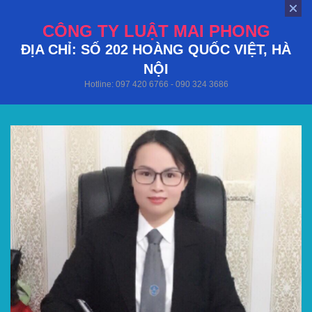
CÔNG TY LUẬT MAI PHONG
ĐỊA CHỈ: SỐ 202 HOÀNG QUỐC VIỆT, HÀ
NỘI
Hotline: 097 420 6766 - 090 324 3686