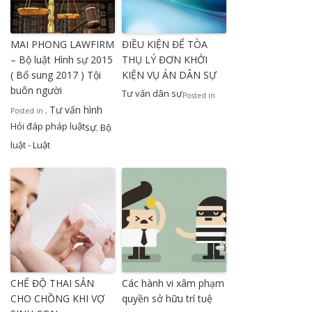
MAI PHONG LAWFIRM
ĐIỀU KIỆN ĐỂ TÒA
– Bộ luật Hình sự 2015
THỤ LÝ ĐƠN KHỞI
( Bổ sung 2017 ) Tội
KIỆN VỤ ÁN DÂN SỰ
buôn người
Tư vấn dân sự
Posted in
Tư vấn hình
Posted in
,
Hỏi đáp pháp luật
sự
Bộ
,
luật - Luật
CHẾ ĐỘ THAI SẢN
Các hành vi xâm phạm
CHO CHỒNG KHI VỢ
quyền sở hữu trí tuệ