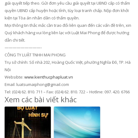
giải quyết tiếp theo. Gửi đơn yêu cầu giải quyết tại UBND cấp có thẩm
quyền UBND cấp huyện hoặc tỉnh, tùy loại tranh chấp. Nộp đơn khởi
kiện tại Tòa án nhân dân có thẩm quyền.
Mọi thông tin thắc mắc cần trao đổi liên quan đến các vấn đề trên, xin
Quý khách hàng vui lòng liên lạc với Luật Mai Phong để được hướng
dẫn chi tiết.
—————————-
CÔNG TY LUẬT TNHH MAI PHONG
Trụ sở chính: Số nhà 202, Hoàng Quốc Việt, phường Nghĩa Đô, TP. Hà
Nội
Websibte:
www.kienthucphapluat.vn
Email: luatsumaiphong@gmail.com
Tel: (024) 62. 810. 711 – Fax: (024) 62. 810. 722 – Hotline: 097. 420. 6766
Xem các bài viết khác