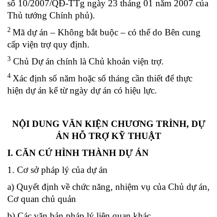
số
10/2007/QĐ-TTg
ngày 23 tháng 01 năm 2007 của
Thủ tướng Chính phủ).
2
Mã dự án – Không bắt buộc – có thể do Bên cung
cấp viện trợ quy định.
3
Chủ Dự án chính là Chủ khoản viện trợ.
4
Xác định số năm hoặc số tháng cần thiết để thực
hiện dự án kể từ ngày dự án có hiệu lực.
NỘI DUNG VĂN KIỆN CHƯƠNG TRÌNH, DỰ
ÁN HỖ TRỢ KỸ THUẬT
I. CĂN CỨ HÌNH THÀNH DỰ ÁN
1. Cơ sở pháp lý của dự án
a) Quyết định về chức năng, nhiệm vụ của Chủ dự án,
Cơ quan chủ quản
b) Các văn bản pháp lý liên quan khác.