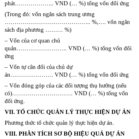
phát……………….. VND (… %) tổng vốn đối ứng
(Trong đó: vốn ngân sách trung ương
…………………………………….. %,…. vốn ngân
sách địa phương ……… %)
– Vốn của cơ quan chủ
quản…………………….. VND (… %) tổng vốn đối
ứng
– Vốn tự cân đối của chủ dự
án…………………. VND (… %) tổng vốn đối ứng
– Vốn đóng góp của các đối tượng thụ hưởng (nếu
có)…………………………. VND (… %) tổng vốn
đối ứng.
VII. TỔ CHỨC QUẢN LÝ THỰC HIỆN DỰ ÁN
Phương thức tổ chức quản lý thực hiện dự án.
VIII. PHÂN TÍCH SƠ BỘ HIỆU QUẢ DỰ ÁN