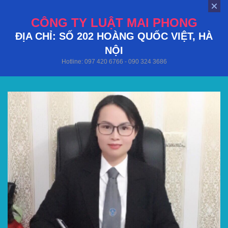
CÔNG TY LUẬT MAI PHONG
ĐỊA CHỈ: SỐ 202 HOÀNG QUỐC VIỆT, HÀ
NỘI
Hotline: 097 420 6766 - 090 324 3686