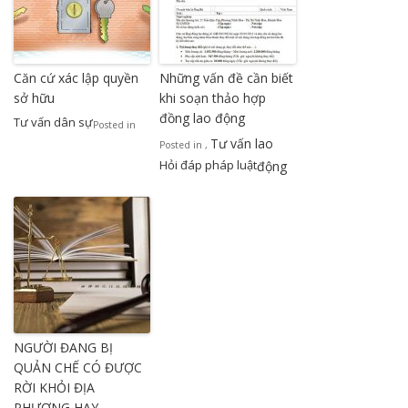
Căn cứ xác lập quyền
Những vấn đề cần biết
sở hữu
khi soạn thảo hợp
đồng lao động
Tư vấn dân sự
Posted in
Tư vấn lao
Posted in
,
Hỏi đáp pháp luật
động
NGƯỜI ĐANG BỊ
QUẢN CHẾ CÓ ĐƯỢC
RỜI KHỎI ĐỊA
PHƯƠNG HAY