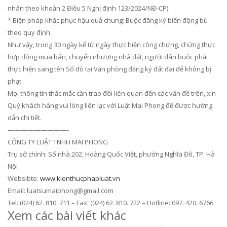
nhân theo khoản 2 Điều 5 Nghị định 123/2024/NĐ-CP).
* Biện pháp khắc phục hậu quả chung: Buộc đăng ký biến động bù
theo quy định.
Như vậy, trong 30 ngày kể từ ngày thực hiện công chứng, chứng thực
hợp đồng mua bán, chuyển nhượng nhà đất, người dân buộc phải
thực hiện sang tên Sổ đỏ tại Văn phòng đăng ký đất đai để không bị
phạt.
Mọi thông tin thắc mắc cần trao đổi liên quan đến các vấn đề trên, xin
Quý khách hàng vui lòng liên lạc với Luật Mai Phong để được hướng
dẫn chi tiết.
—————————-
CÔNG TY LUẬT TNHH MAI PHONG
Trụ sở chính: Số nhà 202, Hoàng Quốc Việt, phường Nghĩa Đô, TP. Hà
Nội
Websibte:
www.kienthucphapluat.vn
Email: luatsumaiphong@gmail.com
Tel: (024) 62. 810. 711 – Fax: (024) 62. 810. 722 – Hotline: 097. 420. 6766
Xem các bài viết khác