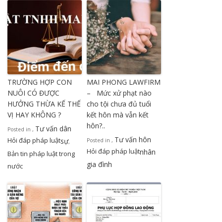
TRƯỜNG HỢP CON
MAI PHONG LAWFIRM
NUÔI CÓ ĐƯỢC
– Mức xử phạt nào
HƯỞNG THỪA KẾ THẾ
cho tội chưa đủ tuổi
VỊ HAY KHÔNG ?
kết hôn mà vẫn kết
hôn?..
Tư vấn dân
Posted in
,
Tư vấn hôn
Hỏi đáp pháp luật
sự
Posted in
,
,
Hỏi đáp pháp luật
nhân
Bản tin pháp luật trong
gia đình
nước