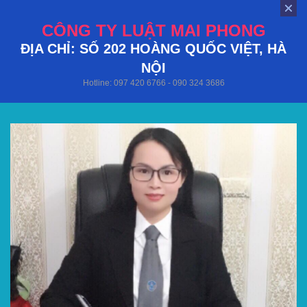
CÔNG TY LUẬT MAI PHONG
ĐỊA CHỈ: SỐ 202 HOÀNG QUỐC VIỆT, HÀ
NỘI
Hotline: 097 420 6766 - 090 324 3686