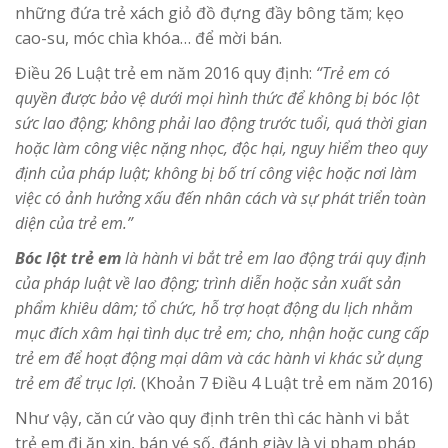
những đứa trẻ xách giỏ đồ đựng đầy bông tăm; kẹo
cao-su, móc chìa khóa… để mời bán.
Điều 26 Luật trẻ em năm 2016 quy định:
“Trẻ em có
quyền được bảo vệ dưới mọi hình thức để không bị bóc lột
sức lao động; không phải lao động trước tuổi, quá thời gian
hoặc làm công việc nặng nhọc, độc hại, nguy hiểm theo quy
định của pháp luật; không bị bố trí công việc hoặc nơi làm
việc có ảnh hưởng xấu đến nhân cách và sự phát triển toàn
diện của trẻ em.”
Bóc lột trẻ em
là hành vi bắt trẻ em lao động trái quy định
của pháp luật về lao động; trình diễn hoặc sản xuất sản
phẩm khiêu dâm; tổ chức, hỗ trợ hoạt động du lịch nhằm
mục đích xâm hại tình dục trẻ em; cho, nhận hoặc cung cấp
trẻ em để hoạt động mại dâm và các hành vi khác sử dụng
trẻ em để trục lợi.
(Khoản 7 Điều 4 Luật trẻ em năm 2016)
Như vậy, căn cứ vào quy định trên thì các hành vi bắt
trẻ em đi ăn xin, bán vé số, đánh giày là vi phạm pháp