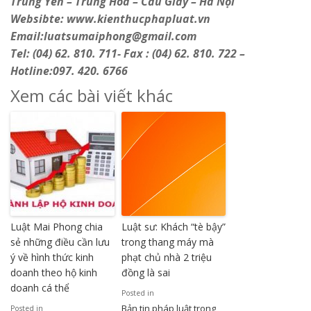
Trung Yên – Trung Hoà – Cầu Giấy – Hà Nội
Websibte: www.kienthucphapluat.vn
Email:luatsumaiphong@gmail.com
Tel: (04) 62. 810. 711- Fax : (04) 62. 810. 722 –
Hotline:097. 420. 6766
Xem các bài viết khác
Luật Mai Phong chia
Luật sư: Khách “tè bậy”
sẻ những điều cần lưu
trong thang máy mà
ý về hình thức kinh
phạt chủ nhà 2 triệu
doanh theo hộ kinh
đồng là sai
doanh cá thể
Posted in
Bản tin pháp luật trong
Posted in