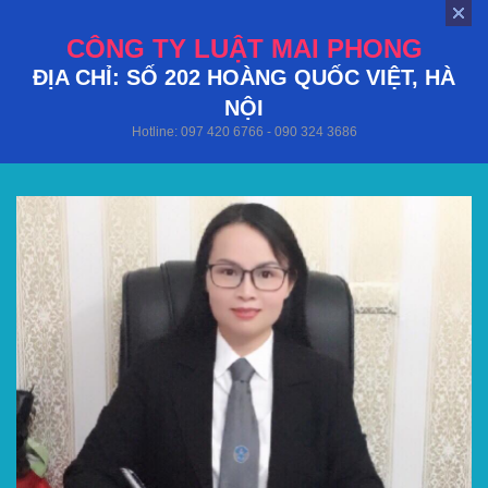
CÔNG TY LUẬT MAI PHONG
ĐỊA CHỈ: SỐ 202 HOÀNG QUỐC VIỆT, HÀ
NỘI
Hotline: 097 420 6766 - 090 324 3686