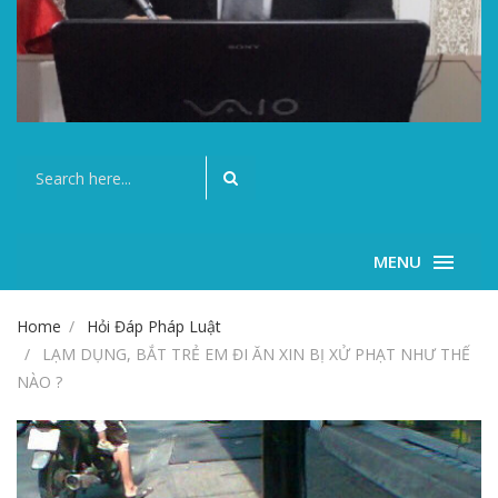
MENU
Home
Hỏi Đáp Pháp Luật
LẠM DỤNG, BẮT TRẺ EM ĐI ĂN XIN BỊ XỬ PHẠT NHƯ THẾ
NÀO ?