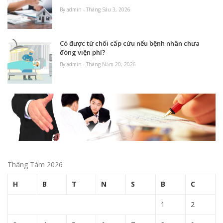
By admin - Tháng Sáu 3, 2026
Có được từ chối cấp cứu nếu bệnh nhân chưa
đóng viện phí?
By admin - Tháng Năm 20, 2026
Tháng Tám 2026
H
B
T
N
S
B
C
1
2