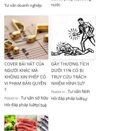
nước
Tư vấn doanh nghiệp
COVER BÀI HÁT CỦA
GÂY THƯƠNG TÍCH
NGƯỜI KHÁC MÀ
DƯỚI 11% CÓ BỊ
KHÔNG XIN PHÉP CÓ
TRUY CỨU TRÁCH
VI PHẠM BẢN QUYỀN
NHIỆM HÌNH SỰ?
?
Tư vấn hình
Posted in
,
Tư vấn sở hữu
Hỏi đáp pháp luật
sự
Posted in
,
Hỏi đáp pháp luật
trí tuệ