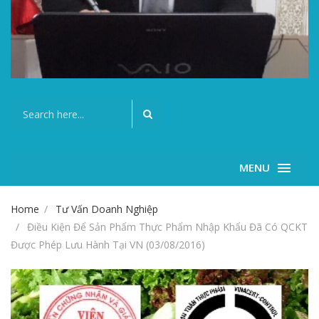
MENU
Home
Tư Vấn Doanh Nghiệp
Điều Kiện Để Sản Phẩm Thực Phẩm Nhập Khẩu Đã Có QCKT
Được Phép Lưu Hành Tại VN (03/08/2016)