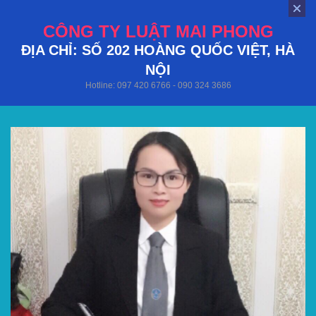
CÔNG TY LUẬT MAI PHONG
ĐỊA CHỈ: SỐ 202 HOÀNG QUỐC VIỆT, HÀ
NỘI
Hotline: 097 420 6766 - 090 324 3686