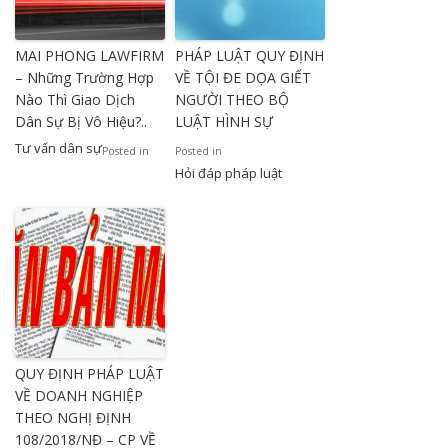
MAI PHONG LAWFIRM
PHÁP LUẬT QUY ĐỊNH
– Những Trường Hợp
VỀ TỘI ĐE DỌA GIẾT
Nào Thì Giao Dịch
NGƯỜI THEO BỘ
Dân Sự Bị Vô Hiệu?..
LUẬT HÌNH SỰ
Tư vấn dân sự
Posted in
Posted in
Hỏi đáp pháp luật
QUY ĐỊNH PHÁP LUẬT
VỀ DOANH NGHIỆP
THEO NGHỊ ĐỊNH
108/2018/NĐ – CP VỀ