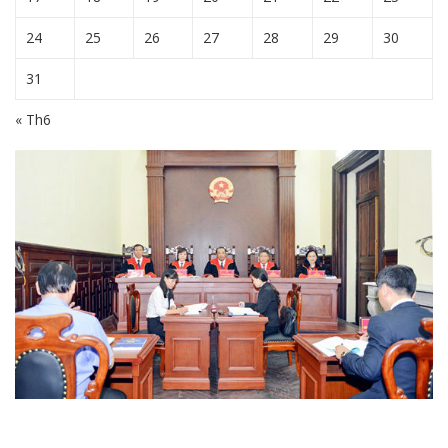
24
25
26
27
28
29
30
31
« Th6