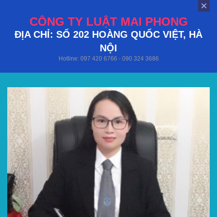
CÔNG TY LUẬT MAI PHONG
ĐỊA CHỈ: SỐ 202 HOÀNG QUỐC VIỆT, HÀ
NỘI
Hotline: 097 420 6766 - 090 324 3686