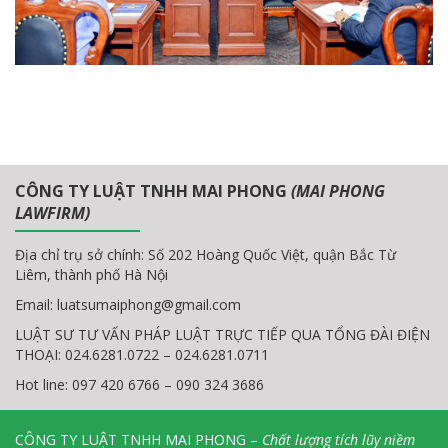
CÔNG TY LUẬT TNHH MAI PHONG
(MAI PHONG
LAWFIRM)
Địa chỉ trụ sở chính: Số 202 Hoàng Quốc Việt, quận Bắc Từ
Liêm, thành phố Hà Nội
Email:
luatsumaiphong@gmail.com
LUẬT SƯ TƯ VẤN PHÁP LUẬT TRỰC TIẾP QUA TỔNG ĐÀI ĐIỆN
THOẠI: 024.6281.0722 – 024.6281.0711
Hot line: 097 420 6766 – 090 324 3686
CÔNG TY LUẬT TNHH MAI PHONG –
Chất lượng tích lũy niềm