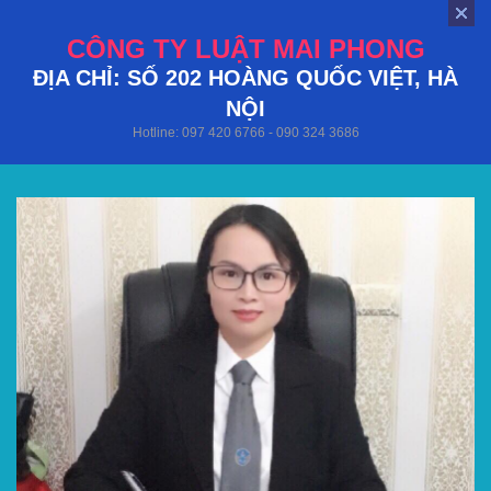
CÔNG TY LUẬT MAI PHONG
ĐỊA CHỈ: SỐ 202 HOÀNG QUỐC VIỆT, HÀ
NỘI
Hotline: 097 420 6766 - 090 324 3686