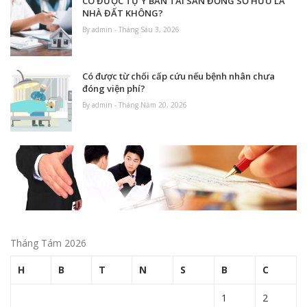
CÓ ĐƯỢC TỰ Ý BÁN TÀI SẢN ĐỒNG SỞ HỮU LÀ
NHÀ ĐẤT KHÔNG?
By admin - Tháng Sáu 3, 2026
Có được từ chối cấp cứu nếu bệnh nhân chưa
đóng viện phí?
By admin - Tháng Năm 20, 2026
Tháng Tám 2026
H
B
T
N
S
B
C
1
2