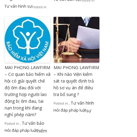
Posted in
Tư vấn hình sự
Posted in
MAI PHONG LAWFIRM
MAI PHONG LAWFIRM
– Cơ quan bảo hiểm xã
– Khi nào Viện kiểm
hội có giải quyết chế
sát ra quyết định trả
độ ốm đau đối với
hồ sơ vụ án để điều
trường hợp người lao
tra bổ sung ?
động bị ốm đau, tai
Tư vấn hình
Posted in
,
nạn trong khi đang
Hỏi đáp pháp luật
sự
nghỉ phép năm?
Tư vấn bảo
Posted in
,
Hỏi đáp pháp luật
hiểm