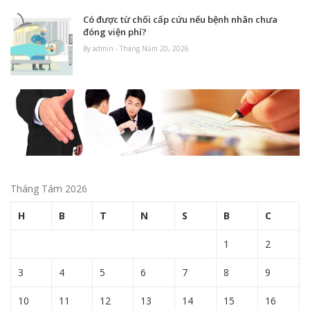
Có được từ chối cấp cứu nếu bệnh nhân chưa
đóng viện phí?
By admin - Tháng Năm 20, 2026
Tháng Tám 2026
H
B
T
N
S
B
C
1
2
3
4
5
6
7
8
9
10
11
12
13
14
15
16