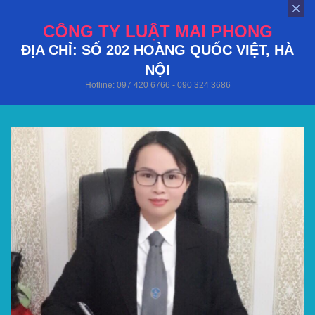
CÔNG TY LUẬT MAI PHONG
ĐỊA CHỈ: SỐ 202 HOÀNG QUỐC VIỆT, HÀ
NỘI
Hotline: 097 420 6766 - 090 324 3686