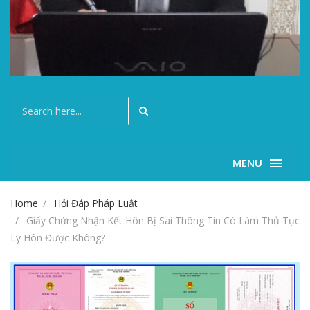
MENU
Home
Hỏi Đáp Pháp Luật
Giấy Chứng Nhận Kết Hôn Bị Sai Thông Tin Có Làm Thủ Tục
Ly Hôn Được Không?