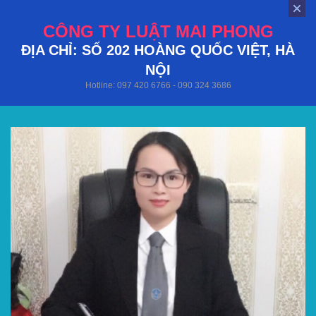
CÔNG TY LUẬT MAI PHONG
ĐỊA CHỈ: SỐ 202 HOÀNG QUỐC VIỆT, HÀ
NỘI
Hotline: 097 420 6766 - 090 324 3686