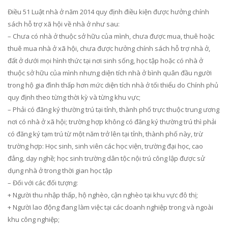
Điều 51 Luật nhà ở năm 2014 quy định điều kiện được hưởng chính
sách hỗ trợ xã hội về nhà ở như sau:
– Chưa có nhà ở thuộc sở hữu của mình, chưa được mua, thuê hoặc
thuê mua nhà ở xã hội, chưa được hưởng chính sách hỗ trợ nhà ở,
đất ở dưới mọi hình thức tại nơi sinh sống, học tập hoặc có nhà ở
thuộc sở hữu của mình nhưng diện tích nhà ở bình quân đầu người
trong hộ gia đình thấp hơn mức diện tích nhà ở tối thiểu do Chính phủ
quy định theo từng thời kỳ và từng khu vực;
– Phải có đăng ký thường trú tại tỉnh, thành phố trực thuộc trung ương
nơi có nhà ở xã hội; trường hợp không có đăng ký thường trú thì phải
có đăng ký tạm trú từ một năm trở lên tại tỉnh, thành phố này, trừ
trường hợp: Học sinh, sinh viên các học viện, trường đại học, cao
đẳng, dạy nghề; học sinh trường dân tộc nội trú công lập được sử
dụng nhà ở trong thời gian học tập
– Đối với các đối tượng:
+ Người thu nhập thấp, hộ nghèo, cận nghèo tại khu vực đô thị;
+ Người lao động đang làm việc tại các doanh nghiệp trong và ngoài
khu công nghiệp;