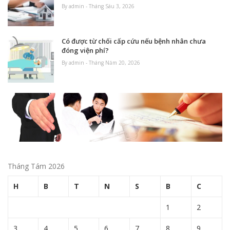
By admin - Tháng Sáu 3, 2026
Có được từ chối cấp cứu nếu bệnh nhân chưa
đóng viện phí?
By admin - Tháng Năm 20, 2026
Tháng Tám 2026
H
B
T
N
S
B
C
1
2
3
4
5
6
7
8
9