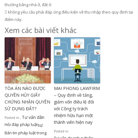
thường bằng nhà ở, đất ở.
 không yêu cầu phải đáp ứng điều kiện về thu nhập theo quy định tại
điểm này.
Xem các bài viết khác
TÒA ÁN NÀO ĐƯỢC
MAI PHONG LAWFIRM
QUYỀN HỦY GIẤY
– Quy định về tăng,
CHỨNG NHẬN QUYỀN
giảm vốn điều lệ đối
SỬ DỤNG ĐẤT?
với Công ty trách
nhiệm hữu hạn một
Tư vấn dân
Posted in
,
thành viên hiện nay
Hỏi đáp pháp luật
sự
,
Posted in
Bản tin pháp luật trong