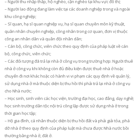
– Người thu nhập thấp, hộ nghèo, cận nghèo tại khu vực đô thị;
– Người lao động đang làm việc tại các doanh nghiệp trong và ngoài
khu công nghiệp;
– Sĩ quan, hạ sĩ quan nghiệp vụ, hạ sĩ quan chuyên môn kỹ thuật,
quân nhân chuyên nghiệp, công nhân trong cơ quan, đơn vị thuộc
công an nhân dân và quân đội nhân dân;
– Cán bộ, công chức, viên chức theo quy định của pháp luật về cán
bộ, công chức, viên chức;
– Các đối tượng đã trả lại nhà ở công vụ trong trường hợp: Người thuê
nhà ở công vụ khi không còn đủ điều kiện được thuê nhà ở hoặc
chuyển đi nơi khác hoặc có hành vi vi phạm các quy định về quản lý,
sử dụng nhà ở mà thuộc diện bị thu hồi thì phải trả lại nhà ở công vụ
cho Nhà nước;
– Học sinh, sinh viên các học viện, trường đại học, cao đẳng, dạy nghề;
học sinh trường dân tộc nội trú công lập được sử dụng nhà ở trong
thời gian học tập;
– Hộ gia đình, cá nhân thuộc diện bị thu hồi đất và phải giải tỏa, phá
dỡ nhà ở theo quy định của pháp luật mà chưa được Nhà nước bồi
thường bằng nhà ở, đất ở.