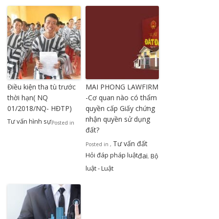
Điều kiện tha tù trước
MAI PHONG LAWFIRM
thời hạn( NQ
-Cơ quan nào có thẩm
01/2018/NQ- HĐTP)
quyền cấp Giấy chứng
nhận quyền sử dụng
Tư vấn hình sự
Posted in
đất?
Tư vấn đất
Posted in
,
Hỏi đáp pháp luật
đai
Bộ
,
luật - Luật