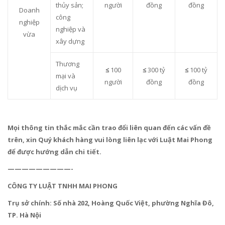
thủy sản;
người
đồng
đồng
Doanh
công
nghiệp
nghiệp và
vừa
xây dựng
Thương
≤
100
≤
300 tỷ
≤
100 tỷ
mại và
người
đồng
đồng
dịch vụ
Mọi thông tin thắc mắc cần trao đổi liên quan đến các vấn đề
trên, xin Quý khách hàng vui lòng liên lạc với Luật Mai Phong
để được hướng dẫn chi tiết.
—————————-
CÔNG TY LUẬT TNHH MAI PHONG
Trụ sở chính: Số nhà 202, Hoàng Quốc Việt, phường Nghĩa Đô,
TP. Hà Nội