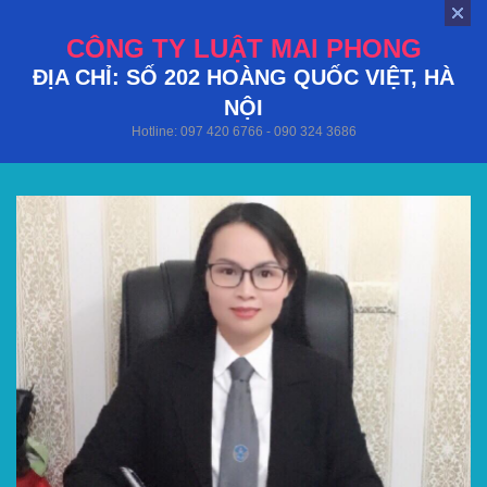
CÔNG TY LUẬT MAI PHONG
ĐỊA CHỈ: SỐ 202 HOÀNG QUỐC VIỆT, HÀ
NỘI
Hotline: 097 420 6766 - 090 324 3686