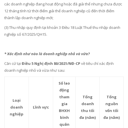
các doanh nghiệp đang hoạt động hoặc đã giải thể nhưng chưa được
12 tháng tính từ thời điểm giải thể doanh nghiệp cũ đến thời điểm
thành lập doanh nghiệp mới;
(3) Thu nhập quy định tại khoản 3 Điều 18 Luật Thuế thu nhập doanh
nghiệp số 67/2025/QH15.
* Xác định như nào là doanh nghiệp nhỏ và vừa?
Căn cứ tại
Điều 5 Nghị định 80/2021/NĐ-CP
về tiêu chí xác định
doanh nghiệp nhỏ và vừa như sau:
Số lao
động
tham
Tổng
Tổng
Loại
gia
doanh
nguồn
doanh
Lĩnh vực
BHXH
thu tối
vốn tối
nghiệp
bình
đa (năm)
đa (năm)
quân