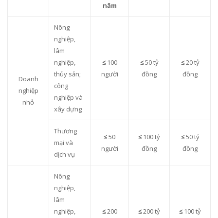
năm
Nông
nghiệp,
lâm
nghiệp,
≤
100
≤
50 tỷ
≤
20 tỷ
thủy sản;
người
đồng
đồng
Doanh
công
nghiệp
nghiệp và
nhỏ
xây dựng
Thương
≤
50
≤
100 tỷ
≤
50 tỷ
mại và
người
đồng
đồng
dịch vụ
Nông
nghiệp,
lâm
nghiệp,
≤
200
≤
200 tỷ
≤
100 tỷ