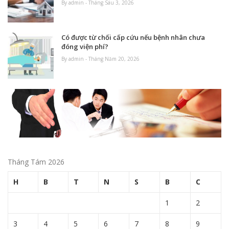
By admin - Tháng Sáu 3, 2026
Có được từ chối cấp cứu nếu bệnh nhân chưa
đóng viện phí?
By admin - Tháng Năm 20, 2026
Tháng Tám 2026
H
B
T
N
S
B
C
1
2
3
4
5
6
7
8
9