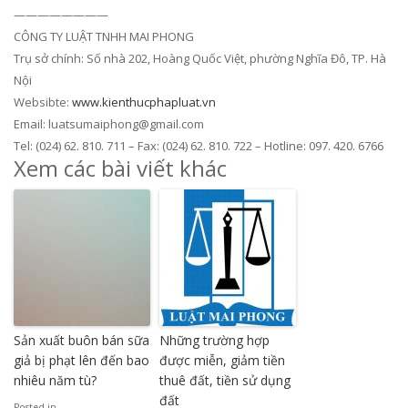
————————
CÔNG TY LUẬT TNHH MAI PHONG
Trụ sở chính: Số nhà 202, Hoàng Quốc Việt, phường Nghĩa Đô, TP. Hà
Nội
Websibte:
www.kienthucphapluat.vn
Email: luatsumaiphong@gmail.com
Tel: (024) 62. 810. 711 – Fax: (024) 62. 810. 722 – Hotline: 097. 420. 6766
Xem các bài viết khác
Sản xuất buôn bán sữa
Những trường hợp
giả bị phạt lên đến bao
được miễn, giảm tiền
nhiêu năm tù?
thuê đất, tiền sử dụng
đất
Posted in