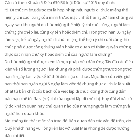
Căn cứ theo Khoản 5 Điều 630 Bộ luật Dân sự 2015 quy định:
“5. Di chúc miệng được coi là hợp pháp nếu người di chúc miệng thể
hiện ý chí cuối cùng của mình trước mặt ít nhất hai người làm chứng và
ngay sau khi người di chúc miệng thể hiện ý chí cuối cùng, người làm
chứng ghi chép lại, cùng ký tên hoặc điểm chỉ. Trong thời hạn 05 ngày
làm việc, kể từ ngày người di chúc miệng thể hiện ý chí cuối cùng thì di
chúc phải được công chứng viên hoặc cơ quan có thẩm quyền chứng
thực xác nhận chữ ký hoặc điểm chỉ của người làm chứng.”
Di chúc miệng chỉ được xem là hợp pháp nếu đáp ứng đầy đủ các điều
kiện về số lượng người làm chứng và phải được chứng thực trong thời
hạn 5 ngày làm việc kể từ thời điểm lập di chúc. Mục đích của việc giới
hạn thời hạn ngắn ngủi 5 ngày làm việc để chứng thực di chúc là xuất
phát từ bản chất cấp bách của việc lập di chúc, đồng thời cũng đảm
bảo hạn chế tối đa việc ý chí của người lập di chúc bị thay đổi vì bất cứ
lý do khách quan hay chủ quan nào của những người làm chứng và
người liên quan khác.
Mọi thông tin thắc mắc cần trao đổi liên quan đến các vấn đề trên, xin
Quý khách hàng vui lòng liên lạc với Luật Mai Phong để được hướng
dẫn chi tiết.