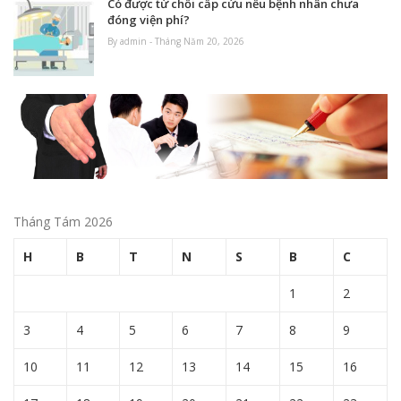
Có được từ chối cấp cứu nếu bệnh nhân chưa
đóng viện phí?
By admin - Tháng Năm 20, 2026
Tháng Tám 2026
H
B
T
N
S
B
C
1
2
3
4
5
6
7
8
9
10
11
12
13
14
15
16