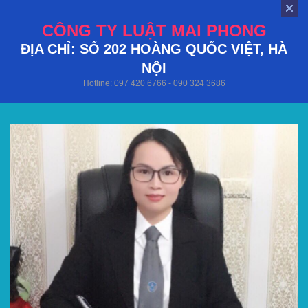
CÔNG TY LUẬT MAI PHONG
ĐỊA CHỈ: SỐ 202 HOÀNG QUỐC VIỆT, HÀ
NỘI
Hotline: 097 420 6766 - 090 324 3686