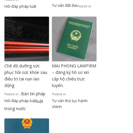
Tư vấn đất đai
Hỏi đáp pháp luật
Posted in
Chế độ dưỡng sức
MAI PHONG LAWFIRM
phục hồi sức khỏe sau
– đăng ký hồ sơ xin
điều trị tai nạn lao
cấp hộ chiếu trực
động
tuyến.
Bản tin pháp
Posted in
,
Posted in
Hỏi đáp pháp luật
Tư vấn thủ tục hành
luật
chính
trong nước