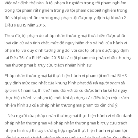
Việc xác định thế nào là tội phạm ít nghiêm trọng, tội phạm nghiêm
trọng, tội phạm rất nghiêm trọng và tội phạm đặc biệt nghiêm trọng
đối với pháp nhân thương mại phạm tội được quy định tại khoản 2
Điều 9 BLHS năm 2015.
Theo đó, tội phạm do pháp nhân thương mại thực hiện được phân
loại căn cứ vào tính chất, mức độ nguy hiểm cho xã hội của hành vi
phạm tội và quy định tương ứng đối với các tội phạm được quy định
tại Điều 76 của BLHS năm 2015 là các tội phạm mà pháp nhân thương
mại thương mại bị truy cứu trách nhiệm hình sự.
Pháp nhân thương mại lại thực hiện hành vi phạm tội mới mà BLHS
quy định mức cao nhất của khung hình phạt
đối với người phạm tội
ấy
trên 01 năm tù, thì thời hiệu đối với tội cũ được tính lại kể từ ngày
thực hiện hành vi phạm tội mới. Khi áp dụng các điều kiện chịu trách
nhiệm hình sự của pháp nhân thương mại phạm tội cần chú ý:
– Nếu người của pháp nhân thương mại thực hiện hành vi nhân danh
pháp nhân thương mại và pháp nhân thương mại bị truy cứu trách
nhiệm hình sự thì tùy trường hợp người thực hiện hành vi phạm tội
vẫn bị truy cứu trách nhiệm hình sự với tư cách là cá nhân. Quy định