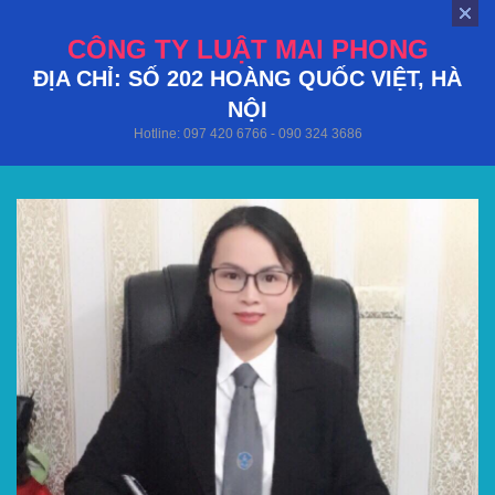
CÔNG TY LUẬT MAI PHONG
ĐỊA CHỈ: SỐ 202 HOÀNG QUỐC VIỆT, HÀ
NỘI
Hotline: 097 420 6766 - 090 324 3686