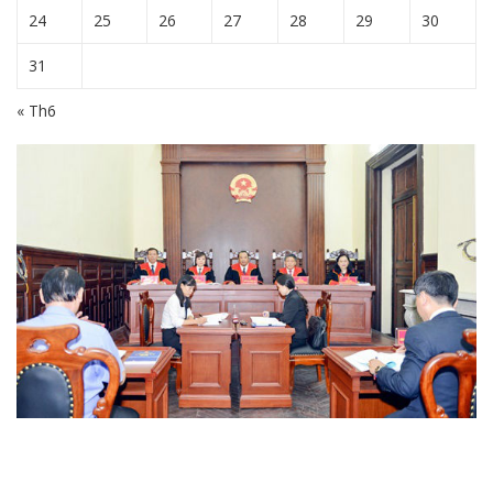
24
25
26
27
28
29
30
31
« Th6