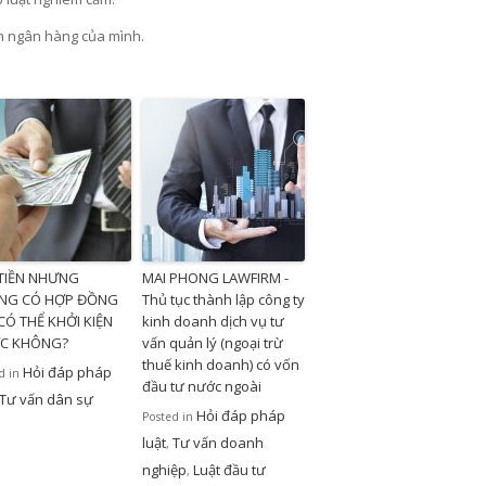
ản ngân hàng của mình.
 TIỀN NHƯNG
MAI PHONG LAWFIRM -
NG CÓ HỢP ĐỒNG
Thủ tục thành lập công ty
CÓ THỂ KHỞI KIỆN
kinh doanh dịch vụ tư
C KHÔNG?
vấn quản lý (ngoại trừ
thuế kinh doanh) có vốn
Hỏi đáp pháp
d in
đầu tư nước ngoài
Tư vấn dân sự
Hỏi đáp pháp
Posted in
luật
Tư vấn doanh
,
nghiệp
Luật đầu tư
,