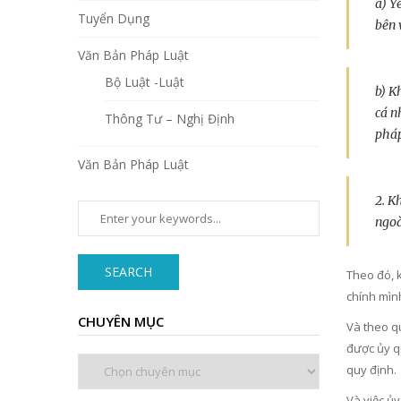
a) Y
Tuyển Dụng
bên 
Văn Bản Pháp Luật
Bộ Luật -Luật
b) K
cá n
Thông Tư – Nghị Định
pháp
Văn Bản Pháp Luật
2. K
ngoà
SEARCH
Theo đó, 
chính mìn
CHUYÊN MỤC
Và theo q
được ủy q
Chuyên
quy định.
mục
Và việc ủ