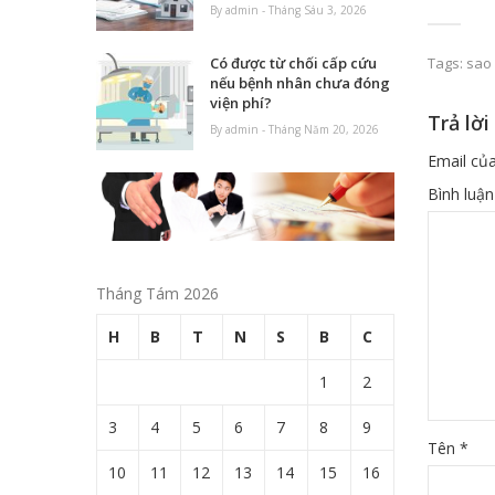
By admin - Tháng Sáu 3, 2026
Tags:
sao
Có được từ chối cấp cứu
nếu bệnh nhân chưa đóng
viện phí?
Trả lời
By admin - Tháng Năm 20, 2026
Email của
Bình luậ
Tháng Tám 2026
H
B
T
N
S
B
C
1
2
3
4
5
6
7
8
9
Tên
*
10
11
12
13
14
15
16