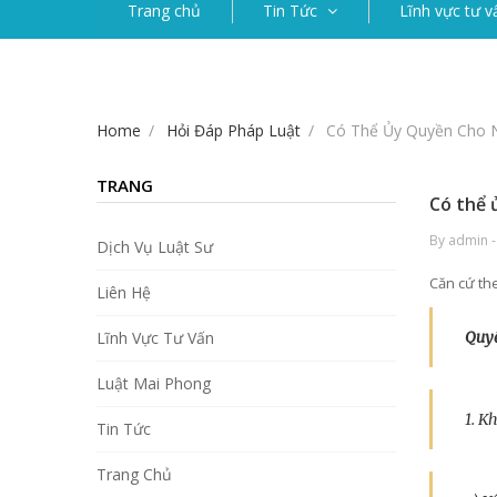
Trang chủ
Tin Tức
Lĩnh vực tư v
Home
Hỏi Đáp Pháp Luật
Có Thể Ủy Quyền Cho 
TRANG
Có thể 
By admin -
Dịch Vụ Luật Sư
Căn cứ th
Liên Hệ
Lĩnh Vực Tư Vấn
Quyề
Luật Mai Phong
1. K
Tin Tức
Trang Chủ