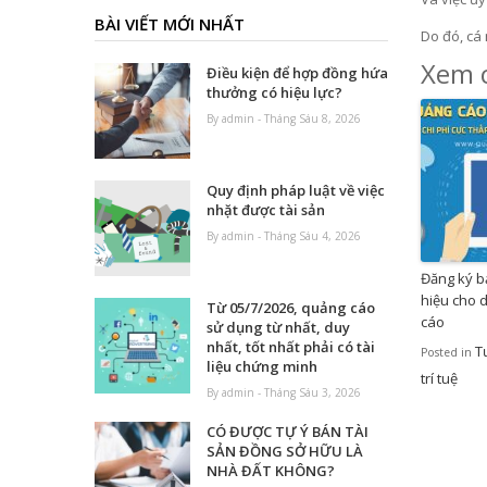
BÀI VIẾT MỚI NHẤT
Do đó, cá
Xem c
Điều kiện để hợp đồng hứa
thưởng có hiệu lực?
By admin - Tháng Sáu 8, 2026
Quy định pháp luật về việc
nhặt được tài sản
By admin - Tháng Sáu 4, 2026
Đăng ký b
hiệu cho 
Từ 05/7/2026, quảng cáo
cáo
sử dụng từ nhất, duy
nhất, tốt nhất phải có tài
T
Posted in
liệu chứng minh
trí tuệ
By admin - Tháng Sáu 3, 2026
CÓ ĐƯỢC TỰ Ý BÁN TÀI
SẢN ĐỒNG SỞ HỮU LÀ
NHÀ ĐẤT KHÔNG?