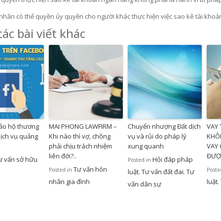
 nhân có thể quyền ủy quyền cho người khác thực hiện việc sao kê tài kho
ác bài viết khác
ảo hộ thương
MAI PHONG LAWFIRM –
Chuyển nhượng Đất dịch
VAY
dịch vụ quảng
Khi nào thì vợ, chồng
vụ và rủi do pháp lý
KHÔ
phải chịu trách nhiệm
xung quanh
VAY 
liên đới?..
ĐƯỢ
ư vấn sở hữu
Hỏi đáp pháp
Posted in
Tư vấn hôn
Posted in
Poste
luật
Tư vấn đất đai
Tư
,
,
nhân gia đình
luật
,
vấn dân sự