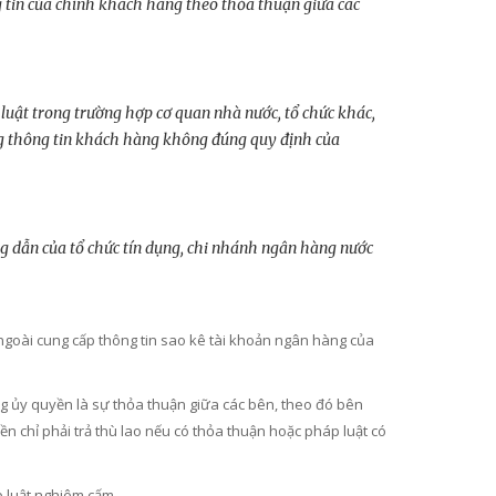
g tin của chính khách hàng theo thỏa thuận giữa các
p luật trong trường hợp cơ quan nhà nước, tổ chức khác,
ng thông tin khách hàng không đúng quy định của
g dẫn của tổ chức tín dụng, chi nhánh ngân hàng nước
goài cung cấp thông tin sao kê tài khoản ngân hàng của
g ủy quyền là sự thỏa thuận giữa các bên, theo đó bên
 chỉ phải trả thù lao nếu có thỏa thuận hoặc pháp luật có
p luật nghiêm cấm.