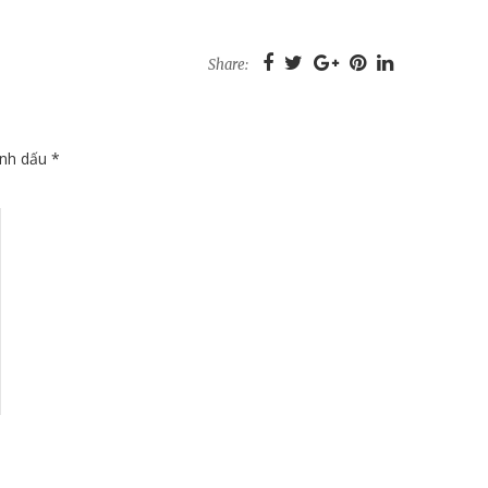
Share:
ánh dấu
*