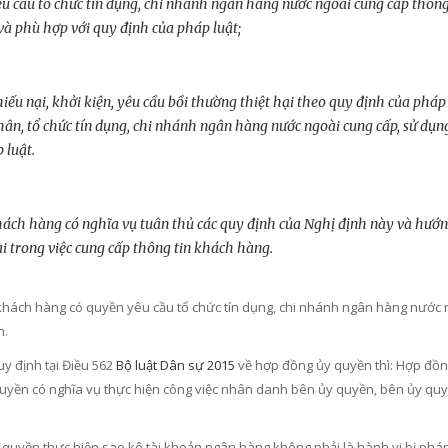
êu cầu tổ chức tín dụng, chi nhánh ngân hàng nước ngoài cung cấp thôn
và phù hợp với quy định của pháp luật;
hiếu nại, khởi kiện, yêu cầu bồi thường thiệt hại theo quy định của phá
hân, tổ chức tín dụng, chi nhánh ngân hàng nước ngoài cung cấp, sử dụ
 luật.
hách hàng có nghĩa vụ tuân thủ các quy định của Nghị định này và hướn
i trong việc cung cấp thông tin khách hàng.
khách hàng có quyền yêu cầu tổ chức tín dụng, chi nhánh ngân hàng nước n
h.
uy định tại Điều 562
Bộ luật Dân sự 2015
về hợp đồng ủy quyền thì: Hợp đồn
uyền có nghĩa vụ thực hiện công việc nhân danh bên ủy quyền, bên ủy quyền
y quyền thực hiện sao kê tài khoản ngân hàng không phải là hành vi bị phá