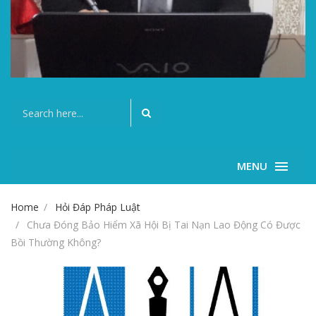
MENU
Home
Hỏi Đáp Pháp Luật
Chưa Đóng Bảo Hiểm Xã Hội Bị Tai Nạn Lao Động Có Được
Bồi Thường Không?