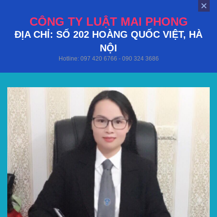
CÔNG TY LUẬT MAI PHONG
ĐỊA CHỈ: SỐ 202 HOÀNG QUỐC VIỆT, HÀ
NỘI
Hotline: 097 420 6766 - 090 324 3686