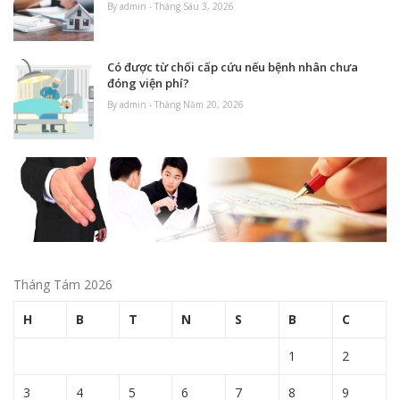
By admin - Tháng Sáu 3, 2026
Có được từ chối cấp cứu nếu bệnh nhân chưa
đóng viện phí?
By admin - Tháng Năm 20, 2026
Tháng Tám 2026
H
B
T
N
S
B
C
1
2
3
4
5
6
7
8
9