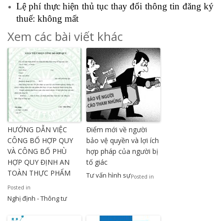
Lệ phí thực hiện thủ tục thay đổi thông tin đăng ký
thuế: không mất
Xem các bài viết khác
HƯỚNG DẪN VIỆC
Điểm mới về người
CÔNG BỐ HỢP QUY
bảo vệ quyền và lợi ích
VÀ CÔNG BỐ PHÙ
hợp pháp của người bị
HỢP QUY ĐỊNH AN
tố giác
TOÀN THỰC PHẨM
Tư vấn hình sự
Posted in
Posted in
Nghị định - Thông tư