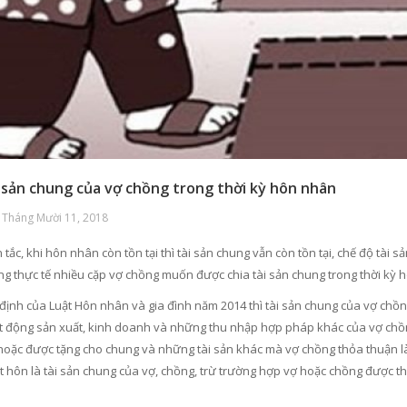
i sản chung của vợ chồng trong thời kỳ hôn nhân
 Tháng Mười 11, 2018
tắc, khi hôn nhân còn tồn tại thì tài sản chung vẫn còn tồn tại, chế độ tài
ong thực tế nhiều cặp vợ chồng muốn được chia tài sản chung trong thời kỳ 
định của Luật Hôn nhân và gia đình năm 2014 thì tài sản chung của vợ chồng
t động sản xuất, kinh doanh và những thu nhập hợp pháp khác của vợ chồn
hoặc được tặng cho chung và những tài sản khác mà vợ chồng thỏa thuận l
ết hôn là tài sản chung của vợ, chồng, trừ trường hợp vợ hoặc chồng được t