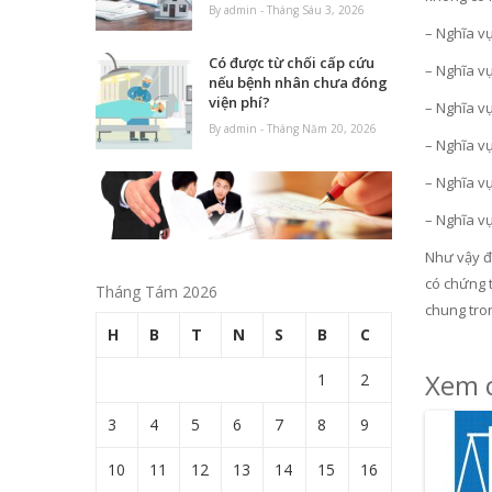
By admin - Tháng Sáu 3, 2026
– Nghĩa v
Có được từ chối cấp cứu
– Nghĩa vụ
nếu bệnh nhân chưa đóng
viện phí?
– Nghĩa v
By admin - Tháng Năm 20, 2026
– Nghĩa vụ
– Nghĩa vụ
– Nghĩa vụ
Như vậy để
có chứng 
Tháng Tám 2026
chung tron
H
B
T
N
S
B
C
Xem c
1
2
3
4
5
6
7
8
9
10
11
12
13
14
15
16