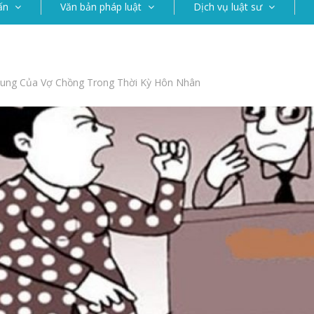
ấn
Văn bản pháp luật
Dịch vụ luật sư
hung Của Vợ Chồng Trong Thời Kỳ Hôn Nhân