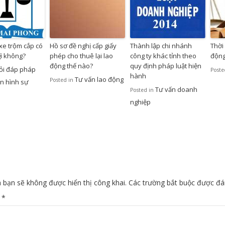
xe trộm cắp có
Hồ sơ đề nghị cấp giấy
Thành lập chi nhánh
Thời 
gì không?
phép cho thuê lại lao
công ty khác tỉnh theo
động
động thế nào?
quy định pháp luật hiện
ỏi đáp pháp
Poste
hành
Tư vấn lao động
Posted in
n hình sự
Tư vấn doanh
Posted in
nghiệp
 bạn sẽ không được hiển thị công khai.
Các trường bắt buộc được đ
n
*