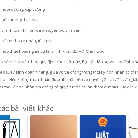
ụ nuôi dưỡng, cấp dưỡng;
 bồi thường thiệt hại;
ụ thanh toán khi bị Tòa án tuyên bố phá sản;
 trả nợ cho cá nhân, tổ chức;
 nộp thuế hoặc nghĩa vụ tài chính khác đối với Nhà nước;
 khác về tài sản theo quy định của Luật này, Bộ luật dân sự và quy định kh
 đầu tư kinh doanh riêng, giữa vợ và chồng trong thời kỳ hôn nhân có thể t
thực. Nếu không thỏa thuận được thì một bên có quyền yêu cầu Tòa án giải q
g thời kì hôn nhân, vợ chồng có quyền thỏa thuận chấm dứt hiệu lực của việ
ác bài viết khác