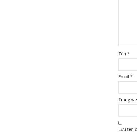
Tên
*
Email
*
Trang w
Lưu tên c