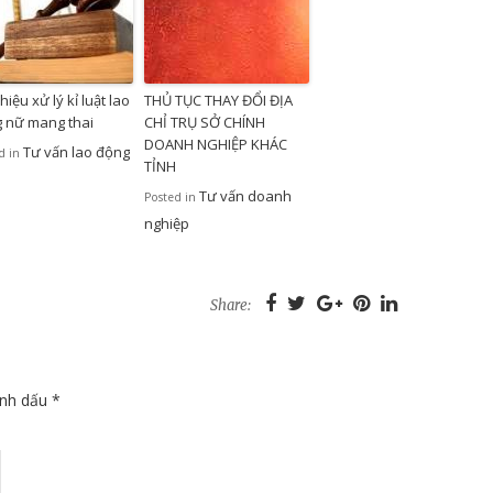
hiệu xử lý kỉ luật lao
THỦ TỤC THAY ĐỔI ĐỊA
 nữ mang thai
CHỈ TRỤ SỞ CHÍNH
DOANH NGHIỆP KHÁC
Tư vấn lao động
d in
TỈNH
Tư vấn doanh
Posted in
nghiệp
Share:
ánh dấu
*