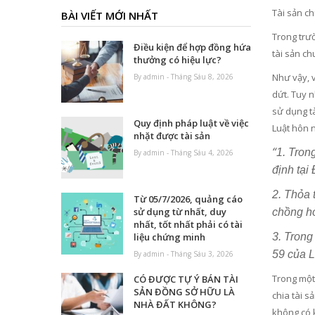
Tài sản c
BÀI VIẾT MỚI NHẤT
Trong trườ
Điều kiện để hợp đồng hứa
tài sản ch
thưởng có hiệu lực?
Như vậy, v
By admin - Tháng Sáu 8, 2026
dứt. Tuy 
sử dụng t
Quy định pháp luật về việc
Luật hôn 
nhặt được tài sản
“
1. Tron
By admin - Tháng Sáu 4, 2026
định tại
2. Thỏa 
Từ 05/7/2026, quảng cáo
sử dụng từ nhất, duy
chồng ho
nhất, tốt nhất phải có tài
3. Trong
liệu chứng minh
59 của L
By admin - Tháng Sáu 3, 2026
Trong một
CÓ ĐƯỢC TỰ Ý BÁN TÀI
SẢN ĐỒNG SỞ HỮU LÀ
chia tài 
NHÀ ĐẤT KHÔNG?
không có 