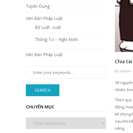
Tuyển Dụng
Văn Bản Pháp Luật
Bộ Luật -Luật
Thông Tư – Nghị Định
Văn Bản Pháp Luật
Chia tà
By admin -
Về nguyên 
nhiên, tr
SEARCH
Theo quy 
CHUYÊN MỤC
động, hoạ
kế chung 
Chuyên
sau khi k
mục
riêng.