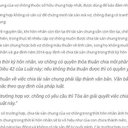
hung của vợ chồng thuộc sở hữu chung hợp nhất, được dùng để bảo đảm nhu 
ng hợp không có căn cứ để chứng minh tài sản mà vợ, chồng đang có tranh ch
ung.
ề nguyên tắc, khi hôn nhân còn tồn tại thì tài sản chung vẫn còn tồn tại, 
nhiên, trong thực tế nhiều cặp vợ chồng muốn được chia tài sản chung trong
ài sản chung hoặc bởi vợ chồng mâu thuẫn về tình cảm, song họ không muốn
nhân và gia đình năm 2014 quy định về chia tài sản chung trong thời kỳ hôn
g thời kỳ hôn nhân, vợ chồng có quyền thỏa thuận chia một phần
 Điều 42 của Luật này; nếu không thỏa thuận được thì có quyền 
thuận về việc chia tài sản chung phải lập thành văn bản. Văn 
ặc theo quy định của pháp luật.
 trường hợp vợ, chồng có yêu cầu thì Tòa án giải quyết việc chi
uật này.”
 số trường hợp, chia tài sản chung của vợ chồng trong thời hôn nhân ảnh h
sản chung trong thời kì hôn nhân sẽ bị vô hiệu như của con chưa thành niên
khả năng lao động và không có tài sản để tự nuôi mình. Các trường hợp cụ 