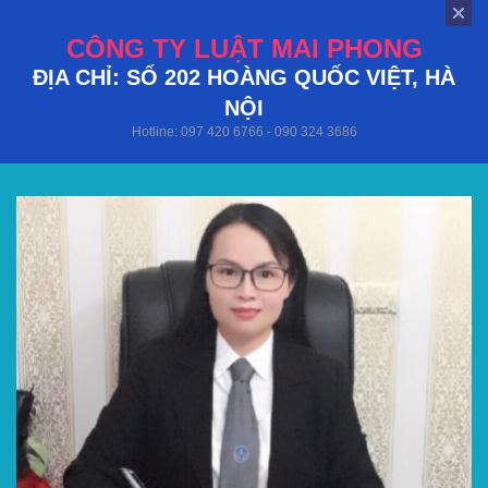
CÔNG TY LUẬT MAI PHONG
ĐỊA CHỈ: SỐ 202 HOÀNG QUỐC VIỆT, HÀ
NỘI
Hotline: 097 420 6766 - 090 324 3686