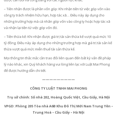
được cân đối và công bằng với các nguồn lực khác.
– Tiền nhận được là phần vốn góp: Khi nhận tiền từ việc góp vốn vào
công ty trách nhiệm hữu hạn, hợp tác xã… Điều này áp dụng cho
những trường hợp mà cá nhân góp vốn vào công ty hoặc hợp tác xã
và nhận lại tiền từ việc góp vốn đó.
– Tiền thừa kế: Khi nhận được giá trị tài sản thừa kế vượt quá mức 10
tỷ đồng. Điều này áp dụng cho những trường hợp mà giá trị tài sản kế
thừa vượt quá mức miễn thuế tài sản thừa kế.
Mọi thông tin thắc mắc cần trao đổi liên quan đến bất kỳ vấn đề pháp
lý nào khác, xin Quý khách hàng vui lòng liên lạc với Luật Mai Phong
để được hướng dẫn chi tiết.
—————————
CÔNG TY LUẬT TNHH MAI PHONG
Trụ sở chính: Số nhà 202, Hoàng Quốc Việt, Cầu Giấy, Hà Nội
VPGD: Phòng 205 Tòa nhà A6B Khu Đô Thị Mới Nam Trung Yên –
Trung Hoà – Cầu Giấy – Hà Nội