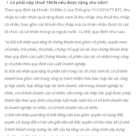
Có phải nộp thuế TNCN nếu được tặng cho tiền?
Theo quy định tại khoản 10 Điều 2 của Thông tư 111/2013/TT-BTC, thu
nhập từ việc nhận quà tặng được xem là thu nhập chịu thuế thu nhập
cá nhân, bao gồm các khoản thu nhập mà cá nhân nhận được từ các
tổ chức và cá nhân trong và ngoài nước. Cụ thể, quy định như sau:
“a) Đối với nhận quà tặng là chứng khoán bao gồm: cổ phiếu, quyền mua
cổ phiếu, trái phiếu, tín phiếu, chứng chỉ quỹ và các loại chứng khoán khác
theo quy định của
Luật Chứng khoán
; cổ phần của các cá nhân trong công
ty cổ phần theo quy định của
Luật Doanh nghiệp
.
b) Đối với nhận quà tặng là phần vốn trong các tổ chức kinh tế, cơ sở kinh
doanh bao gồm: vốn trong công ty trách nhiệm hữu hạn, hợp tác xã, công
ty hợp danh, hợp đồng hợp tác kinh doanh, vốn trong doanh nghiệp tư
nhân, cơ sở kinh doanh của cá nhân, vốn trong các hiệp hội, quỹ được phép
thành lập theo quy định của pháp luật hoặc toàn bộ cơ sở kinh doanh nếu
là doanh nghiệp tư nhân, cơ sở kinh doanh của cá nhân.
c) Đối với nhận quà tặng là bất động sản bao gồm: quyền sử dụng đất;
quyền sử dụng đất có tài sản gắn liền với đất; quyền sở hữu nhà, kể cả nhà
ở hình thành trong tương lai; kết cấu hạ tầng và các công trình xây dựng