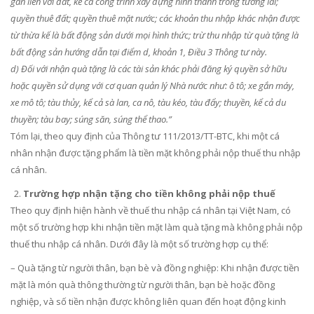
gắn liền với đất, kể cả công trình xây dựng hình thành trong tương lai;
quyền thuê đất; quyền thuê mặt nước; các khoản thu nhập khác nhận được
từ thừa kế là bất động sản dưới mọi hình thức; trừ thu nhập từ quà tặng là
bất động sản hướng dẫn tại điểm d, khoản 1, Điều 3 Thông tư này.
d) Đối với nhận quà tặng là các tài sản khác phải đăng ký quyền sở hữu
hoặc quyền sử dụng với cơ quan quản lý Nhà nước như: ô tô; xe gắn máy,
xe mô tô; tàu thủy, kể cả sà lan, ca nô, tàu kéo, tàu đẩy; thuyền, kể cả du
thuyền; tàu bay; súng săn, súng thể thao.”
Tóm lại, theo quy định của Thông tư 111/2013/TT-BTC, khi một cá
nhân nhận được tặng phẩm là tiền mặt không phải nộp thuế thu nhập
cá nhân.
Trường hợp nhận tặng cho tiền không phải nộp thuế
Theo quy định hiện hành về thuế thu nhập cá nhân tại Việt Nam, có
một số trường hợp khi nhận tiền mặt làm quà tặng mà không phải nộp
thuế thu nhập cá nhân. Dưới đây là một số trường hợp cụ thể:
– Quà tặng từ người thân, bạn bè và đồng nghiệp: Khi nhận được tiền
mặt là món quà thông thường từ người thân, bạn bè hoặc đồng
nghiệp, và số tiền nhận được không liên quan đến hoạt động kinh