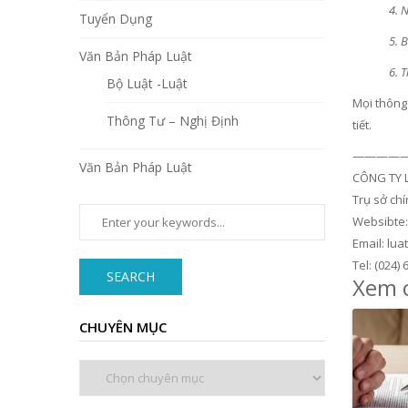
4. 
Tuyển Dụng
5. 
Văn Bản Pháp Luật
6. 
Bộ Luật -Luật
Mọi thông 
Thông Tư – Nghị Định
tiết.
—————
Văn Bản Pháp Luật
CÔNG TY 
Trụ sở ch
Websibte
Email: lu
Tel: (024) 
SEARCH
Xem c
CHUYÊN MỤC
Chuyên
mục