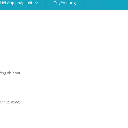
Hỏi đáp pháp luật
Tuyển dụng
ưỡng như sau:
tự nuôi mình;