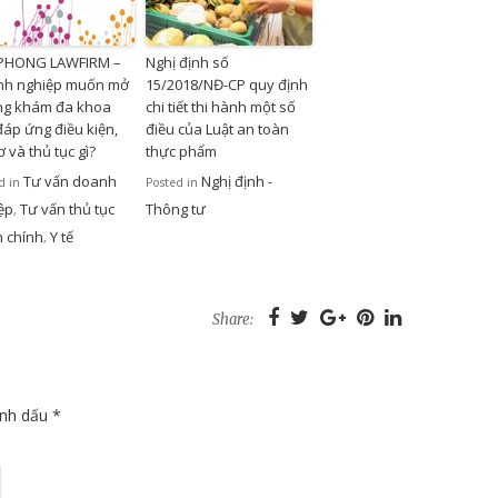
 PHONG LAWFIRM –
Nghị định số
h nghiệp muốn mở
15/2018/NĐ-CP quy định
g khám đa khoa
chi tiết thi hành một số
đáp ứng điều kiện,
điều của Luật an toàn
 và thủ tục gì?
thực phẩm
Tư vấn doanh
Nghị định -
d in
Posted in
ệp
Tư vấn thủ tục
Thông tư
,
 chính
Y tế
,
Share:
ánh dấu
*