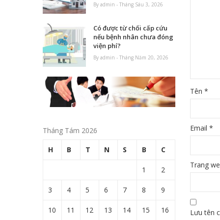
By admin - Tháng Sáu 3, 2026
Có được từ chối cấp cứu
nếu bệnh nhân chưa đóng
viện phí?
By admin - Tháng Năm 20, 2026
Tên
*
Email
*
Tháng Tám 2026
H
B
T
N
S
B
C
Trang w
1
2
3
4
5
6
7
8
9
10
11
12
13
14
15
16
Lưu tên c