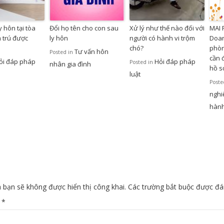
 hôn tại tòa
Đổi họ tên cho con sau
Xử lý như thế nào đối với
MAI
m trú được
ly hôn
người có hành vi trộm
Doan
chó?
phòn
Tư vấn hôn
Posted in
cần 
ỏi đáp pháp
Hỏi đáp pháp
Posted in
nhân gia đình
hồ sơ
luật
Poste
nghi
hành
 bạn sẽ không được hiển thị công khai.
Các trường bắt buộc được đ
n
*