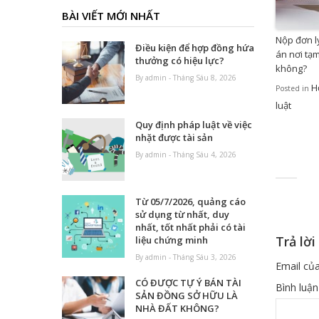
BÀI VIẾT MỚI NHẤT
Nộp đơn ly
Điều kiện để hợp đồng hứa
án nơi tạ
thưởng có hiệu lực?
không?
By admin - Tháng Sáu 8, 2026
H
Posted in
luật
Quy định pháp luật về việc
nhặt được tài sản
By admin - Tháng Sáu 4, 2026
Từ 05/7/2026, quảng cáo
sử dụng từ nhất, duy
nhất, tốt nhất phải có tài
Trả lời
liệu chứng minh
By admin - Tháng Sáu 3, 2026
Email của
CÓ ĐƯỢC TỰ Ý BÁN TÀI
Bình luậ
SẢN ĐỒNG SỞ HỮU LÀ
NHÀ ĐẤT KHÔNG?