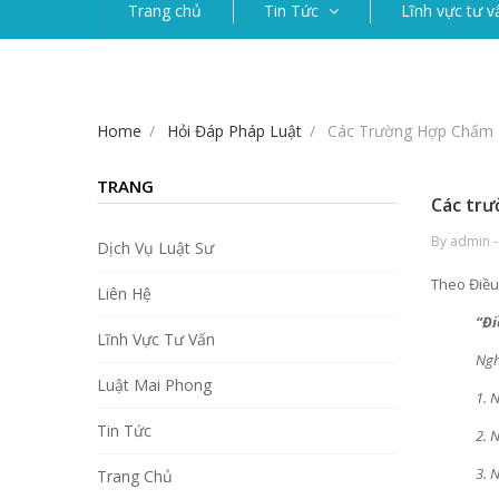
Trang chủ
Tin Tức
Lĩnh vực tư v
Home
Hỏi Đáp Pháp Luật
Các Trường Hợp Chấm 
TRANG
Các trư
By admin -
Dịch Vụ Luật Sư
Theo Điều
Liên Hệ
“Đi
Lĩnh Vực Tư Vấn
Ngh
Luật Mai Phong
1. 
Tin Tức
2. 
3. 
Trang Chủ