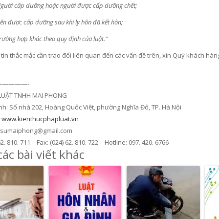
Người cấp dưỡng hoặc người được cấp dưỡng chết;
Bên được cấp dưỡng sau khi ly hôn đã kết hôn;
Trường hợp khác theo quy định của luật.”
tin thắc mắc cần trao đổi liên quan đến các vấn đề trên, xin Quý khách hàn
————-
LUẬT TNHH MAI PHONG
ính: Số nhà 202, Hoàng Quốc Việt, phường Nghĩa Đô, TP. Hà Nội
:
www.kienthucphapluat.vn
atsumaiphong@gmail.com
62. 810. 711 – Fax: (024) 62. 810. 722 – Hotline: 097. 420. 6766
ác bài viết khác