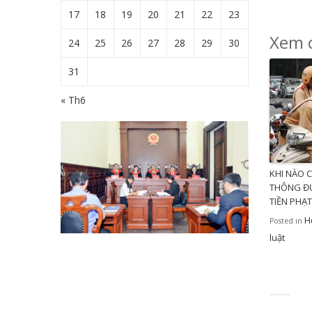
17
18
19
20
21
22
23
Xem c
24
25
26
27
28
29
30
31
« Th6
KHI NÀO 
THÔNG Đ
TIỀN PHẠT
H
Posted in
luật