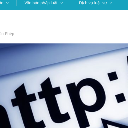
ấn
Văn bản pháp luật
Dịch vụ luật sư
Xin Phép