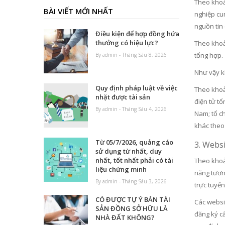
Theo khoản
BÀI VIẾT MỚI NHẤT
nghiệp cun
nguồn tin 
Điều kiện để hợp đồng hứa
thưởng có hiệu lực?
Theo khoản
tổng hợp.
By admin - Tháng Sáu 8, 2026
Như vậy kh
Quy định pháp luật về việc
Theo khoản
nhặt được tài sản
điện tử tổ
By admin - Tháng Sáu 4, 2026
Nam; tổ c
khác theo
Từ 05/7/2026, quảng cáo
3. Websi
sử dụng từ nhất, duy
nhất, tốt nhất phải có tài
Theo khoả
liệu chứng minh
năng tương
By admin - Tháng Sáu 3, 2026
trực tuyến
CÓ ĐƯỢC TỰ Ý BÁN TÀI
Các websit
SẢN ĐỒNG SỞ HỮU LÀ
đăng ký c
NHÀ ĐẤT KHÔNG?