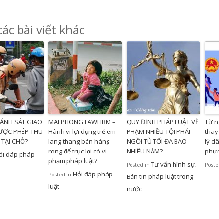
ác bài viết khác
CẢNH SÁT GIAO
MAI PHONG LAWFIRM –
QUY ĐỊNH PHÁP LUẬT VỀ
Từ n
ƯỢC PHÉP THU
Hành vi lợi dụng trẻ em
PHẠM NHIỀU TỘI PHẢI
thay
 TẠI CHỖ?
lang thang bán hàng
NGỒI TÙ TỐI ĐA BAO
lý d
rong để trục lợi có vi
NHIÊU NĂM?
phươ
ỏi đáp pháp
phạm pháp luật?
Tư vấn hình sự
Posted in
,
Poste
Hỏi đáp pháp
Posted in
Bản tin pháp luật trong
luật
nước