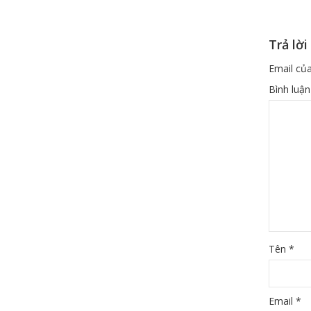
Trả lời
Email của
Bình luậ
Tên
*
Email
*