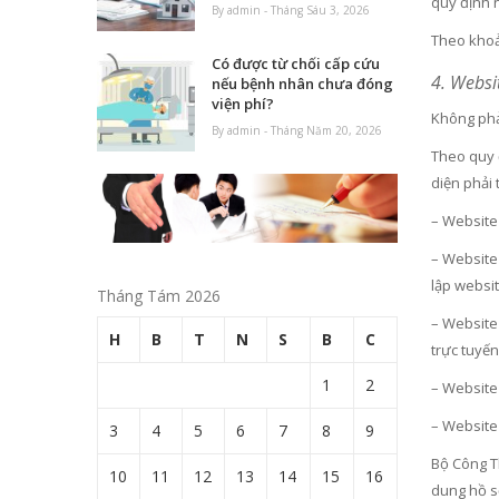
quy định 
By admin - Tháng Sáu 3, 2026
Theo khoản
Có được từ chối cấp cứu
4. Websi
nếu bệnh nhân chưa đóng
viện phí?
Không phải
By admin - Tháng Năm 20, 2026
Theo quy 
diện phải
– Website
– Website 
lập websit
Tháng Tám 2026
– Website
H
B
T
N
S
B
C
trực tuyế
1
2
– Website
– Website
3
4
5
6
7
8
9
Bộ Công T
10
11
12
13
14
15
16
dung hồ sơ