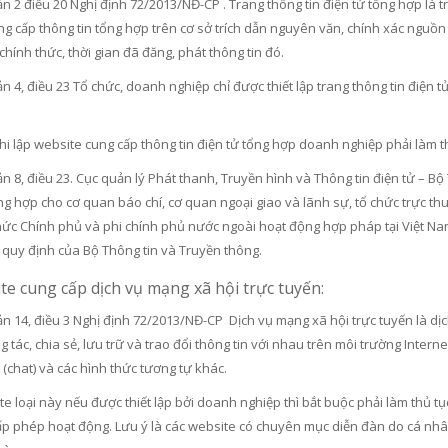
 2 điều 20 Nghị định 72/2013/NĐ-CP . Trang thông tin điện tử tổng hợp là t
g cấp thông tin tổng hợp trên cơ sở trích dẫn nguyên văn, chính xác nguồn t
chính thức, thời gian đã đăng, phát thông tin đó.
 4, điều 23 Tổ chức, doanh nghiệp chỉ được thiết lập trang thông tin điện tử
i lập website cung cấp thông tin điện tử tổng hợp doanh nghiệp phải làm thủ
 8, điều 23. Cục quản lý Phát thanh, Truyền hình và Thông tin điện tử – Bộ 
ng hợp cho cơ quan báo chí, cơ quan ngoại giao và lãnh sự, tổ chức trực th
hức Chính phủ và phi chính phủ nước ngoài hoạt động hợp pháp tại Việt Nam
 quy định của Bộ Thông tin và Truyền thông.
te cung cấp dịch vụ mạng xã hội trực tuyến:
n 14, điều 3 Nghị định 72/2013/NĐ-CP Dịch vụ mạng xã hội trực tuyến là dị
 tác, chia sẻ, lưu trữ và trao đổi thông tin với nhau trên môi trường Intern
 (chat) và các hình thức tương tự khác.
e loại này nếu được thiết lập bởi doanh nghiệp thì bắt buộc phải làm thủ t
ấp phép hoạt động. Lưu ý là các website có chuyên mục diễn đàn do cá nhân