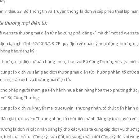
này.
 7, điều 23. Bộ Thông tin và Truyền thông là đơn vị cấp phép thiết lập mạn
te thương mại điện tử:
 website thương mại điện tử nào cũng phải đăng kí, mà chỉ một số website 
định tại nghị định 52/2013/NĐ-CP quy định về quản lý hoạt động thương mạ
 thông báo/đăng ký:
 thương mại điện tử bán hàng: thông báo với Bộ Công Thương về việc thiết 
cung cấp dịch vụ sàn giao dịch thương mại điện tử: Thương nhân, tổ chức t
e cung cấp dịch vụ thương mại điện tử.
 cho phép người tham gia tiến hành mua bán hàng hóa theo phương thức g
n với Bộ Công Thương
 cung cấp dịch vụ khuyến mại trực tuyến: Thương nhân, tổ chức tiến hành 
 đấu giá trực tuyến: Thương nhân, tổ chức tiến hành đăng ký trực tuyến vớ
hương là đơn vị xác nhận đăng ký cho các website cung cấp dịch vụ thương 
, trình tự, thủ tục đăng ký, sửa đổi, bổ sung, chấm dứt đăng ký đối với web