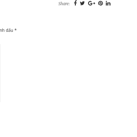
Share:
ánh dấu
*