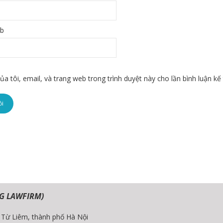
eb
ủa tôi, email, và trang web trong trình duyệt này cho lần bình luận kế 
G LAWFIRM)
c Từ Liêm, thành phố Hà Nội