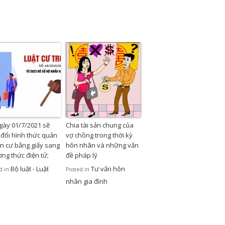
gày 01/7/2021 sẽ
Chia tài sản chung của
 đổi hình thức quản
vợ chồng trong thời kỳ
ân cư bằng giấy sang
hôn nhân và những vấn
ng thức điện tử;
đề pháp lý
Bộ luật - Luật
Tư vấn hôn
d in
Posted in
nhân gia đình