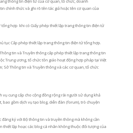
rang thông tin điện tử của cơ quan, tổ chức, doanh
in chính thức và ghi rõ tên tác giả hoặc tên cơ quan của
 tổng hợp khi có Giấy phép thiết lập trang thông tin điện tử
 tục Cấp phép thiết lập trang thông tin điện tử tổng hợp.
Thông tin và Truyền thông cấp phép thiết lập trang thông tin
uộc Trung ương, tổ chức tôn giáo hoạt động hợp pháp tại Việt
; Sở Thông tin và Truyền thông và các cơ quan, tổ chức
ch vụ cung cấp cho cộng đồng rộng rãi người sử dụng khả
et, bao gồm dịch vụ tạo blog, diễn đàn (forum), trò chuyện
ục đăng ký với Bộ thông tin và truyền thông mà không cần
 thiết lập hoạc các blog cá nhân không thuộc đối tượng của