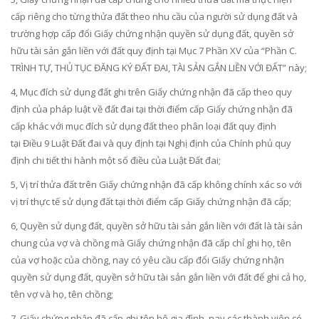
cấp riêng cho từng thửa đất theo nhu cầu của người sử dụng đất và
trường hợp cấp đổi Giấy chứng nhận quyền sử dụng đất, quyền sở
hữu tài sản gắn liền với đất quy định tại Mục 7 Phần XV của “Phần C.
TRÌNH TỰ, THỦ TỤC ĐĂNG KÝ ĐẤT ĐAI, TÀI SẢN GẮN LIỀN VỚI ĐẤT” này;
4, Mục đích sử dụng đất ghi trên Giấy chứng nhận đã cấp theo quy
định của pháp luật về đất đai tại thời điểm cấp Giấy chứng nhận đã
cấp khác với mục đích sử dụng đất theo phân loại đất quy định
tại Điều 9 Luật Đất đai và quy định tại Nghị định của Chính phủ quy
định chi tiết thi hành một số điều của Luật Đất đai;
5, Vị trí thửa đất trên Giấy chứng nhận đã cấp không chính xác so với
vị trí thực tế sử dụng đất tại thời điểm cấp Giấy chứng nhận đã cấp;
6, Quyền sử dụng đất, quyền sở hữu tài sản gắn liền với đất là tài sản
chung của vợ và chồng mà Giấy chứng nhận đã cấp chỉ ghi họ, tên
của vợ hoặc của chồng, nay có yêu cầu cấp đổi Giấy chứng nhận
quyền sử dụng đất, quyền sở hữu tài sản gắn liền với đất để ghi cả họ,
tên vợ và họ, tên chồng;
7, Giấy chứng nhận đã cấp ghi tên hộ gia đình, nay các thành viên có