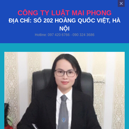
CÔNG TY LUẬT MAI PHONG
ĐỊA CHỈ: SỐ 202 HOÀNG QUỐC VIỆT, HÀ
NỘI
Hotline: 097 420 6766 - 090 324 3686