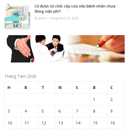
Có được từ chối cấp cứu nếu bệnh nhân chưa
đóng viện phí?
By admin - Tháng Năm 20, 2026
Tháng Tám 2026
H
B
T
N
S
B
C
1
2
3
4
5
6
7
8
9
10
11
12
13
14
15
16