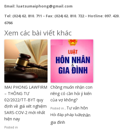
Email: luatsumaiphong@gmail.com
Tel: (024) 62. 810. 711 – Fax: (024) 62. 810. 722 – Hotline: 097. 420.
6766
Xem các bài viết khác
MAI PHONG LAWFIRM
Chồng muốn nhận con
– THÔNG TƯ
riêng có cần hỏi ý kiến
02/2022/TT-BYT quy
của vợ không?
định về giá xét nghiệm
Tư vấn hôn
Posted in
,
SARS-COV-2 mới nhất
Hỏi đáp pháp luật
nhân
hiện nay
gia đình
Posted in