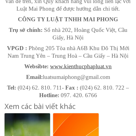
vấn đề trên, xin Quý khách hàng vui lòng liên lạc với
Luật Mai Phong để được hướng dẫn chi tiết.
CÔNG TY LUẬT TNHH MAI PHONG
Trụ sở chính:
Số nhà 202, Hoàng Quốc Việt, Cầu
Giấy, Hà Nội
VPGD :
Phòng 205 Tòa nhà A6B Khu Đô Thị Mới
Nam Trung Yên – Trung Hoà – Cầu Giấy – Hà Nội
Websibte:
www.kienthucphapluat.vn
Email:
luatsumaiphong@gmail.com
Tel:
(024) 62. 810. 711-
Fax :
(024) 62. 810. 722 –
Hotline:
097. 420. 6766
Xem các bài viết khác