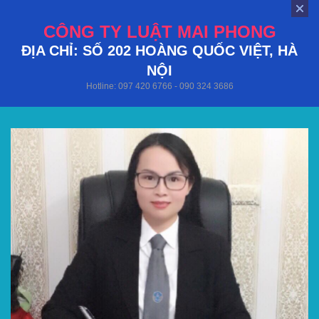
CÔNG TY LUẬT MAI PHONG
ĐỊA CHỈ: SỐ 202 HOÀNG QUỐC VIỆT, HÀ
NỘI
Hotline: 097 420 6766 - 090 324 3686