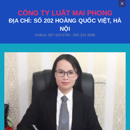
CÔNG TY LUẬT MAI PHONG
ĐỊA CHỈ: SỐ 202 HOÀNG QUỐC VIỆT, HÀ
NỘI
Hotline: 097 420 6766 - 090 324 3686