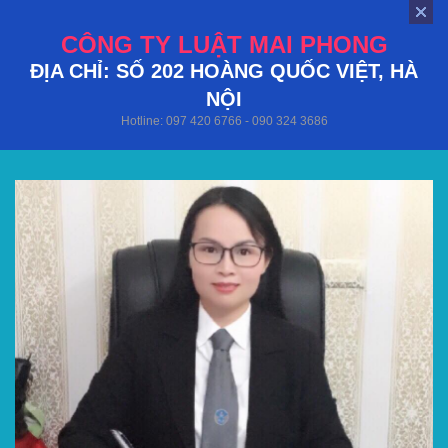
CÔNG TY LUẬT MAI PHONG
ĐỊA CHỈ: SỐ 202 HOÀNG QUỐC VIỆT, HÀ
NỘI
Hotline: 097 420 6766 - 090 324 3686