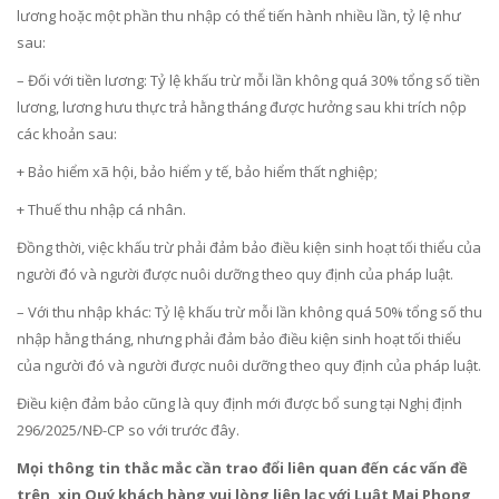
lương hoặc một phần thu nhập có thể tiến hành nhiều lần, tỷ lệ như
sau:
– Đối với tiền lương: Tỷ lệ khấu trừ mỗi lần không quá 30% tổng số tiền
lương, lương hưu thực trả hằng tháng được hưởng sau khi trích nộp
các khoản sau:
+ Bảo hiểm xã hội, bảo hiểm y tế, bảo hiểm thất nghiệp;
+ Thuế thu nhập cá nhân.
Đồng thời, việc khấu trừ phải đảm bảo điều kiện sinh hoạt tối thiểu của
người đó và người được nuôi dưỡng theo quy định của pháp luật.
– Với thu nhập khác: Tỷ lệ khấu trừ mỗi lần không quá 50% tổng số thu
nhập hằng tháng, nhưng phải đảm bảo điều kiện sinh hoạt tối thiểu
của người đó và người được nuôi dưỡng theo quy định của pháp luật.
Điều kiện đảm bảo cũng là quy định mới được bổ sung tại Nghị định
296/2025/NĐ-CP so với trước đây.
Mọi thông tin thắc mắc cần trao đổi liên quan đến các vấn đề
trên, xin Quý khách hàng vui lòng liên lạc với Luật Mai Phong