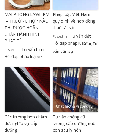
MAI PHONG LAWFIRM
Pháp luật Việt Nam
– TRƯỜNG HỢP NÀO
quy định về hợp đồng
THÌ ĐƯỢC HOÃN
thuê tài sản
CHẤP HÀNH HÌNH
Tư vấn đất
Posted in
,
PHẠT TÙ
Hỏi đáp pháp luật
đai
Tư
,
Tư vấn hình
Posted in
,
vấn dân sự
Hỏi đáp pháp luật
sự
Các trường hợp chấm
Tư vấn chồng cũ
dứt nghĩa vụ cấp
không cấp dưỡng nuôi
dưỡng
con sau ly hôn