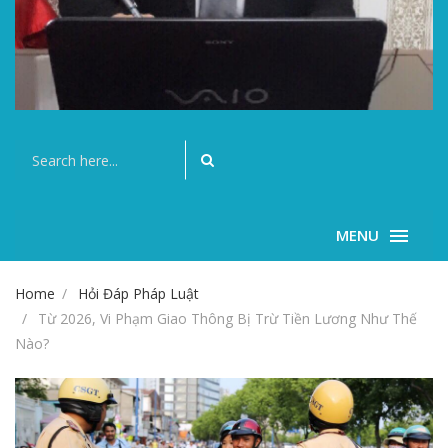
MENU
Home
Hỏi Đáp Pháp Luật
Từ 2026, Vi Phạm Giao Thông Bị Trừ Tiền Lương Như Thế
Nào?