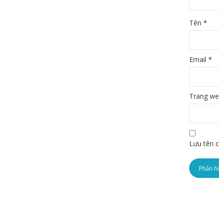
Tên
*
Email
*
Trang w
Lưu tên c