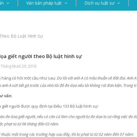
ấn
Văn bản pháp luật
Dịch vụ luật sư
Theo Bộ Luật Hình Sự
dọa giết người theo Bộ luật hình sự
 Tháng Mười 29, 2018
 hàng có hỏi một câu như sau:
Do tôi với anh A có mâu thuẫn về đất đai. Anh A 
n anh A vứt tiết gà trước của nhà tôi để đe dọa nếu tôi không rút đơn kiện. Trong
tư vấn:
 giết người được quy định tại Điều 133 Bộ luật hình sự:
nào đe doạ giết người, nếu có căn cứ làm cho người bị đe dọa lo sợ rằng việc đe d
c phạt tù từ 06 tháng đến 03 năm.
i thuộc một trong các trường hợp sau đây, thì bị phạt tù từ 02 năm đến 07 năm: