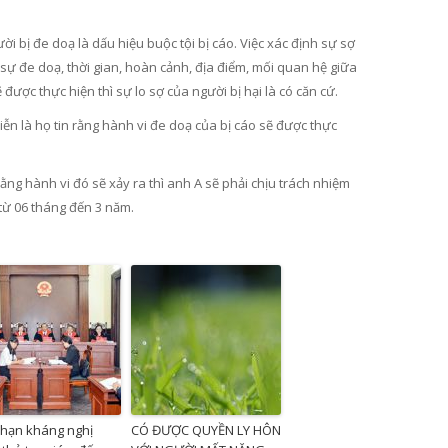
i bị đe doạ là dấu hiệu buộc tội bị cáo. Việc xác định sự sợ
sự đe doạ, thời gian, hoàn cảnh, địa điểm, mối quan hệ giữa
được thực hiện thì sự lo sợ của người bị hại là có căn cứ.
iễn là họ tin rằng hành vi đe doạ của bị cáo sẽ được thực
ằng hành vi đó sẽ xảy ra thì anh A sẽ phải chịu trách nhiệm
 từ 06 tháng đến 3 năm.
 hạn kháng nghị
CÓ ĐƯỢC QUYỀN LY HÔN