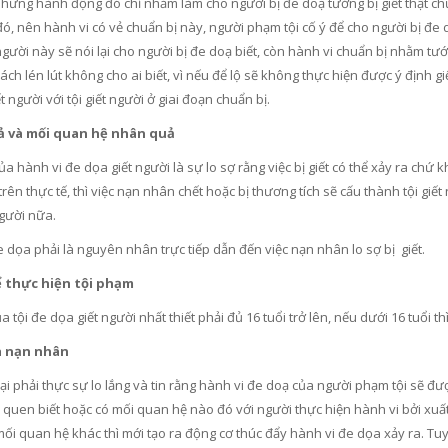
những hành động đó chỉ nhằm làm cho người bị đe doạ tưởng bị giết thật ch
đó, nên hành vi có vẻ chuẩn bị này, người phạm tội cố ý để cho người bị đe
người này sẽ nói lại cho người bị đe doạ biết, còn hành vi chuẩn bị nhằm t
ách lén lút không cho ai biết, vì nếu để lộ sẽ không thực hiện được ý định g
t người với tội giết người ở giai đoạn chuẩn bị.
ả và mối quan hệ nhân quả
a hành vi đe dọa giết người là sự lo sợ rằng việc bị giết có thể xảy ra chứ 
trên thực tế, thì việc nạn nhân chết hoặc bị thương tích sẽ cấu thành tội giế
người nữa.
 dọa phải là nguyên nhân trực tiếp dẫn đến việc nạn nhân lo sợ bị giết.
ể thực hiện tội phạm
a tội đe dọa giết người nhất thiết phải đủ 16 tuổi trở lên, nếu dưới 16 tuổi 
ía nạn nhân
ại phải thực sự lo lắng và tin rằng hành vi đe doạ của người phạm tội sẽ được
quen biết hoặc có mối quan hệ nào đó với người thực hiện hành vi bởi xuất
mối quan hệ khác thì mới tạo ra động cơ thúc đẩy hành vi đe dọa xảy ra. T