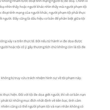
ứ không nhằm tước đoạt tính mạng người bị đe doạ. Chính vì
 doạ nhìn thấy hoặc người khác nhìn thấy mà người phạm tội
ước đoạt tính mạng của người khác, người phạm tội phải thực
iết người. Đây cũng là dấu hiệu cơ bản để phân biệt giữa tội
không xảy ra trên thực tế. Bởi nếu từ hành vi đe dọa được
t người hoặc tội cố ý gây thương tích chứ không còn là tội đe
thì không bị truy cứu trách nhiệm hình sự về tội phạm này.
 thực hiện. Đối với tội đe dọa giết người, thì về cơ bản nạn
 phát từ những mục đích nhất định về tiền bạc, tình cảm
uy nhiên cũng có thể người phạm tội và nạn nhân không có