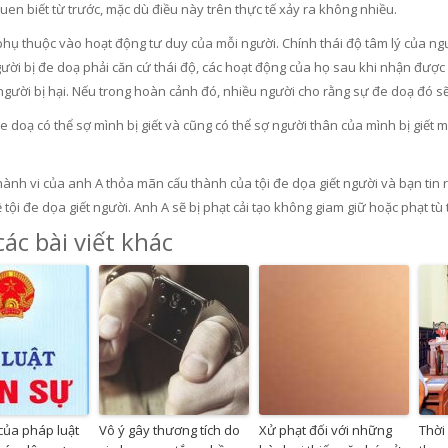
en biết từ trước, mặc dù điều này trên thực tế xảy ra không nhiều.
hụ thuộc vào hoạt động tư duy của mỗi người. Chính thái độ tâm lý của ngườ
ười bị đe doạ phải căn cứ thái độ, các hoạt động của họ sau khi nhận được 
người bị hại. Nếu trong hoàn cảnh đó, nhiều người cho rằng sự đe doạ đó sẽ 
e doạ có thể sợ mình bị giết và cũng có thể sợ người thân của mình bị giết m
ành vi của anh A thỏa mãn cấu thành của tội đe dọa giết người và bạn tin r
 tội đe dọa giết người. Anh A sẽ bị phạt cải tạo không giam giữ hoặc phạt tù
ác bài viết khác
của pháp luật
Vô ý gây thương tích do
Xử phạt đối với những
Thời