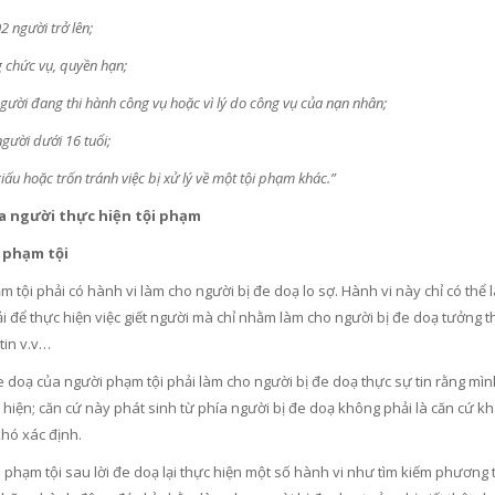
02 người trở lên;
g chức vụ, quyền hạn;
 người đang thi hành công vụ hoặc vì lý do công vụ của nạn nhân;
người dưới 16 tuổi;
iấu hoặc trốn tránh việc bị xử lý về một tội phạm khác.”
ía người thực hiện tội phạm
i phạm tội
 tội phải có hành vi làm cho người bị đe doạ lo sợ. Hành vi này chỉ có thể 
 để thực hiện việc giết người mà chỉ nhằm làm cho người bị đe doạ tưởng thật
tin v.v…
 doạ của người phạm tội phải làm cho người bị đe doạ thực sự tin rằng mình 
hiện; căn cứ này phát sinh từ phía người bị đe doạ không phải là căn cứ khá
khó xác định.
phạm tội sau lời đe doạ lại thực hiện một số hành vi như tìm kiếm phương ti