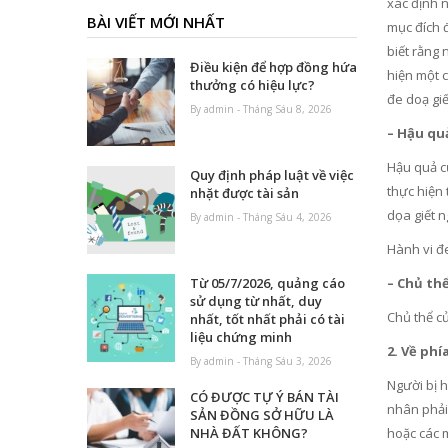
xác định 
BÀI VIẾT MỚI NHẤT
mục đích 
biết rằng 
Điều kiện để hợp đồng hứa
hiện một c
thưởng có hiệu lực?
đe doạ giế
By admin - Tháng Sáu 8, 2026
– Hậu qu
Hậu quả củ
Quy định pháp luật về việc
thực hiện 
nhặt được tài sản
dọa giết 
By admin - Tháng Sáu 4, 2026
Hành vi đe
– Chủ th
Từ 05/7/2026, quảng cáo
sử dụng từ nhất, duy
Chủ thể củ
nhất, tốt nhất phải có tài
liệu chứng minh
2. Về ph
By admin - Tháng Sáu 3, 2026
Người bị h
CÓ ĐƯỢC TỰ Ý BÁN TÀI
nhân phải 
SẢN ĐỒNG SỞ HỮU LÀ
hoặc các 
NHÀ ĐẤT KHÔNG?