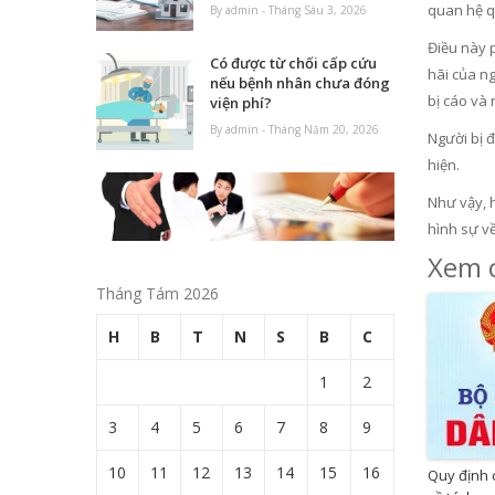
quan hệ qu
By admin - Tháng Sáu 3, 2026
Điều này p
Có được từ chối cấp cứu
hãi của ng
nếu bệnh nhân chưa đóng
bị cáo và 
viện phí?
By admin - Tháng Năm 20, 2026
Người bị đ
hiện.
Như vậy, h
hình sự về
Xem c
Tháng Tám 2026
H
B
T
N
S
B
C
1
2
3
4
5
6
7
8
9
10
11
12
13
14
15
16
Quy định 