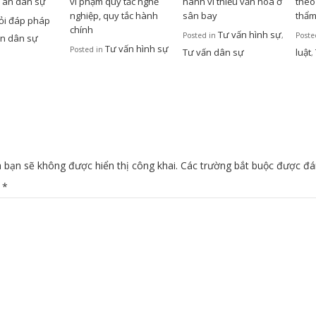
ụ án dân sự
vi phạm quy tắc nghề
hành vi thiếu văn hóa ở
theo
nghiệp, quy tắc hành
sân bay
thẩ
ỏi đáp pháp
chính
Tư vấn hình sự
Posted in
,
Poste
ấn dân sự
Tư vấn hình sự
Posted in
Tư vấn dân sự
luật
,
 bạn sẽ không được hiển thị công khai.
Các trường bắt buộc được đ
n
*