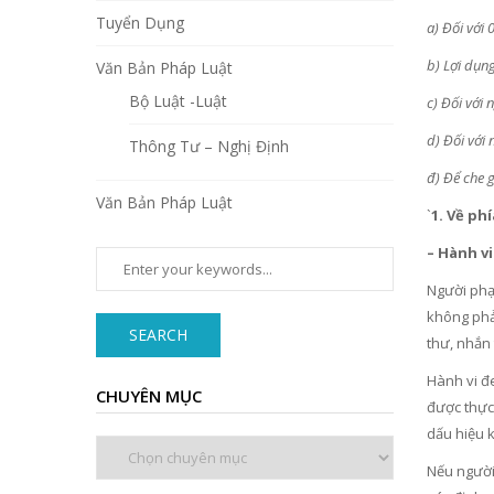
Tuyển Dụng
a) Đối với 
b) Lợi dụn
Văn Bản Pháp Luật
Bộ Luật -Luật
c) Đối với
d) Đối với 
Thông Tư – Nghị Định
đ) Để che g
Văn Bản Pháp Luật
`
1. Về ph
– Hành v
Người phạm
không phải
SEARCH
thư, nhắn 
Hành vi đe
CHUYÊN MỤC
được thực 
dấu hiệu 
Chuyên
mục
Nếu người 