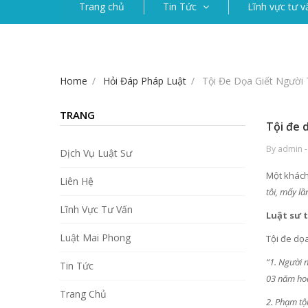
Trang chủ
Tin Tức
Lĩnh vực tư v
Home
Hỏi Đáp Pháp Luật
Tội Đe Dọa Giết Người 
TRANG
Tội đe 
By admin -
Dịch Vụ Luật Sư
Một khách
Liên Hệ
tôi, mấy lầ
Lĩnh Vực Tư Vấn
Luật sư 
Luật Mai Phong
Tội đe dọa
“1. Người 
Tin Tức
03 năm hoặ
Trang Chủ
2. Phạm tộ