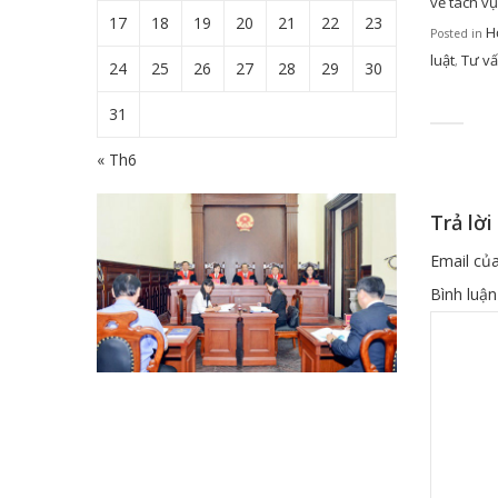
về tách v
17
18
19
20
21
22
23
H
Posted in
luật
Tư v
,
24
25
26
27
28
29
30
31
« Th6
Trả lời
Email của
Bình luậ