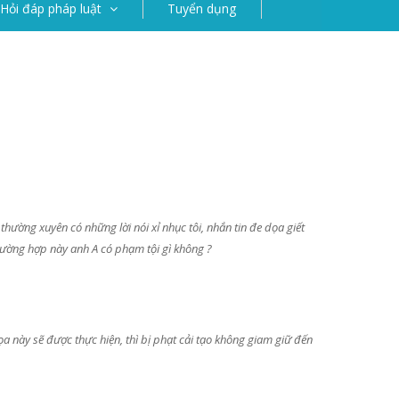
Hỏi đáp pháp luật
Tuyển dụng
thường xuyên có những lời nói xỉ nhục tôi, nhắn tin đe dọa giết
 trường hợp này anh A có phạm tội gì không ?
ọa này sẽ được thực hiện, thì bị phạt cải tạo không giam giữ đến