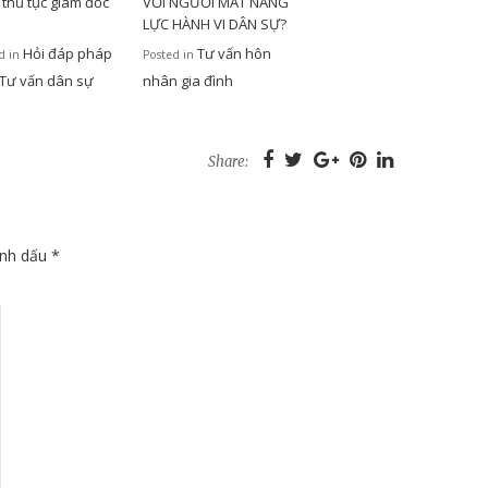
 thủ tục giám đốc
VỚI NGƯỜI MẤT NĂNG
m
LỰC HÀNH VI DÂN SỰ?
Hỏi đáp pháp
Tư vấn hôn
d in
Posted in
Tư vấn dân sự
nhân gia đình
Share:
ánh dấu
*