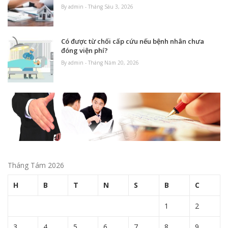
By admin - Tháng Sáu 3, 2026
Có được từ chối cấp cứu nếu bệnh nhân chưa
đóng viện phí?
By admin - Tháng Năm 20, 2026
Tháng Tám 2026
H
B
T
N
S
B
C
1
2
3
4
5
6
7
8
9