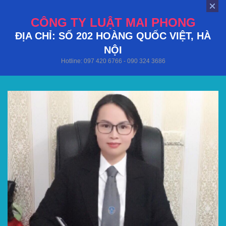
CÔNG TY LUẬT MAI PHONG
ĐỊA CHỈ: SỐ 202 HOÀNG QUỐC VIỆT, HÀ
NỘI
Hotline: 097 420 6766 - 090 324 3686