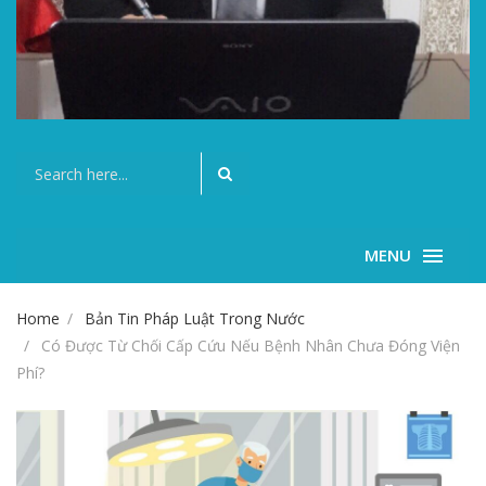
MENU
Home
Bản Tin Pháp Luật Trong Nước
Có Được Từ Chối Cấp Cứu Nếu Bệnh Nhân Chưa Đóng Viện
Phí?