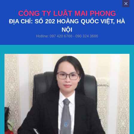
CÔNG TY LUẬT MAI PHONG
ĐỊA CHỈ: SỐ 202 HOÀNG QUỐC VIỆT, HÀ
NỘI
Hotline: 097 420 6766 - 090 324 3686