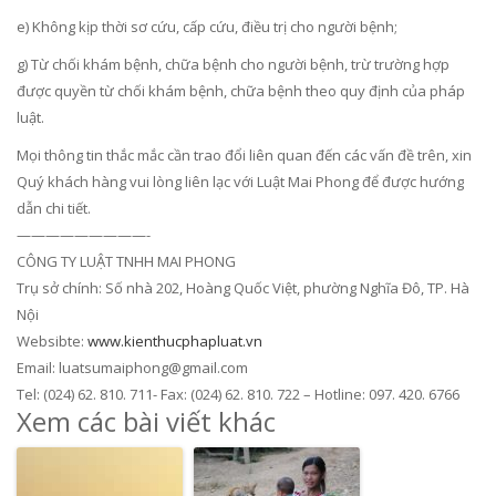
e) Không kịp thời sơ cứu, cấp cứu, điều trị cho người bệnh;
g) Từ chối khám bệnh, chữa bệnh cho người bệnh, trừ trường hợp
được quyền từ chối khám bệnh, chữa bệnh theo quy định của pháp
luật.
Mọi thông tin thắc mắc cần trao đổi liên quan đến các vấn đề trên, xin
Quý khách hàng vui lòng liên lạc với Luật Mai Phong để được hướng
dẫn chi tiết.
—————————-
CÔNG TY LUẬT TNHH MAI PHONG
Trụ sở chính: Số nhà 202, Hoàng Quốc Việt, phường Nghĩa Đô, TP. Hà
Nội
Websibte:
www.kienthucphapluat.vn
Email: luatsumaiphong@gmail.com
Tel: (024) 62. 810. 711- Fax: (024) 62. 810. 722 – Hotline: 097. 420. 6766
Xem các bài viết khác