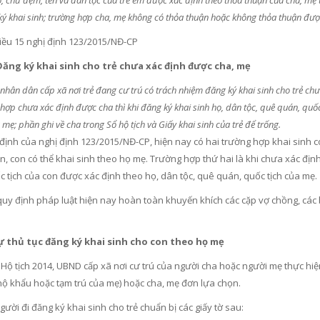
 đệm, tên và dân tộc của trẻ em được xác định theo thỏa thuận của cha, mẹ th
ký khai sinh; trường hợp cha, mẹ không có thỏa thuận hoặc không thỏa thuận được
iều 15 nghị định 123/2015/NĐ-CP
Đăng ký khai sinh cho trẻ chưa xác định được cha, mẹ
nhân dân cấp xã nơi trẻ đang cư trú có trách nhiệm đăng ký khai sinh cho trẻ ch
hợp chưa xác định được cha thì khi đăng ký khai sinh họ, dân tộc, quê quán, quố
a mẹ; phần ghi về cha trong Sổ hộ tịch và Giấy khai sinh của trẻ để trống.
định của nghị định 123/2015/NĐ-CP, hiện nay có hai trường hợp khai sinh 
, con có thể khai sinh theo họ mẹ. Trường hợp thứ hai là khi chưa xác định
 tịch của con được xác định theo họ, dân tộc, quê quán, quốc tịch của mẹ.
quy định pháp luật hiện nay hoàn toàn khuyến khích các cặp vợ chồng, các
tự thủ tục đăng ký khai sinh cho con theo họ mẹ
Hộ tịch 2014, UBND cấp xã nơi cư trú của người cha hoặc người mẹ thực hiện 
hộ khẩu hoặc tạm trú của mẹ) hoặc cha, mẹ đơn lựa chọn.
ười đi đăng ký khai sinh cho trẻ chuẩn bị các giấy tờ sau: