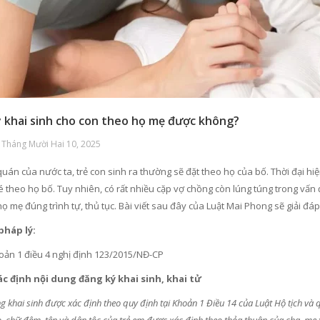
 khai sinh cho con theo họ mẹ được không?
 Tháng Mười Hai 10, 2025
uán của nước ta, trẻ con sinh ra thường sẽ đặt theo họ của bố. Thời đại hi
 theo họ bố. Tuy nhiên, có rất nhiều cặp vợ chồng còn lúng túng trong vấn 
ọ mẹ đúng trình tự, thủ tục. Bài viết sau đây của Luật Mai Phong sẽ giải đ
pháp lý:
oản 1 điều 4 nghị định 123/2015/NĐ-CP
ác định nội dung đăng ký khai sinh, khai tử
g khai sinh được xác định theo quy định tại Khoản 1 Điều 14 của Luật Hộ tịch và 