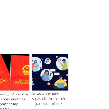
trường hợp cấp Giấy
BỊ LÀM NHỤC TRÊN
g nhận quyền sử
MẠNG XÃ HỘI CÓ KHỞI
 đất từ ngày
KIỆN ĐƯỢC KHÔNG?
3/2017