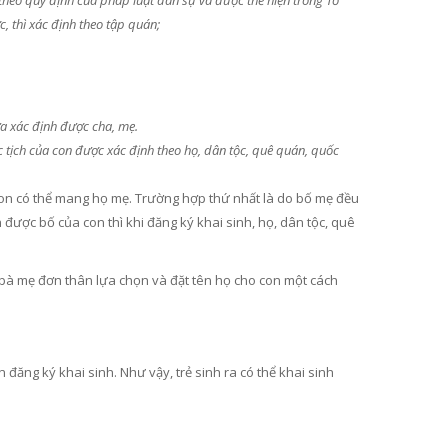
eo quy định của pháp luật dân sự và được thể hiện trong Tờ
, thì xác định theo tập quán;
ưa xác định được cha, mẹ.
c tịch của con được xác định theo họ, dân tộc, quê quán, quốc
con có thể mang họ mẹ. Trường hợp thứ nhất là do bố mẹ đều
 được bố của con thì khi đăng ký khai sinh, họ, dân tộc, quê
 bà mẹ đơn thân lựa chọn và đặt tên họ cho con một cách
đăng ký khai sinh. Như vậy, trẻ sinh ra có thể khai sinh