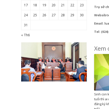
17
18
19
20
21
22
23
Trụ sở c
24
25
26
27
28
29
30
Websibt
Email: 
31
Tel: (024)
« Th6
Xem c
Sinh con 
tuổi thì a
đăng ký k
trẻ?