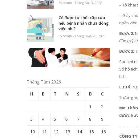
By admin - Tháng Sáu 3, 2026
– Tờ khai
– Giấy chứ
Có được từ chối cấp cứu
nhận việc 
nếu bệnh nhân chưa đóng
viện phí?
Bước 2
: 
By admin - Tháng Năm 20, 2026
đăng ký kh
Bước 3:
T
Sau khi nh
Sổ hộ tịch
tịch.
Tháng Tám 2026
Lưu ý:
Ngư
H
B
T
N
S
B
C
Trường hợp
1
2
Mọi thông
được hướ
3
4
5
6
7
8
9
————
10
11
12
13
14
15
16
CÔNG TY