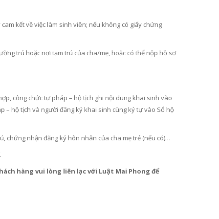
 cam kết về việc làm sinh viên; nếu không có giấy chứng
ường trú hoặc nơi tạm trú của cha/mẹ, hoặc có thể nộp hồ sơ
 hợp, công chức tư pháp – hộ tịch ghi nội dung khai sinh vào
áp – hộ tịch và người đăng ký khai sinh cùng ký tự vào Sổ hộ
m trú, chứng nhận đăng ký hôn nhân của cha mẹ trẻ (nếu có)…
.
hách hàng vui lòng liên lạc với Luật Mai Phong để