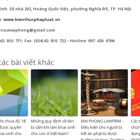
hính: Số nhà 202, Hoàng Quốc Việt, phường Nghĩa Đô, TP. Hà Nội
e:
www.kienthucphapluat.vn
luatsumaiphong@gmail.com
 62. 810. 711- Fax: (024) 62. 810. 722 – Hotline: 097. 420. 6766
ác bài viết khác
khi chưa đủ 18
Những quy định về tên
MAI PHONG LAWFIRM –
Các 
i được quyền
bị cấm khi làm khai sinh
Điều kiện cho người bị
chứn
hai sinh cho
cho con ở Việt Nam?
kết án phạt tù được
dụng
hưởng án treo. Trường
03/0