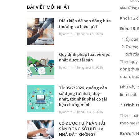
a) Họ, chữ
BÀI VIẾT MỚI NHẤT
khai đăng 
Khoản 2 đ
Điều kiện để hợp đồng hứa
thưởng có hiệu lực?
Điều 15. 
By admin - Tháng Sáu 8, 2026
Ủy ban 
Trường 
tịch củ
Quy định pháp luật về việc
nhặt được tài sản
Theo quy 
By admin - Tháng Sáu 4, 2026
đồng thuận
quán, quốc
Như vậy, 
Từ 05/7/2026, quảng cáo
sử dụng từ nhất, duy
linh hoạt.
nhất, tốt nhất phải có tài
liệu chứng minh
* Trình 
By admin - Tháng Sáu 3, 2026
Theo Luật 
theo mẹ (
CÓ ĐƯỢC TỰ Ý BÁN TÀI
SẢN ĐỒNG SỞ HỮU LÀ
Bước 1:
Ng
NHÀ ĐẤT KHÔNG?