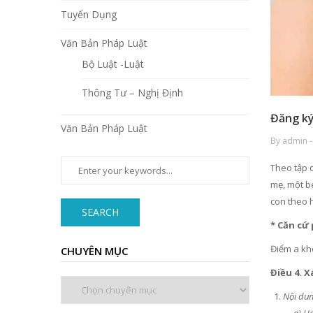
Tuyển Dụng
Văn Bản Pháp Luật
Bộ Luật -Luật
Thông Tư – Nghị Định
Đăng ký
Văn Bản Pháp Luật
By admin -
Theo tập q
mẹ, một bé
con theo h
SEARCH
* Căn cứ 
Điểm a kh
CHUYÊN MỤC
Điều 4. X
Chuyên
mục
Nội dun