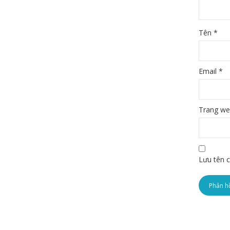
Tên
*
Email
*
Trang w
Lưu tên c