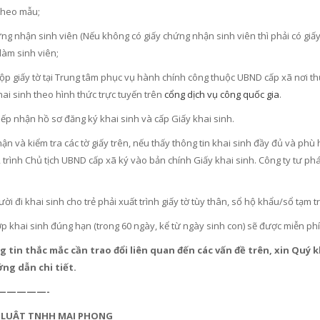
 theo mẫu;
ng nhận sinh viên (Nếu không có giấy chứng nhận sinh viên thì phải có giấy
làm sinh viên;
Nộp giấy tờ tại Trung tâm phục vụ hành chính công thuộc UBND cấp xã nơi th
ai sinh theo hình thức trực tuyến trên
cổng dịch vụ công quốc gia
.
iếp nhận hồ sơ đăng ký khai sinh và cấp Giấy khai sinh.
ận và kiểm tra các tờ giấy trên, nếu thấy thông tin khai sinh đầy đủ và phù
, trình Chủ tịch UBND cấp xã ký vào bản chính Giấy khai sinh. Công ty tư ph
ời đi khai sinh cho trẻ phải xuất trình giấy tờ tùy thân, sổ hộ khẩu/sổ tạ
 khai sinh đúng hạn (trong 60 ngày, kể từ ngày sinh con) sẽ được miễn phí
 tin thắc mắc cần trao đổi liên quan đến các vấn đề trên, xin Quý k
ng dẫn chi tiết.
—————-
 LUẬT TNHH MAI PHONG