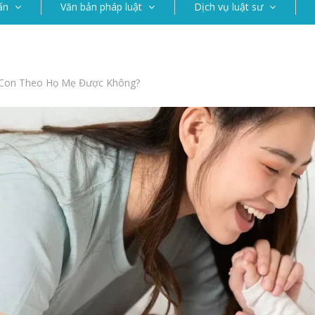
ấn
Văn bản pháp luật
Dịch vụ luật sư
o Con Theo Họ Mẹ Được Không?