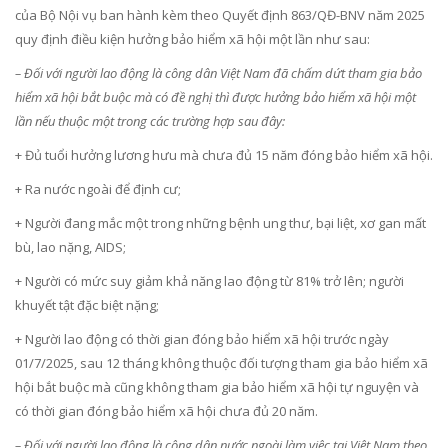
của Bộ Nội vụ ban hành kèm theo Quyết định 863/QĐ-BNV năm 2025
quy định điều kiện hưởng bảo hiểm xã hội một lần như sau:
– Đối với người lao động là công dân Việt Nam đã chấm dứt tham gia bảo
hiểm xã hội bắt buộc mà có đề nghị thì được hưởng bảo hiểm xã hội một
lần nếu thuộc một trong các trường hợp sau đây:
+ Đủ tuổi hưởng lương hưu mà chưa đủ 15 năm đóng bảo hiểm xã hội.
+ Ra nước ngoài để định cư;
+ Người đang mắc một trong những bệnh ung thư, bại liệt, xơ gan mất
bù, lao nặng, AIDS;
+ Người có mức suy giảm khả năng lao động từ 81% trở lên; người
khuyết tật đặc biệt nặng;
+ Người lao động có thời gian đóng bảo hiểm xã hội trước ngày
01/7/2025, sau 12 tháng không thuộc đối tượng tham gia bảo hiểm xã
hội bắt buộc mà cũng không tham gia bảo hiểm xã hội tự nguyện và
có thời gian đóng bảo hiểm xã hội chưa đủ 20 năm.
– Đối với người lao động là công dân nước ngoài làm việc tại Việt Nam theo