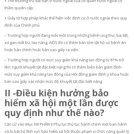
+ Thẻ thường trú dài hạn ở nước ngoài của cơ quan nước ngoài có
thẩm quyền cấp;
+ Giấy tờ hợp pháp khác thể hiện việc định cư ở nước ngoài theo quy
định của Chính phủ.
– Trường hợp người đang mắc một trong những bệnh ung thư, bại liệt,
xơ gan mất bù, lao nặng, AIDS thì có thêm bản tóm tắt hồ sơ bệnh án
hoặc bản chính hoặc bản sao giấy ra viện.
– Trường hợp người có mức suy giảm khả năng lao động từ 81% trở
lên; người khuyết tật đặc biệt nặng thì có thêm biên bản giám định
mức suy giảm khả năng lao động của Hội đồng giám định y khoa hoặc
bản sao giấy xác nhận mức độ khuyết tật đặc biệt nặng.
II -Điều kiện hưởng bảo
hiểm xã hội một lần được
quy định như thế nào?
Căn cứ vào Mục XIII PHẦN II Phụ lục thủ tục hành chính mới ban hành
và bị bãi bỏ lĩnh vực bảo hiểm xã hội thuộc phạm vi chức năng quản lý