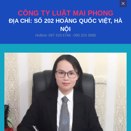
CÔNG TY LUẬT MAI PHONG
ĐỊA CHỈ: SỐ 202 HOÀNG QUỐC VIỆT, HÀ
NỘI
Hotline: 097 420 6766 - 090 324 3686