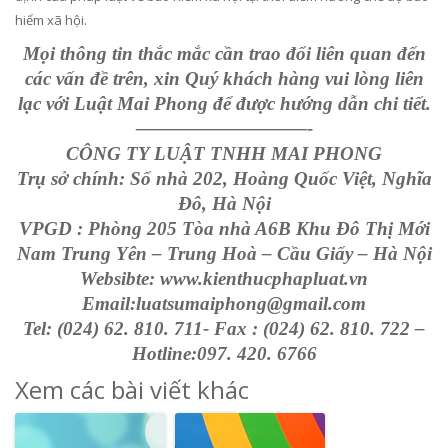
hiểm xã hội.
Mọi thông tin thắc mắc cần trao đổi liên quan đến
các vấn đề trên, xin Quý khách hàng vui lòng liên
lạc với Luật Mai Phong để được hướng dẫn chi tiết.
—————————-
CÔNG TY LUẬT TNHH MAI PHONG
Trụ sở chính: Số nhà 202, Hoàng Quốc Việt, Nghĩa
Đô, Hà Nội
VPGD : Phòng 205 Tòa nhà A6B Khu Đô Thị Mới
Nam Trung Yên – Trung Hoà – Cầu Giấy – Hà Nội
Websibte: www.kienthucphapluat.vn
Email:luatsumaiphong@gmail.com
Tel: (024) 62. 810. 711- Fax : (024) 62. 810. 722 –
Hotline:097. 420. 6766
Xem các bài viết khác