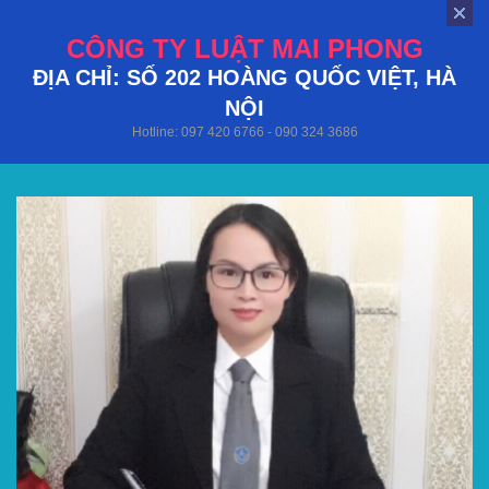
CÔNG TY LUẬT MAI PHONG
ĐỊA CHỈ: SỐ 202 HOÀNG QUỐC VIỆT, HÀ
NỘI
Hotline: 097 420 6766 - 090 324 3686