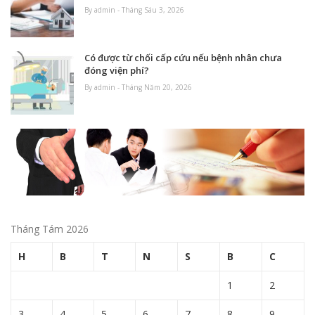
By admin - Tháng Sáu 3, 2026
Có được từ chối cấp cứu nếu bệnh nhân chưa
đóng viện phí?
By admin - Tháng Năm 20, 2026
Tháng Tám 2026
H
B
T
N
S
B
C
1
2
3
4
5
6
7
8
9