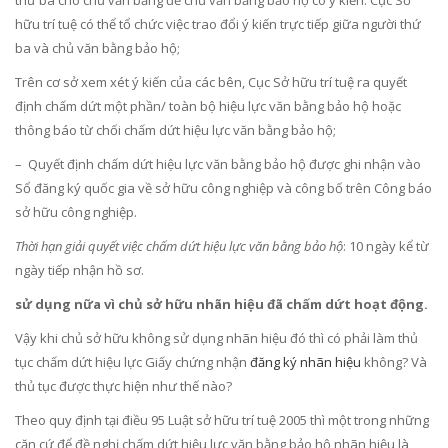
thứ ba cho chủ văn bằng để chủ văn bằng bảo hộ có ý kiến. Cục Sở
hữu trí tuệ có thể tổ chức việc trao đổi ý kiến trực tiếp giữa người thứ
ba và chủ văn bằng bảo hộ;
Trên cơ sở xem xét ý kiến của các bên, Cục Sở hữu trí tuệ ra quyết
định chấm dứt một phần/ toàn bộ hiệu lực văn bằng bảo hộ hoặc
thông báo từ chối chấm dứt hiệu lực văn bằng bảo hộ;
– Quyết định chấm dứt hiệu lực văn bằng bảo hộ được ghi nhận vào
Sổ đăng ký quốc gia về sở hữu công nghiệp và công bố trên Công báo
sở hữu công nghiệp.
Thời hạn giải quyết việc chấm dứt hiệu lực văn bằng bảo hộ
: 10 ngày kể từ
ngày tiếp nhận hồ sơ.
sử dụng nữa vì chủ sở hữu nhãn hiệu đã chấm dứt hoạt động.
Vậy khi chủ sở hữu không sử dụng nhãn hiệu đó thì có phải làm thủ
tục chấm dứt hiệu lực Giấy chứng nhận
đăng ký nhãn hiệu
không? Và
thủ tục được thực hiện như thế nào?
Theo quy định tại điều 95 Luật sở hữu trí tuệ 2005 thì một trong những
căn cứ để đề nghị chấm dứt hiệu lực văn bằng bảo hộ nhãn hiệu là