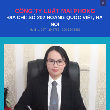
CÔNG TY LUẬT MAI PHONG
ĐỊA CHỈ: SỐ 202 HOÀNG QUỐC VIỆT, HÀ
NỘI
Hotline: 097 420 6766 - 090 324 3686