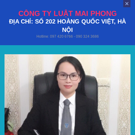
CÔNG TY LUẬT MAI PHONG
ĐỊA CHỈ: SỐ 202 HOÀNG QUỐC VIỆT, HÀ
NỘI
Hotline: 097 420 6766 - 090 324 3686