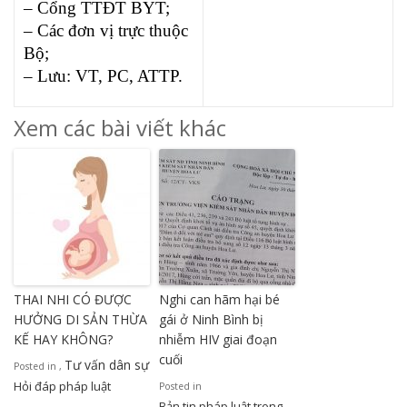
– Cổng TTĐT BYT;
– Các đơn vị trực thuộc
Bộ;
– Lưu: VT, PC, ATTP.
Xem các bài viết khác
THAI NHI CÓ ĐƯỢC
Nghi can hãm hại bé
HƯỞNG DI SẢN THỪA
gái ở Ninh Bình bị
KẾ HAY KHÔNG?
nhiễm HIV giai đoạn
cuối
Tư vấn dân sự
Posted in
,
Hỏi đáp pháp luật
Posted in
Bản tin pháp luật trong