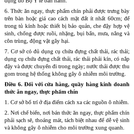
dụng do Bộ Y tế ban hành.
6. Thức ăn ngay, thực phẩm chín phải được trưng bày
trên bàn hoặc giá cao cách mặt đất ít nhất 60cm; để
trong tủ kính hoặc thiết bị bảo quản, che đậy hợp vệ
sinh, chống được ruồi, nhặng, bụi bẩn, mưa, nắng và
côn trùng, động vật gây hại.
7. Cơ sở có đủ dụng cụ chứa đựng chất thải, rác thải;
dụng cụ chứa đựng chất thải, rác thải phải kín, có nắp
đậy và được chuyển đi trong ngày; nước thải được thu
gom trong hệ thống không gây ô nhiễm môi trường.
Điều 6. Đối với cửa hàng, quầy hàng kinh doanh
thức ăn ngay, thực phẩm chín
1. Cơ sở bố trí ở địa điểm cách xa các nguồn ô nhiễm.
2. Nơi chế biến, nơi bán thức ăn ngay, thực phẩm chín
phải sạch sẽ, thoáng mát, tách biệt nhau để dễ vệ sinh
và không gây ô nhiễm cho môi trường xung quanh.