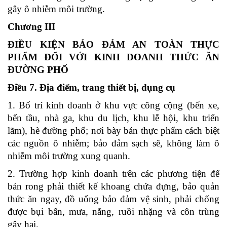
gây ô nhiễm môi trường.
Chương III
ĐIỀU KIỆN BẢO ĐẢM AN TOÀN THỰC
PHẨM ĐỐI VỚI KINH DOANH THỨC ĂN
ĐƯỜNG PHỐ
Điều 7. Địa điểm, trang thiết bị, dụng cụ
1. Bố trí kinh doanh ở khu vực công cộng (bến xe,
bến tầu, nhà ga, khu du lịch, khu lễ hội, khu triển
lãm), hè đường phố; nơi bày bán thực phẩm cách biệt
các nguồn ô nhiễm; bảo đảm sạch sẽ, không làm ô
nhiễm môi trường xung quanh.
2. Trường hợp kinh doanh trên các phương tiện để
bán rong phải thiết kế khoang chứa đựng, bảo quản
thức ăn ngay, đồ uống bảo đảm vệ sinh, phải chống
được bụi bẩn, mưa, nắng, ruồi nhặng và côn trùng
gây hại.