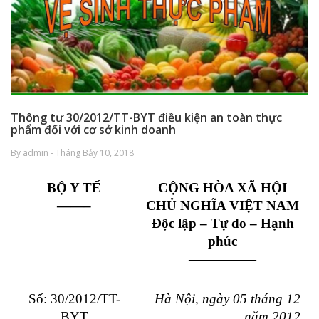
Thông tư 30/2012/TT-BYT điều kiện an toàn thực
phẩm đối với cơ sở kinh doanh
By admin - Tháng Bảy 10, 2018
BỘ Y TẾ
CỘNG HÒA XÃ HỘI
——–
CHỦ NGHĨA VIỆT NAM
Độc lập – Tự do – Hạnh
phúc
—————
Số: 30/2012/TT-
Hà Nội, ngày 05 tháng 12
BYT
năm 2012