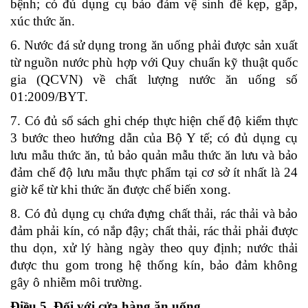
bệnh; có đủ dụng cụ bảo đảm vệ sinh để kẹp, gắp,
xúc thức ăn.
6. Nước đá sử dụng trong ăn uống phải được sản xuất
từ nguồn nước phù hợp với Quy chuẩn kỹ thuật quốc
gia (QCVN) về chất lượng nước ăn uống số
01:2009/BYT.
7. Có đủ sổ sách ghi chép thực hiện chế độ kiểm thực
3 bước theo hướng dẫn của Bộ Y tế; có đủ dụng cụ
lưu mẫu thức ăn, tủ bảo quản mẫu thức ăn lưu và bảo
đảm chế độ lưu mẫu thực phẩm tại cơ sở ít nhất là 24
giờ kể từ khi thức ăn được chế biến xong.
8. Có đủ dụng cụ chứa đựng chất thải, rác thải và bảo
đảm phải kín, có nắp đậy; chất thải, rác thải phải được
thu dọn, xử lý hàng ngày theo quy định; nước thải
được thu gom trong hệ thống kín, bảo đảm không
gây ô nhiễm môi trường.
Điều 5. Đối với cửa hàng ăn uống